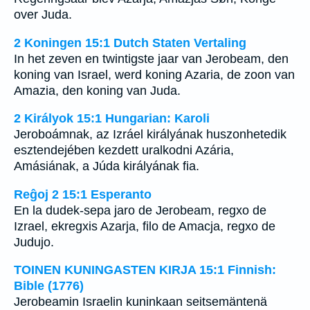
over Juda.
2 Koningen 15:1 Dutch Staten Vertaling
In het zeven en twintigste jaar van Jerobeam, den
koning van Israel, werd koning Azaria, de zoon van
Amazia, den koning van Juda.
2 Királyok 15:1 Hungarian: Karoli
Jeroboámnak, az Izráel királyának huszonhetedik
esztendejében kezdett uralkodni Azária,
Amásiának, a Júda királyának fia.
Reĝoj 2 15:1 Esperanto
En la dudek-sepa jaro de Jerobeam, regxo de
Izrael, ekregxis Azarja, filo de Amacja, regxo de
Judujo.
TOINEN KUNINGASTEN KIRJA 15:1 Finnish:
Bible (1776)
Jerobeamin Israelin kuninkaan seitsemäntenä