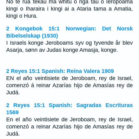
No te rua tekau ma whitu o nga tau o Ieropoama
kingi o Iharaira i kingi ai a Ataria tama a Amatia,
kingi o Hura.
2 Kongebok 15:1 Norwegian: Det Norsk
Bibelselskap (1930)
I Israels konge Jeroboams syv og tyvende år blev
Asarja, sønn av Judas konge Amasja, konge.
2 Reyes 15:1 Spanish: Reina Valera 1909
EN el año veintisiete de Jeroboam, rey de Israel,
comenzó á reinar Azarías hijo de Amasías rey de
Judá.
2 Reyes 15:1 Spanish: Sagradas Escrituras
1569
En el año veintisiete de Jeroboam, rey de Israel,
comenzó a reinar Azarías hijo de Amasías rey de
Judá.