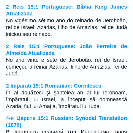
2 Reis 15:1 Portuguese: Bíblia King James
Atualizada
No vigésimo sétimo ano do reinado de Jeroboão,
rei de Israel, Azarias, filho de Amazias, rei de Judá
iniciou seu reinado.
2 Reis 15:1 Portuguese: João Ferreira de
Almeida Atualizada
No ano vinte e sete de Jeroboão, rei de Israel,
começou a reinar Azarias, filho de Amazias, rei de
Judá.
2 Imparati 15:1 Romanian: Cornilescu
În al douăzeci şi şaptelea an al lui Ieroboam,
împăratul lui Israel, a început să domnească
Azaria, fiul lui Amaţia, împăratul lui Iuda.
4-я Царств 15:1 Russian: Synodal Translation
(1876)
В двадцать седьмой год Иеровоама, царя