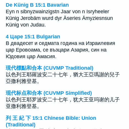
De Künig B 15:1 Bavarian
Eyn n sibnyzwainzigstn Jaar von n Isryheeler
Künig Jerobäm wurd dyr Äseries Ämyziesnsun
Künig von Judau.
4 Царе 15:1 Bulgarian
В двадесет и седмата година на Израилевия
цар Еровоама, се възцари Азария, син на
Юдовия цар Амасия.
現代標點和合本 (CUVMP Traditional)
以色列王耶羅波安二十七年，猶大王亞瑪謝的兒子
亞撒利雅登基。
现代标点和合本 (CUVMP Simplified)
以色列王耶罗波安二十七年，犹大王亚玛谢的儿子
亚撒利雅登基。
列 王 紀 下 15:1 Chinese Bible: Union
(Traditional)