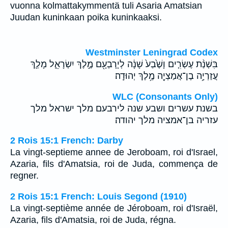
vuonna kolmattakymmentä tuli Asaria Amatsian
Juudan kuninkaan poika kuninkaaksi.
Westminster Leningrad Codex
בִּשְׁנַ֨ת עֶשְׂרִ֤ים וָשֶׁ֙בַע֙ שָׁנָ֔ה לְיָרָבְעָ֖ם מֶ֣לֶךְ יִשְׂרָאֵ֑ל מָלַ֛ךְ
עֲזַרְיָ֥ה בֶן־אֲמַצְיָ֖ה מֶ֥לֶךְ יְהוּדָֽה׃
WLC (Consonants Only)
בשנת עשרים ושבע שנה לירבעם מלך ישראל מלך
עזריה בן־אמציה מלך יהודה׃
2 Rois 15:1 French: Darby
La vingt-septieme annee de Jeroboam, roi d'Israel,
Azaria, fils d'Amatsia, roi de Juda, commença de
regner.
2 Rois 15:1 French: Louis Segond (1910)
La vingt-septième année de Jéroboam, roi d'Israël,
Azaria, fils d'Amatsia, roi de Juda, régna.