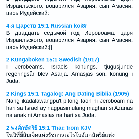
Израильского, воцарился Азария, сын Амасии,
царь Иудейский:
4-я Царств 15:1 Russian koi8r
В двадцать седьмой год Иеровоама, царя
Израильского, воцарился Азария, сын Амасии,
царь Иудейский:[]
2 Kungaboken 15:1 Swedish (1917)
I Jerobeams, Israels konungs, tjugusjunde
regeringsår blev Asarja, Amasjas son, konung i
Juda.
2 Kings 15:1 Tagalog: Ang Dating Biblia (1905)
Nang ikadalawangpu't pitong taon ni Jeroboam na
hari sa Israel ay nagpasimulang maghari si Azarias
na anak ni Amasias na hari sa Juda.
2 พงศ์กษัตริย์ 15:1 Thai: from KJV
ในปีที่ยี่สิบเจ็ดแห่งรัชกาลเยโรโบอัมกษัตริย์แห่ง