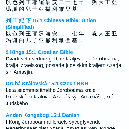
以 色 列 王 耶 羅 波 安 二 十 七 年 ， 猶 大 王 亞
瑪 謝 的 兒 子 亞 撒 利 雅 登 基 ，
列 王 紀 下 15:1 Chinese Bible: Union
(Simplified)
以 色 列 王 耶 罗 波 安 二 十 七 年 ， 犹 大 王 亚
玛 谢 的 儿 子 亚 撒 利 雅 登 基 ，
2 Kings 15:1 Croatian Bible
Dvadeset i sedme godine kraljevanja Jeroboama,
kralja izraelskog, postade judejskim kraljem Azarja,
sin Amasjin.
Druhá Královská 15:1 Czech BKR
Léta sedmmecítmého Jeroboáma krále
Izraelského kraloval Azariáš syn Amaziáše, krále
Judského.
Anden Kongebog 15:1 Danish
I Kong Jeroboam af Israels syvogtyvende
Regeringsaar blev Azarja, Amazjas Søn, Konge