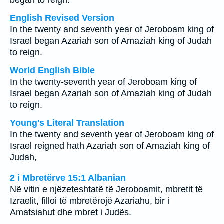
began to reign.
English Revised Version
In the twenty and seventh year of Jeroboam king of
Israel began Azariah son of Amaziah king of Judah
to reign.
World English Bible
In the twenty-seventh year of Jeroboam king of
Israel began Azariah son of Amaziah king of Judah
to reign.
Young's Literal Translation
In the twenty and seventh year of Jeroboam king of
Israel reigned hath Azariah son of Amaziah king of
Judah,
2 i Mbretërve 15:1 Albanian
Në vitin e njëzeteshtatë të Jeroboamit, mbretit të
Izraelit, filloi të mbretërojë Azariahu, bir i
Amatsiahut dhe mbret i Judës.