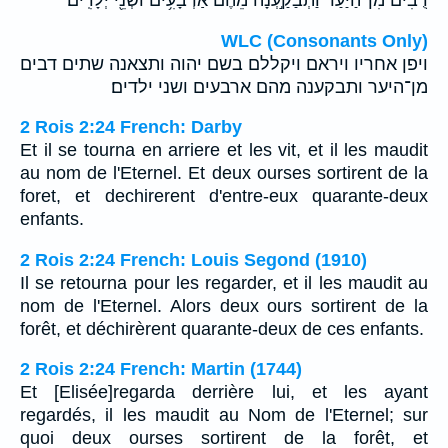
WLC (Consonants Only)
ויפן אחריו ויראם ויקללם בשם יהוה ותצאנה שתים דבים
מן־היער ותבקענה מהם ארבעים ושני ילדים׃
2 Rois 2:24 French: Darby
Et il se tourna en arriere et les vit, et il les maudit
au nom de l'Eternel. Et deux ourses sortirent de la
foret, et dechirerent d'entre-eux quarante-deux
enfants.
2 Rois 2:24 French: Louis Segond (1910)
Il se retourna pour les regarder, et il les maudit au
nom de l'Eternel. Alors deux ours sortirent de la
forêt, et déchirèrent quarante-deux de ces enfants.
2 Rois 2:24 French: Martin (1744)
Et [Elisée]regarda derrière lui, et les ayant
regardés, il les maudit au Nom de l'Eternel; sur
quoi deux ourses sortirent de la forêt, et