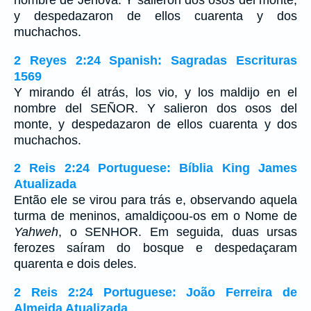
nombre de Jehová. Y salieron dos osos del monte,
y despedazaron de ellos cuarenta y dos
muchachos.
2 Reyes 2:24 Spanish: Sagradas Escrituras
1569
Y mirando él atrás, los vio, y los maldijo en el
nombre del SEÑOR. Y salieron dos osos del
monte, y despedazaron de ellos cuarenta y dos
muchachos.
2 Reis 2:24 Portuguese: Bíblia King James
Atualizada
Então ele se virou para trás e, observando aquela
turma de meninos, amaldiçoou-os em o Nome de
Yahweh
, o SENHOR. Em seguida, duas ursas
ferozes saíram do bosque e despedaçaram
quarenta e dois deles.
2 Reis 2:24 Portuguese: João Ferreira de
Almeida Atualizada