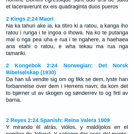
et laceraverunt ex eis quadraginta duos pueros
2 Kings 2:24 Maori
Na ka tahuri ake ia, ka titiro ki a ratou, a kanga iho
ratou i runga i te ingoa o Ihowa. Na ko te putanga
mai o nga pea uha e rua i te ngahere, a haehaea
ana etahi o ratou, e wha tekau ma rua nga
tamariki.
2 Kongebok 2:24 Norwegian: Det Norsk
Bibelselskap (1930)
Da han så vendte sig om og fikk se dem, lyste han
forbannelse over dem i Herrens navn; da kom det
to bjørner ut av skogen og sønderrev to og firti av
barna.
2 Reyes 2:24 Spanish: Reina Valera 1909
Y mirando él atrás, viólos, y maldíjolos en el