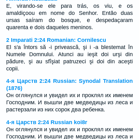
E, virando-se ele para trás, os viu, e os
amaldiçoou em nome do Senhor. Então duas
ursas saíram do bosque, e despedaçaram
quarenta e dois daqueles meninos.
2 Imparati 2:24 Romanian: Cornilescu
El s'a întors să -i privească, şi i -a blestemat în
Numele Domnului. Atunci au ieşit doi urşi din
pădure, şi au sfîşiat patruzeci şi doi din aceşti
copii.
4-я Царств 2:24 Russian: Synodal Translation
(1876)
Он оглянулся и увидел их и проклял их именем
Господним. И вышли две медведицы из леса и
растерзали из них сорок два ребенка.
4-я Царств 2:24 Russian koi8r
Он оглянулся и увидел их и проклял их именем
Господним. И вышли две медведицы из леса и