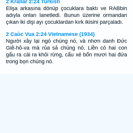
2 Krallar 2:24 Turkish
Elişa arkasına dönüp çocuklara baktı ve RABbin
adıyla onları lanetledi. Bunun üzerine ormandan
çıkan iki dişi ayı çocuklardan kırk ikisini parçaladı.
2 Caùc Vua 2:24 Vietnamese (1934)
Người xây lại ngó chúng nó, và nhơn danh Ðức
Giê-hô-va mà rủa sả chúng nó. Liền có hai con
gấu ra cái ra khỏi rừng, cấu xé bốn mươi hai đứa
trong bọn chúng nó.