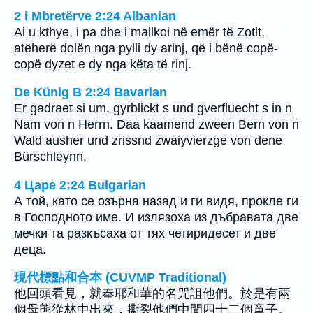
2 i Mbretërve 2:24 Albanian
Ai u kthye, i pa dhe i mallkoi në emër të Zotit,
atëherë dolën nga pylli dy arinj, që i bënë copë-
copë dyzet e dy nga këta të rinj.
De Künig B 2:24 Bavarian
Er gadraet si um, gyrblickt s und gverfluecht s in n
Nam von n Herrn. Daa kaamend zween Bern von n
Wald ausher und zrissnd zwaiyvierzge von dene
Bürschleynn.
4 Царе 2:24 Bulgarian
А той, като се озърна назад и ги видя, прокле ги
в Господното име. И излязоха из дъбравата две
мечки та разкъсаха от тях четиридесет и две
деца.
現代標點和合本 (CUVMP Traditional)
他回頭看見，就奉耶和華的名咒詛他們。於是有兩
個母熊從林中出來，撕裂他們中間四十二個童子。