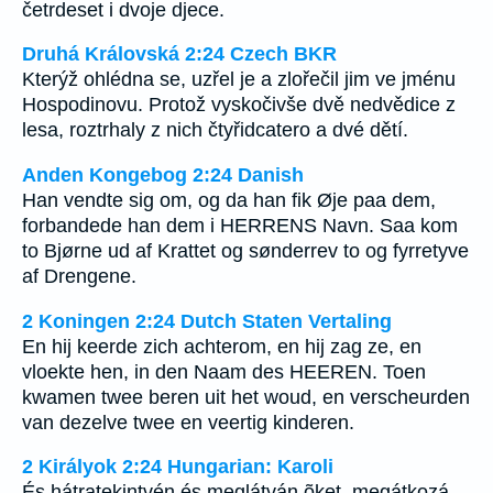
četrdeset i dvoje djece.
Druhá Královská 2:24 Czech BKR
Kterýž ohlédna se, uzřel je a zlořečil jim ve jménu
Hospodinovu. Protož vyskočivše dvě nedvědice z
lesa, roztrhaly z nich čtyřidcatero a dvé dětí.
Anden Kongebog 2:24 Danish
Han vendte sig om, og da han fik Øje paa dem,
forbandede han dem i HERRENS Navn. Saa kom
to Bjørne ud af Krattet og sønderrev to og fyrretyve
af Drengene.
2 Koningen 2:24 Dutch Staten Vertaling
En hij keerde zich achterom, en hij zag ze, en
vloekte hen, in den Naam des HEEREN. Toen
kwamen twee beren uit het woud, en verscheurden
van dezelve twee en veertig kinderen.
2 Királyok 2:24 Hungarian: Karoli
És hátratekintvén és meglátván õket, megátkozá