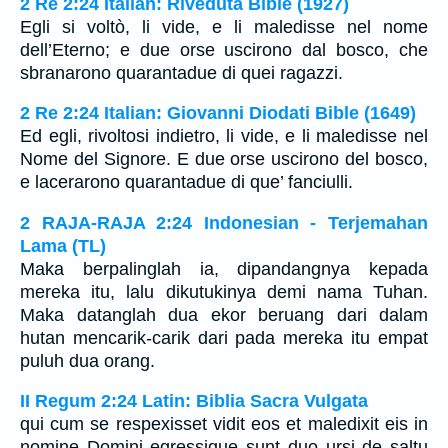
2 Re 2:24 Italian: Riveduta Bible (1927)
Egli si voltò, li vide, e li maledisse nel nome
dell’Eterno; e due orse uscirono dal bosco, che
sbranarono quarantadue di quei ragazzi.
2 Re 2:24 Italian: Giovanni Diodati Bible (1649)
Ed egli, rivoltosi indietro, li vide, e li maledisse nel
Nome del Signore. E due orse uscirono del bosco,
e lacerarono quarantadue di que’ fanciulli.
2 RAJA-RAJA 2:24 Indonesian - Terjemahan
Lama (TL)
Maka berpalinglah ia, dipandangnya kepada
mereka itu, lalu dikutukinya demi nama Tuhan.
Maka datanglah dua ekor beruang dari dalam
hutan mencarik-carik dari pada mereka itu empat
puluh dua orang.
II Regum 2:24 Latin: Biblia Sacra Vulgata
qui cum se respexisset vidit eos et maledixit eis in
nomine Domini egressique sunt duo ursi de saltu