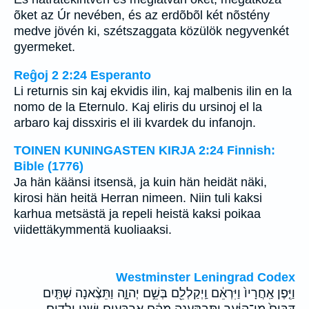
õket az Úr nevében, és az erdõbõl két nõstény
medve jövén ki, szétszaggata közülök negyvenkét
gyermeket.
Reĝoj 2 2:24 Esperanto
Li returnis sin kaj ekvidis ilin, kaj malbenis ilin en la
nomo de la Eternulo. Kaj eliris du ursinoj el la
arbaro kaj dissxiris el ili kvardek du infanojn.
TOINEN KUNINGASTEN KIRJA 2:24 Finnish:
Bible (1776)
Ja hän käänsi itsensä, ja kuin hän heidät näki,
kirosi hän heitä Herran nimeen. Niin tuli kaksi
karhua metsästä ja repeli heistä kaksi poikaa
viidettäkymmentä kuoliaaksi.
Westminster Leningrad Codex
וַיִּ֤פֶן אַֽחֲרָיו֙ וַיִּרְאֵ֔ם וַֽיְקַלְלֵ֖ם בְּשֵׁ֣ם יְהוָ֑ה וַתֵּצֶ֨אנָה שְׁתַּ֤יִם
דֻּבִּים֙ מִן־הַיַּ֔עַר וַתְּבַקַּ֣עְנָה מֵהֶ֔ם אַרְבָּעִ֥ים וּשְׁנֵ֖י יְלָדִֽים׃