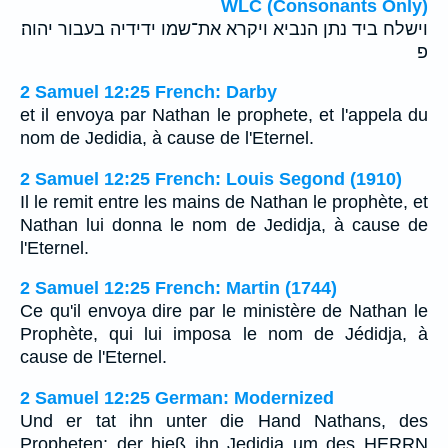
WLC (Consonants Only)
וישלח ביד נתן הנביא ויקרא את־שמו ידידיה בעבור יהוה׃
פ
2 Samuel 12:25 French: Darby
et il envoya par Nathan le prophete, et l'appela du
nom de Jedidia, à cause de l'Eternel.
2 Samuel 12:25 French: Louis Segond (1910)
Il le remit entre les mains de Nathan le prophète, et
Nathan lui donna le nom de Jedidja, à cause de
l'Eternel.
2 Samuel 12:25 French: Martin (1744)
Ce qu'il envoya dire par le ministère de Nathan le
Prophète, qui lui imposa le nom de Jédidja, à
cause de l'Eternel.
2 Samuel 12:25 German: Modernized
Und er tat ihn unter die Hand Nathans, des
Propheten; der hieß ihn Jedidja um des HERRN