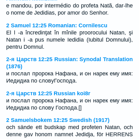
e mandou, por intermédio do profeta Natã, dar-lhe
o nome de Jedidias, por amor do Senhor.
2 Samuel 12:25 Romanian: Cornilescu
El l -a încredinţat în mînile proorocului Natan, şi
Natan i -a pus numele Iedidia (Iubitul Domnului),
pentru Domnul.
2-я Царств 12:25 Russian: Synodal Translation
(1876)
и послал пророка Нафана, и он нарек ему имя:
Иедидиа по словуГоспода.
2-я Царств 12:25 Russian koi8r
и послал пророка Нафана, и он нарек ему имя:
Иедидиа по слову Господа.[]
2 Samuelsbokem 12:25 Swedish (1917)
och sände ett budskap med profeten Natan, och
denne gav honom namnet Jedidja, för HERRENS