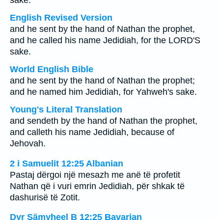
sake.
English Revised Version
and he sent by the hand of Nathan the prophet,
and he called his name Jedidiah, for the LORD'S
sake.
World English Bible
and he sent by the hand of Nathan the prophet;
and he named him Jedidiah, for Yahweh's sake.
Young's Literal Translation
and sendeth by the hand of Nathan the prophet,
and calleth his name Jedidiah, because of
Jehovah.
2 i Samuelit 12:25 Albanian
Pastaj dërgoi një mesazh me anë të profetit
Nathan që i vuri emrin Jedidiah, për shkak të
dashurisë të Zotit.
Dyr Sämyheel B 12:25 Bavarian