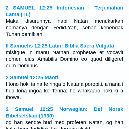
2 SAMUEL 12:25 Indonesian - Terjemahan
Lama (TL)
Maka disuruhnya nabi Natan menukarkan
namanya dengan Yedid-Yah, sebab kehendak
Tuhan demikian.
II Samuelis 12:25 Latin: Biblia Sacra Vulgata
misitque in manu Nathan prophetae et vocavit
nomen eius Amabilis Domino eo quod diligeret
eum Dominus
2 Samuel 12:25 Maori
I tono hoki ia na te ringa o Natana poropiti, a nana i
hua tona ingoa ko Teriria; he whakaaro hoki ki a
Ihowa.
2 Samuel 12:25 Norwegian: Det Norsk
Bibelselskap (1930)
og han sendte bud med profeten Natan, og han
kalte ham Jedidja*, for Herrens skyld.