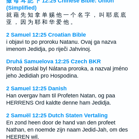
撒 母 耳 記 下 12:25 Chinese Bible: Union
(Simplified)
就 藉 先 知 拿 单 赐 他 一 个 名 字 ， 叫 耶 底 底
亚 ， 因 为 耶 和 华 爱 他 。
2 Samuel 12:25 Croatian Bible
i objavi to po proroku Natanu. Ovaj ga nazva
imenom Jedidja, po riječi Jahvinoj.
Druhá Samuelova 12:25 Czech BKR
Protož poslal byl Nátana proroka, a nazval jméno
jeho Jedidiah pro Hospodina.
2 Samuel 12:25 Danish
Han overgav ham til Profeten Natan, og paa
HERRENS Ord kaldte denne ham Jedidja.
2 Samuël 12:25 Dutch Staten Vertaling
En zond heen door de hand van den profeet
Nathan, en noemde zijn naam Jedid-Jah, om des
HEEREN wil.