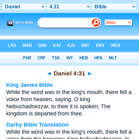
Bible
>
Multilingual
> Daniel 4:31
◄
Daniel 4:31
►
King James Bible
While the word
was
in the king's mouth, there fell a
voice from heaven,
saying
, O king
Nebuchadnezzar, to thee it is spoken; The
kingdom is departed from thee.
Darby Bible Translation
While the word was in the king's mouth, there fell a