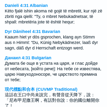
Danieli 4:31 Albanian
Këto fjalë ishin akoma në gojë të mbretit, kur një zë
zbriti nga qielli: "Ty, o mbret Nebukadnetsar, të
shpall: mbretëria jote të është hequr;
Dyr Däniheel 4:31 Bavarian
Kaaum hiet yr dös gsprochen, klang ayn Stimm
aus n Himml: "Du, Künig Nebykädnezer, laaß dyr
sagn, däß dyr d Herrschaft entzogn werd.
Данаил 4:31 Bulgarian
Думата бе още в устата на царя, и глас дойде
от небесата, [който рече]: На тебе се известява,
царю Навуходоносоре, че царството премина
от тебе;
現代標點和合本 (CUVMP Traditional)
這話在王口中尚未說完，有聲音從天降下，說：
「尼布甲尼撒王啊，有話對你說：你的國位離開你
了！