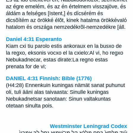
az égre emelém, és az én értelmem visszajöve, és
áldám a felséges [Istent,] és dícsérém és
dicsõítém az örökké élõt, kinek hatalma örökkévaló
hatalom és országa nemzedékrõl-nemzedékre [áll.
Daniel 4:31 Esperanto
Kiam cxi tiu parolo estis ankoraux en la busxo de
la regxo, eksonis vocxo el la cxielo:Al vi, ho regxo
Nebukadnecar, estas dirate:La regno estas
prenata for de vi;
DANIEL 4:31 Finnish: Bible (1776)
(H4:28) Ennenkuin kuningas nämät sanat puhunut
oli, tuli ääni alas taivaasta: Sinulle kuningas
Nebukadnetsar sanotaan: Sinun valtakuntas
otetaan sinulta pois.
Westminster Leningrad Codex
עֹ֗וד מִלְּתָא֙ בְּפֻ֣ם מַלְכָּ֔א קָ֖ל מִן־שְׁמַיָּ֣א נְפַ֑ל לָ֤ךְ אָֽמְרִין֙