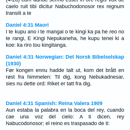
caelo ruit tibi dicitur Nabuchodonosor rex regnum
transiit a te
Daniel 4:31 Maori
I te kupu ano i te mangai o te kingi ka pa he reo no
te rangi, E Kingi Nepukaneha, he kupu tenei ki a
koe: ka riro tou kingitanga.
Daniel 4:31 Norwegian: Det Norsk Bibelselskap
(1930)
Før kongen ennu hadde talt ut, kom det brått en
røst fra himmelen: Til dig, kong Nebukadnesar,
sies nu dette ord: Riket er tatt fra dig,
Daniel 4:31 Spanish: Reina Valera 1909
Aun estaba la palabra en la boca del rey, cuando
cae una voz del cielo: A ti dicen, rey
Nabucodonosor; el reino es traspasado de ti: