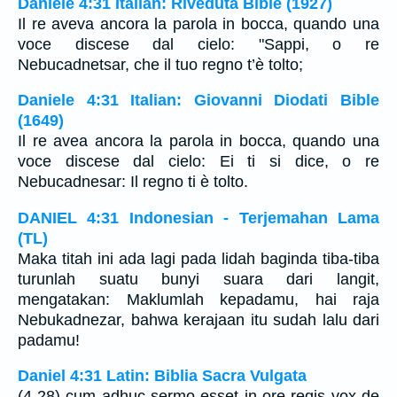
Daniele 4:31 Italian: Riveduta Bible (1927)
Il re aveva ancora la parola in bocca, quando una
voce discese dal cielo: "Sappi, o re
Nebucadnetsar, che il tuo regno t’è tolto;
Daniele 4:31 Italian: Giovanni Diodati Bible
(1649)
Il re avea ancora la parola in bocca, quando una
voce discese dal cielo: Ei ti si dice, o re
Nebucadnesar: Il regno ti è tolto.
DANIEL 4:31 Indonesian - Terjemahan Lama
(TL)
Maka titah ini ada lagi pada lidah baginda tiba-tiba
turunlah suatu bunyi suara dari langit,
mengatakan: Maklumlah kepadamu, hai raja
Nebukadnezar, bahwa kerajaan itu sudah lalu dari
padamu!
Daniel 4:31 Latin: Biblia Sacra Vulgata
(4-28) cum adhuc sermo esset in ore regis vox de