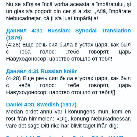
Nu se sfîrşise încă vorba aceasta a împăratului, şi
un glas s'a pogorît din cer şi a zis: ,,Află, împărate
Nebucadneţar, că ţi s'a luat împărăţia!
Даниил 4:31 Russian: Synodal Translation
(1876)
(4:28) Еще речь сия была в устах царя, как был
с неба голос: „тебе говорят, царь
Навуходоносор: царство отошло от тебя!
Даниил 4:31 Russian koi8r
(4-28) Еще речь сия была в устах царя, как был
с неба голос: `тебе говорят, царь
Навуходоносор: царство отошло от тебя![]
Daniel 4:31 Swedish (1917)
Medan ordet ännu var i konungens mun, kom en
röst från himmelen: »Dig, konung Nebukadnessar,
vare det sagt: Ditt rike har blivit taget ifrån dig;