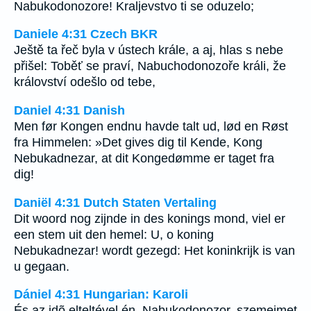
Nabukodonozore! Kraljevstvo ti se oduzelo;
Daniele 4:31 Czech BKR
Ještě ta řeč byla v ústech krále, a aj, hlas s nebe
přišel: Toběť se praví, Nabuchodonozoře králi, že
království odešlo od tebe,
Daniel 4:31 Danish
Men før Kongen endnu havde talt ud, lød en Røst
fra Himmelen: »Det gives dig til Kende, Kong
Nebukadnezar, at dit Kongedømme er taget fra
dig!
Daniël 4:31 Dutch Staten Vertaling
Dit woord nog zijnde in des konings mond, viel er
een stem uit den hemel: U, o koning
Nebukadnezar! wordt gezegd: Het koninkrijk is van
u gegaan.
Dániel 4:31 Hungarian: Karoli
És az idõ elteltével én, Nabukodonozor, szemeimet