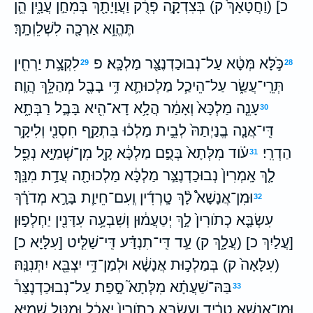
כ] (וַחֲטָאָךְ֙ ק) בְּצִדְקָ֣ה פְרֻ֔ק וַעֲוָיָתָ֖ךְ בְּמִחַ֣ן עֲנָ֑יִן הֵ֛ן
תֶּהֱוֵ֥א אַרְכָ֖ה לִשְׁלֵוְתָֽךְ׃
כֹּ֣לָּא מְּטָ֔א עַל־נְבוּכַדְנֶצַּ֖ר מַלְכָּֽא׃ פ
לִקְצָ֥ת יַרְחִ֖ין
29
28
תְּרֵֽי־עֲשַׂ֑ר עַל־הֵיכַ֧ל מַלְכוּתָ֛א דִּ֥י בָבֶ֖ל מְהַלֵּ֥ךְ הֲוָֽה׃
עָנֵ֤ה מַלְכָּא֙ וְאָמַ֔ר הֲלָ֥א דָא־הִ֖יא בָּבֶ֣ל רַבְּתָ֑א
30
דִּֽי־אֲנָ֤ה בֱנַיְתַהּ֙ לְבֵ֣ית מַלְכ֔וּ בִּתְקַ֥ף חִסְנִ֖י וְלִיקָ֥ר
הַדְרִֽי׃
עֹ֗וד מִלְּתָא֙ בְּפֻ֣ם מַלְכָּ֔א קָ֖ל מִן־שְׁמַיָּ֣א נְפַ֑ל
31
לָ֤ךְ אָֽמְרִין֙ נְבוּכַדְנֶצַּ֣ר מַלְכָּ֔א מַלְכוּתָ֖ה עֲדָ֥ת מִנָּֽךְ׃
וּמִן־אֲנָשָׁא֩ לָ֨ךְ טָֽרְדִ֜ין וְֽעִם־חֵיוַ֧ת בָּרָ֣א מְדֹרָ֗ךְ
32
עִשְׂבָּ֤א כְתֹורִין֙ לָ֣ךְ יְטַעֲמ֔וּן וְשִׁבְעָ֥ה עִדָּנִ֖ין יַחְלְפ֣וּן
[עֲלַיִךְ כ] (עֲלָ֑ךְ ק) עַ֣ד דִּֽי־תִנְדַּ֗ע דִּֽי־שַׁלִּ֤יט [עִלָּיָא כ]
(עִלָּאָה֙ ק) בְּמַלְכ֣וּת אֲנָשָׁ֔א וּלְמַן־דִּ֥י יִצְבֵּ֖א יִתְּנִנַּֽהּ׃
בַּהּ־שַׁעֲתָ֗א מִלְּתָא֮ סָ֣פַת עַל־נְבוּכַדְנֶצַּר֒
33
וּמִן־אֲנָשָׁ֣א טְרִ֔יד וְעִשְׂבָּ֤א כְתֹורִין֙ יֵאכֻ֔ל וּמִטַּ֥ל שְׁמַיָּ֖א