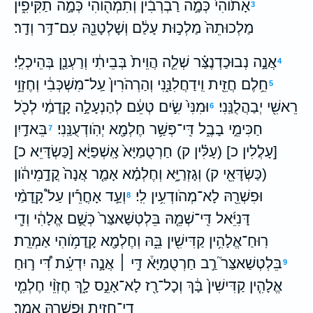
אָתֹ֙והִי֙ כְּמָ֣ה רַבְרְבִ֔ין וְתִמְהֹ֖והִי כְּמָ֣ה תַקִּיפִ֑ין
3
מַלְכוּתֵהּ֙ מַלְכ֣וּת עָלַ֔ם וְשָׁלְטָנֵ֖הּ עִם־דָּ֥ר וְדָֽר׃
אֲנָ֣ה נְבוּכַדְנֶצַּ֗ר שְׁלֵ֤ה הֲוֵית֙ בְּבֵיתִ֔י וְרַעְנַ֖ן בְּהֵיכְלִֽי׃
4
חֵ֥לֶם חֲזֵ֖ית וִֽידַחֲלִנַּ֑נִי וְהַרְהֹרִין֙ עַֽל־מִשְׁכְּבִ֔י וְחֶזְוֵ֥י
5
רֵאשִׁ֖י יְבַהֲלֻנַּֽנִי׃
וּמִנִּי֙ שִׂ֣ים טְעֵ֔ם לְהַנְעָלָ֣ה קָֽדָמַ֔י לְכֹ֖ל
6
חַכִּימֵ֣י בָבֶ֑ל דִּֽי־פְשַׁ֥ר חֶלְמָ֖א יְהֹֽודְעֻנַּֽנִי׃
בֵּאדַ֣יִן
7
[עָלֲלִין כ] (עָלִּ֗ין ק) חַרְטֻמַיָּא֙ אָֽשְׁפַיָּ֔א [כַּשְׂדָּיֵא כ]
(כַּשְׂדָּאֵ֖י ק) וְגָזְרַיָּ֑א וְחֶלְמָ֗א אָמַ֤ר אֲנָה֙ קֳדָ֣מֵיהֹ֔ון
וּפִשְׁרֵ֖הּ לָא־מְהֹודְעִ֥ין לִֽי׃
וְעַ֣ד אָחֳרֵ֡ין עַל֩ קָֽדָמַ֨י
8
דָּנִיֵּ֜אל דִּֽי־שְׁמֵ֤הּ בֵּלְטְשַׁאצַּר֙ כְּשֻׁ֣ם אֱלָהִ֔י וְדִ֛י
רֽוּחַ־אֱלָהִ֥ין קַדִּישִׁ֖ין בֵּ֑הּ וְחֶלְמָ֖א קָֽדָמֹ֥והִי אַמְרֵֽת׃
בֵּלְטְשַׁאצַּר֮ רַ֣ב חַרְטֻמַיָּא֒ דִּ֣י ׀ אֲנָ֣ה יִדְעֵ֗ת דִּ֠י ר֣וּחַ
9
אֱלָהִ֤ין קַדִּישִׁין֙ בָּ֔ךְ וְכָל־רָ֖ז לָא־אָנֵ֣ס לָ֑ךְ חֶזְוֵ֨י חֶלְמִ֧י
דִֽי־חֲזֵ֛ית וּפִשְׁרֵ֖הּ אֱמַֽר׃