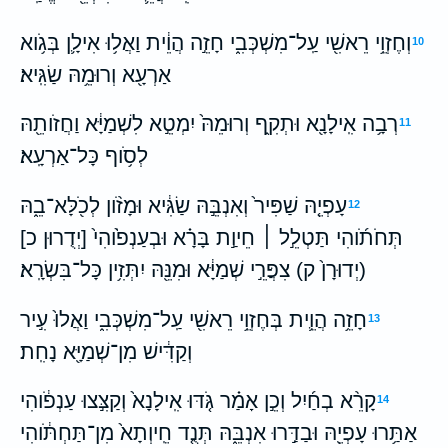
וְחֶזְוֵ֥י רֵאשִׁ֖י עַֽל־מִשְׁכְּבִ֑י חָזֵ֣ה הֲוֵ֔ית וַאֲל֥וּ אִילָ֛ן בְּגֹ֥וא
10
אַרְעָ֖א וְרוּמֵ֥הּ שַׂגִּֽיא׃
רְבָ֥ה אִֽילָנָ֖א וּתְקִ֑ף וְרוּמֵהּ֙ יִמְטֵ֣א לִשְׁמַיָּ֔א וַחֲזֹותֵ֖הּ
11
לְסֹ֥וף כָּל־אַרְעָֽא׃
עָפְיֵ֤הּ שַׁפִּיר֙ וְאִנְבֵּ֣הּ שַׂגִּ֔יא וּמָזֹ֨ון לְכֹ֖לָּא־בֵ֑הּ
12
תְּחֹתֹ֜והִי תַּטְלֵ֣ל ׀ חֵיוַ֣ת בָּרָ֗א וּבְעַנְפֹ֙והִי֙ [יְדֻרוּן כ]
(יְדוּרָן֙ ק) צִפֲּרֵ֣י שְׁמַיָּ֔א וּמִנֵּ֖הּ יִתְּזִ֥ין כָּל־בִּשְׂרָֽא׃
חָזֵ֥ה הֲוֵ֛ית בְּחֶזְוֵ֥י רֵאשִׁ֖י עַֽל־מִשְׁכְּבִ֑י וַאֲלוּ֙ עִ֣יר
13
וְקַדִּ֔ישׁ מִן־שְׁמַיָּ֖א נָחִֽת׃
קָרֵ֨א בְחַ֜יִל וְכֵ֣ן אָמַ֗ר גֹּ֤דּוּ אִֽילָנָא֙ וְקַצִּ֣צוּ עַנְפֹ֔והִי
14
אַתַּ֥רוּ עָפְיֵ֖הּ וּבַדַּ֣רוּ אִנְבֵּ֑הּ תְּנֻ֤ד חֵֽיוְתָא֙ מִן־תַּחְתֹּ֔והִי