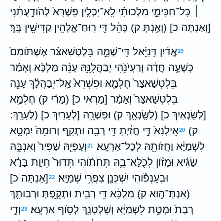
׀ כָּל־חַכִּימֵ֣י מַלְכוּתִ֗י לָֽא־יָכְלִ֤ין פִּשְׁרָא֙ לְהֹודָ֣עֻתַ֔נִי
[וְאַנְתָּה כ] (וְאַ֣נְתְּ ק) כָּהֵ֔ל דִּ֛י רֽוּחַ־אֱלָהִ֥ין קַדִּישִׁ֖ין בָּֽךְ׃
אֱדַ֨יִן דָּֽנִיֵּ֜אל דִּֽי־שְׁמֵ֣הּ בֵּלְטְשַׁאצַּ֗ר אֶשְׁתֹּומַם֙
19
כְּשָׁעָ֣ה חֲדָ֔ה וְרַעְיֹנֹ֖הִי יְבַהֲלֻנֵּ֑הּ עָנֵ֨ה מַלְכָּ֜א וְאָמַ֗ר
בֵּלְטְשַׁאצַּר֙ חֶלְמָ֤א וּפִשְׁרֵא֙ אַֽל־יְבַהֲלָ֔ךְ עָנֵ֤ה
בֵלְטְשַׁאצַּר֙ וְאָמַ֔ר [מָרְאִי כ] (מָרִ֕י ק) חֶלְמָ֥א
[לְשָׂנְאַיִךְ כ] (לְשָֽׂנְאָ֖ךְ ק) וּפִשְׁרֵ֥הּ [לְעָרַיִךְ כ] (לְעָרָֽךְ ׃
ק)
אִֽילָנָא֙ דִּ֣י חֲזַ֔יְתָ דִּ֥י רְבָ֖ה וּתְקִ֑ף וְרוּמֵהּ֙ יִמְטֵ֣א
20
לִשְׁמַיָּ֔א וַחֲזֹותֵ֖הּ לְכָל־אַרְעָֽא׃
וְעָפְיֵ֤הּ שַׁפִּיר֙ וְאִנְבֵּ֣הּ
21
שַׂגִּ֔יא וּמָזֹ֨ון לְכֹ֖לָּא־בֵ֑הּ תְּחֹתֹ֗והִי תְּדוּר֙ חֵיוַ֣ת בָּרָ֔א
וּבְעַנְפֹ֕והִי יִשְׁכְּנָ֖ן צִפֲּרֵ֥י שְׁמַיָּֽא׃
[אַנְתָּה כ]
22
(אַנְתְּ־ה֣וּא ק) מַלְכָּ֔א דִּ֥י רְבַ֖ית וּתְקֵ֑פְתְּ וּרְבוּתָ֤ךְ
רְבָת֙ וּמְטָ֣ת לִשְׁמַיָּ֔א וְשָׁלְטָנָ֖ךְ לְסֹ֥וף אַרְעָֽא׃
וְדִ֣י
23