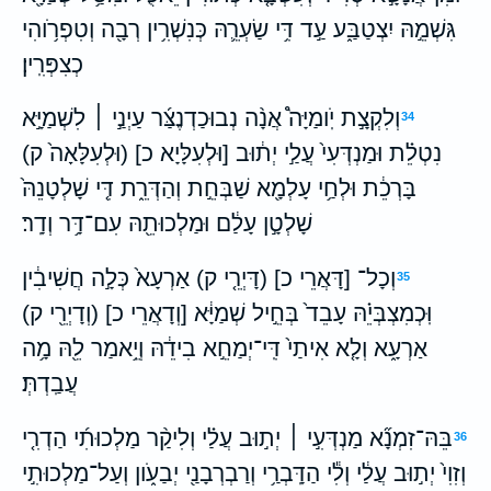
גִּשְׁמֵ֣הּ יִצְטַבַּ֑ע עַ֣ד דִּ֥י שַׂעְרֵ֛הּ כְּנִשְׁרִ֥ין רְבָ֖ה וְטִפְרֹ֥והִי
כְצִפְּרִֽין׃
וְלִקְצָ֣ת יֹֽומַיָּה֩ אֲנָ֨ה נְבוּכַדְנֶצַּ֜ר עַיְנַ֣י ׀ לִשְׁמַיָּ֣א
34
נִטְלֵ֗ת וּמַנְדְּעִי֙ עֲלַ֣י יְת֔וּב [וּלְעִלָּיָא כ] (וּלְעִלָּאָה֙ ק)
בָּרְכֵ֔ת וּלְחַ֥י עָלְמָ֖א שַׁבְּחֵ֣ת וְהַדְּרֵ֑ת דִּ֤י שָׁלְטָנֵהּ֙
שָׁלְטָ֣ן עָלַ֔ם וּמַלְכוּתֵ֖הּ עִם־דָּ֥ר וְדָֽר׃
וְכָל־ [דָּאֲרֵי כ] (דָּיְרֵ֤י ק) אַרְעָא֙ כְּלָ֣ה חֲשִׁיבִ֔ין
35
וּֽכְמִצְבְּיֵ֗הּ עָבֵד֙ בְּחֵ֣יל שְׁמַיָּ֔א [וְדָאֲרֵי כ] (וְדָיְרֵ֖י ק)
אַרְעָ֑א וְלָ֤א אִיתַי֙ דִּֽי־יְמַחֵ֣א בִידֵ֔הּ וְיֵ֥אמַר לֵ֖הּ מָ֥ה
עֲבַֽדְתְּ׃
בֵּהּ־זִמְנָ֞א מַנְדְּעִ֣י ׀ יְת֣וּב עֲלַ֗י וְלִיקַ֨ר מַלְכוּתִ֜י הַדְרִ֤י
36
וְזִוִי֙ יְת֣וּב עֲלַ֔י וְלִ֕י הַדָּֽבְרַ֥י וְרַבְרְבָנַ֖י יְבַעֹ֑ון וְעַל־מַלְכוּתִ֣י