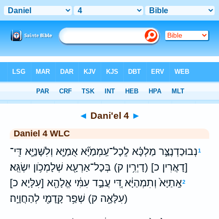
Bible
>
WLC
> Dani'el 4
◄
Dani'el 4
►
Daniel 4 WLC
נְבוּכַדְנֶצַּ֣ר מַלְכָּ֗א לְֽכָל־עַֽמְמַיָּ֞א אֻמַיָּ֧א וְלִשָּׁנַיָּ֛א דִּֽי־
1
[דָאֲרִין כ] (דָיְרִ֥ין ק) בְּכָל־אַרְעָ֖א שְׁלָמְכֹ֥ון יִשְׂגֵּֽא׃
אָֽתַיָּא֙ וְתִמְהַיָּ֔א דִּ֚י עֲבַ֣ד עִמִּ֔י אֱלָהָ֖א [עִלָּיָא כ]
2
(עִלָּאָ֑ה ק) שְׁפַ֥ר קָֽדָמַ֖י לְהַחֲוָיָֽה׃