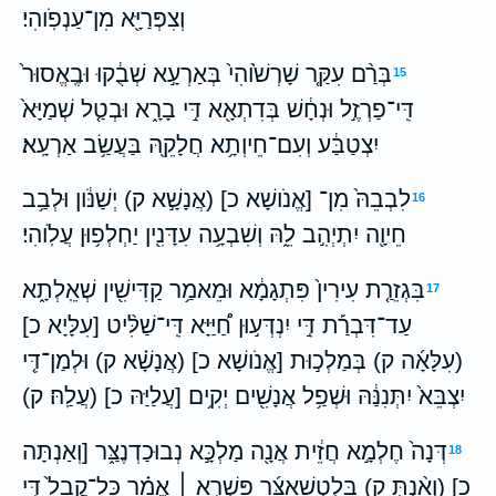
וְצִפְּרַיָּ֖א מִן־עַנְפֹֽוהִי׃
בְּרַ֨ם עִקַּ֤ר שָׁרְשֹׁ֙והִי֙ בְּאַרְעָ֣א שְׁבֻ֔קוּ וּבֶֽאֱסוּר֙
15
דִּֽי־פַרְזֶ֣ל וּנְחָ֔שׁ בְּדִתְאָ֖א דִּ֣י בָרָ֑א וּבְטַ֤ל שְׁמַיָּא֙
יִצְטַבַּ֔ע וְעִם־חֵיוְתָ֥א חֲלָקֵ֖הּ בַּעֲשַׂ֥ב אַרְעָֽא׃
לִבְבֵהּ֙ מִן־ [אֱנֹושָׁא כ] (אֲנָשָׁ֣א ק) יְשַׁנֹּ֔ון וּלְבַ֥ב
16
חֵיוָ֖ה יִתְיְהִ֣ב לֵ֑הּ וְשִׁבְעָ֥ה עִדָּנִ֖ין יַחְלְפ֥וּן עֲלֹֽוהִי׃
בִּגְזֵרַ֤ת עִירִין֙ פִּתְגָמָ֔א וּמֵאמַ֥ר קַדִּישִׁ֖ין שְׁאֵֽלְתָ֑א
17
עַד־דִּבְרַ֡ת דִּ֣י יִנְדְּע֣וּן חַ֠יַּיָּא דִּֽי־שַׁלִּ֨יט [עִלָּיָא כ]
(עִלָּאָ֜ה ק) בְּמַלְכ֣וּת [אֱנֹושָׁא כ] (אֲנָשָׁ֗א ק) וּלְמַן־דִּ֤י
יִצְבֵּא֙ יִתְּנִנַּ֔הּ וּשְׁפַ֥ל אֲנָשִׁ֖ים יְקִ֥ים [עֲלַיַּהּ כ] (עֲלַֽהּ׃ ק)
דְּנָה֙ חֶלְמָ֣א חֲזֵ֔ית אֲנָ֖ה מַלְכָּ֣א נְבוּכַדְנֶצַּ֑ר [וְאַנְתָּה
18
כ] (וְאַ֨נְתְּ ק) בֵּלְטְשַׁאצַּ֜ר פִּשְׁרֵ֣א ׀ אֱמַ֗ר כָּל־קֳבֵל֙ דִּ֣י