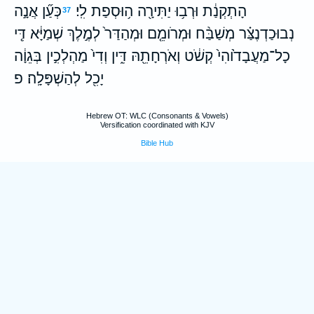
הָתְקְנַ֔ת וּרְב֥וּ יַתִּירָ֖ה ה֥וּסְפַת לִֽי׃
כְּעַ֞ן אֲנָ֣ה
37
נְבוּכַדְנֶצַּ֗ר מְשַׁבַּ֨ח וּמְרֹומֵ֤ם וּמְהַדַּר֙ לְמֶ֣לֶךְ שְׁמַיָּ֔א דִּ֤י
כָל־מַעֲבָדֹ֙והִי֙ קְשֹׁ֔ט וְאֹרְחָתֵ֖הּ דִּ֑ין וְדִי֙ מַהְלְכִ֣ין בְּגֵוָ֔ה
יָכִ֖ל לְהַשְׁפָּלָֽה׃ פ
Hebrew OT: WLC (Consonants & Vowels)
Versification coordinated with KJV
Bible Hub