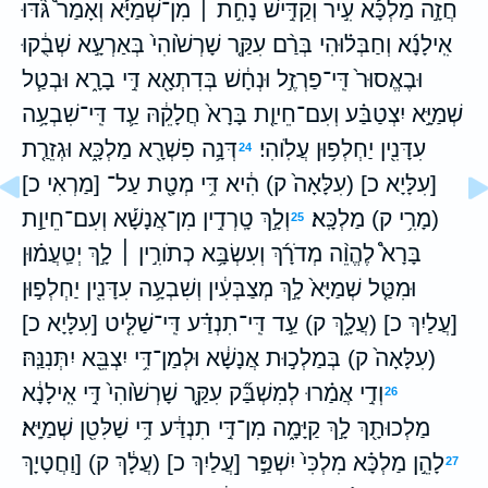
חֲזָ֣ה מַלְכָּ֡א עִ֣יר וְקַדִּ֣ישׁ נָחִ֣ת ׀ מִן־שְׁמַיָּ֡א וְאָמַר֩ גֹּ֨דּוּ
אִֽילָנָ֜א וְחַבְּל֗וּהִי בְּרַ֨ם עִקַּ֤ר שָׁרְשֹׁ֙והִי֙ בְּאַרְעָ֣א שְׁבֻ֔קוּ
וּבֶאֱסוּר֙ דִּֽי־פַרְזֶ֣ל וּנְחָ֔שׁ בְּדִתְאָ֖א דִּ֣י בָרָ֑א וּבְטַ֧ל
שְׁמַיָּ֣א יִצְטַבַּ֗ע וְעִם־חֵיוַ֤ת בָּרָא֙ חֲלָקֵ֔הּ עַ֛ד דִּֽי־שִׁבְעָ֥ה
עִדָּנִ֖ין יַחְלְפ֥וּן עֲלֹֽוהִי׃
דְּנָ֥ה פִשְׁרָ֖א מַלְכָּ֑א וּגְזֵרַ֤ת
24
[עִלָּיָא כ] (עִלָּאָה֙ ק) הִ֔יא דִּ֥י מְטָ֖ת עַל־ [מַרְאִי כ]
(מָרִ֥י ק) מַלְכָּֽא׃
וְלָ֣ךְ טָֽרְדִ֣ין מִן־אֲנָשָׁ֡א וְעִם־חֵיוַ֣ת
25
בָּרָא֩ לֶהֱוֵ֨ה מְדֹרָ֜ךְ וְעִשְׂבָּ֥א כְתֹורִ֣ין ׀ לָ֣ךְ יְטַֽעֲמ֗וּן
וּמִטַּ֤ל שְׁמַיָּא֙ לָ֣ךְ מְצַבְּעִ֔ין וְשִׁבְעָ֥ה עִדָּנִ֖ין יַחְלְפ֣וּן
[עֲלַיִךְ כ] (עֲלָ֑ךְ ק) עַ֣ד דִּֽי־תִנְדַּ֗ע דִּֽי־שַׁלִּ֤יט [עִלָּיָא כ]
(עִלָּאָה֙ ק) בְּמַלְכ֣וּת אֲנָשָׁ֔א וּלְמַן־דִּ֥י יִצְבֵּ֖א יִתְּנִנַּֽהּ׃
וְדִ֣י אֲמַ֗רוּ לְמִשְׁבַּ֞ק עִקַּ֤ר שָׁרְשֹׁ֙והִי֙ דִּ֣י אִֽילָנָ֔א
26
מַלְכוּתָ֖ךְ לָ֣ךְ קַיָּמָ֑ה מִן־דִּ֣י תִנְדַּ֔ע דִּ֥י שַׁלִּטִ֖ן שְׁמַיָּֽא׃
לָהֵ֣ן מַלְכָּ֗א מִלְכִּי֙ יִשְׁפַּ֣ר [עֲלַיִךְ כ] (עֲלָ֔ךְ ק) [וַחֲטָיָךְ
27