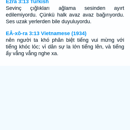
Ezra 3:13 Turkish
Sevinç çığlıkları ağlama sesinden ayırt
edilemiyordu. Çünkü halk avaz avaz bağırıyordu.
Ses uzak yerlerden bile duyuluyordu.
EÂ-xô-ra 3:13 Vietnamese (1934)
nên người ta khó phân biệt tiếng vui mừng với
tiếng khóc lóc; vì dân sự la lớn tiếng lên, và tiếng
ấy vẳng vẳng nghe xa.