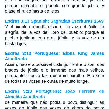
gritos de alegría, de la voz del lloro del pueblo:
porque clamaba el pueblo con grande júbilo, y
oíase el ruido hasta de lejos.
Esdras 3:13 Spanish: Sagradas Escrituras 1569
Y el pueblo no podía discernir la voz del júbilo de
alegría, de la voz del lloro del pueblo; porque el
pueblo jubilaba con gran júbilo, y la voz se oía
hasta lejos.
Esdras 3:13 Portuguese: Bíblia King James
Atualizada
Assim, não era possível distinguir entre o som dos
brados de júbilo e o lamento dos mais velhos,
porquanto o povo fazia enorme barulho. E o som
de todas as vozes se ouvia de muito longe.
Esdras 3:13 Portuguese: João Ferreira de
Almeida Atualizada
de maneira que não podia o povo distinguir as
vozes do júbilo das vozes do choro do povo;