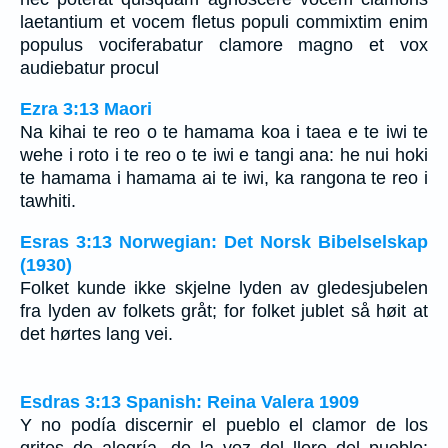
laetantium et vocem fletus populi commixtim enim
populus vociferabatur clamore magno et vox
audiebatur procul
Ezra 3:13 Maori
Na kihai te reo o te hamama koa i taea e te iwi te
wehe i roto i te reo o te iwi e tangi ana: he nui hoki
te hamama i hamama ai te iwi, ka rangona te reo i
tawhiti.
Esras 3:13 Norwegian: Det Norsk Bibelselskap
(1930)
Folket kunde ikke skjelne lyden av gledesjubelen
fra lyden av folkets gråt; for folket jublet så høit at
det hørtes lang vei.
Esdras 3:13 Spanish: Reina Valera 1909
Y no podía discernir el pueblo el clamor de los