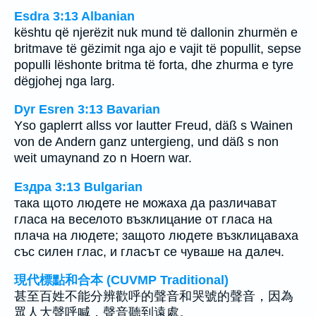
Esdra 3:13 Albanian
kështu që njerëzit nuk mund të dallonin zhurmën e
britmave të gëzimit nga ajo e vajit të popullit, sepse
populli lëshonte britma të forta, dhe zhurma e tyre
dëgjohej nga larg.
Dyr Esren 3:13 Bavarian
Yso gaplerrt allss vor lautter Freud, däß s Wainen
von de Andern ganz untergieng, und däß s non
weit umaynand zo n Hoern war.
Ездра 3:13 Bulgarian
така щото людете не можаха да различават
гласа на веселото възклицание от гласа на
плача на людете; защото людете възклицаваха
със силен глас, и гласът се чуваше на далеч.
現代標點和合本 (CUVMP Traditional)
甚至百姓不能分辨歡呼的聲音和哭號的聲音，因為
眾人大聲呼喊，聲音聽到遠處。