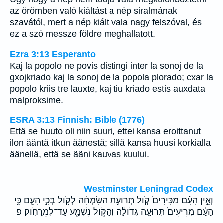
az örömben való kiáltást a nép siralmának
szavától, mert a nép kiált vala nagy felszóval, és
ez a szó messze földre meghallatott.
Ezra 3:13 Esperanto
Kaj la popolo ne povis distingi inter la sonoj de la
gxojkriado kaj la sonoj de la popola plorado; cxar la
popolo kriis tre lauxte, kaj tiu kriado estis auxdata
malproksime.
ESRA 3:13 Finnish: Bible (1776)
Että se huuto oli niin suuri, ettei kansa eroittanut
ilon ääntä itkun äänestä; sillä kansa huusi korkialla
äänellä, että se ääni kauvas kuului.
Westminster Leningrad Codex
וְאֵ֣ין הָעָ֗ם מַכִּירִים֙ קֹ֚ול תְּרוּעַ֣ת הַשִּׂמְחָ֔ה לְקֹ֖ול בְּכִ֣י הָעָ֑ם כִּ֣י
הָעָ֗ם מְרִיעִים֙ תְּרוּעָ֣ה גְדֹולָ֔ה וְהַקֹּ֥ול נִשְׁמַ֖ע עַד־לְמֵרָחֹֽוק׃ פ