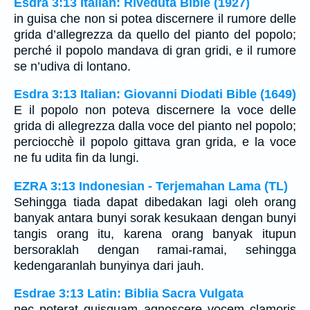
Esdra 3:13 Italian: Riveduta Bible (1927)
in guisa che non si potea discernere il rumore delle
grida d’allegrezza da quello del pianto del popolo;
perché il popolo mandava di gran gridi, e il rumore
se n’udiva di lontano.
Esdra 3:13 Italian: Giovanni Diodati Bible (1649)
E il popolo non poteva discernere la voce delle
grida di allegrezza dalla voce del pianto nel popolo;
perciocchè il popolo gittava gran grida, e la voce
ne fu udita fin da lungi.
EZRA 3:13 Indonesian - Terjemahan Lama (TL)
Sehingga tiada dapat dibedakan lagi oleh orang
banyak antara bunyi sorak kesukaan dengan bunyi
tangis orang itu, karena orang banyak itupun
bersoraklah dengan ramai-ramai, sehingga
kedengaranlah bunyinya dari jauh.
Esdrae 3:13 Latin: Biblia Sacra Vulgata
nec poterat quisquam agnoscere vocem clamoris