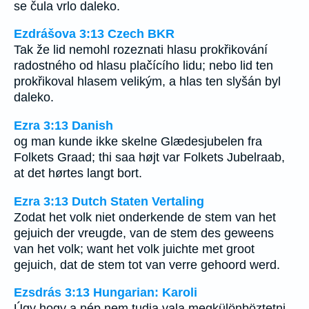
se čula vrlo daleko.
Ezdrášova 3:13 Czech BKR
Tak že lid nemohl rozeznati hlasu prokřikování
radostného od hlasu plačícího lidu; nebo lid ten
prokřikoval hlasem velikým, a hlas ten slyšán byl
daleko.
Ezra 3:13 Danish
og man kunde ikke skelne Glædesjubelen fra
Folkets Graad; thi saa højt var Folkets Jubelraab,
at det hørtes langt bort.
Ezra 3:13 Dutch Staten Vertaling
Zodat het volk niet onderkende de stem van het
gejuich der vreugde, van de stem des geweens
van het volk; want het volk juichte met groot
gejuich, dat de stem tot van verre gehoord werd.
Ezsdrás 3:13 Hungarian: Karoli
Úgy hogy a nép nem tudja vala megkülönböztetni