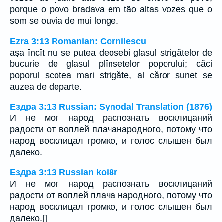
porque o povo bradava em tão altas vozes que o
som se ouvia de mui longe.
Ezra 3:13 Romanian: Cornilescu
aşa încît nu se putea deosebi glasul strigătelor de
bucurie de glasul plînsetelor poporului; căci
poporul scotea mari strigăte, al căror sunet se
auzea de departe.
Ездра 3:13 Russian: Synodal Translation (1876)
И не мог народ распознать восклицаний
радости от воплей плачанародного, потому что
народ восклицал громко, и голос слышен был
далеко.
Ездра 3:13 Russian koi8r
И не мог народ распознать восклицаний
радости от воплей плача народного, потому что
народ восклицал громко, и голос слышен был
далеко.[]