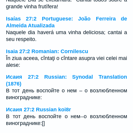
grande vinha frutífera!
Isaías 27:2 Portuguese: João Ferreira de
Almeida Atualizada
Naquele dia haverá uma vinha deliciosa; cantai a
seu respeito.
Isaia 27:2 Romanian: Cornilescu
În ziua aceea, cîntaţi o cîntare asupra viei celei mai
alese:
Исаия 27:2 Russian: Synodal Translation
(1876)
В тот день воспойте о нем – о возлюбленном
винограднике:
Исаия 27:2 Russian koi8r
В тот день воспойте о нем--о возлюбленном
винограднике:[]