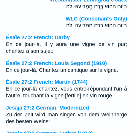
בַּיֹּ֖ום הַה֑וּא כֶּ֥רֶם חֶ֖מֶד עַנּוּ־לָֽהּ׃
WLC (Consonants Only)
ביום ההוא כרם חמד ענו־לה׃
Ésaïe 27:2 French: Darby
En ce jour-là, il y aura une vigne de vin pur;
chantez à son sujet:
Ésaïe 27:2 French: Louis Segond (1910)
En ce jour-là, Chantez un cantique sur la vigne.
Ésaïe 27:2 French: Martin (1744)
En ce jour-là chantez, vous entre-répondant l'un à
l'autre, touchant la vigne [fertile] en vin rouge.
Jesaja 27:2 German: Modernized
Zu der Zeit wird man singen von dem Weinberge
des besten Weins: