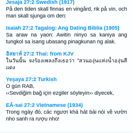
Jesaja 27:2 Swedish (1917)
På den tiden skall finnas en vingård, rik på vin, och
man skall sjunga om den:
Isaiah 27:2 Tagalog: Ang Dating Biblia (1905)
Sa araw na yaon: Awitin ninyo sa kaniya ang
tungkol sa isang ubasang pinagkunan ng alak.
อิสยาห์ 27:2 Thai: from KJV
ในวันนั้น จงร้องเพลงถึงเธอว่า "สวนองุ่นแห่งน้ำองุ่นสี
แดง
Yeşaya 27:2 Turkish
O gün RAB,
‹‹Sevdiğim bağ için ezgiler söyleyin›› diyecek,
EÂ-sai 27:2 Vietnamese (1934)
Trong ngày đó, các ngươi khá hát bài nói về vườn
nho sanh ra rượu nho!