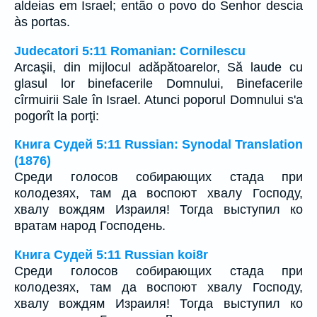
aldeias em Israel; então o povo do Senhor descia
às portas.
Judecatori 5:11 Romanian: Cornilescu
Arcaşii, din mijlocul adăpătoarelor, Să laude cu
glasul lor binefacerile Domnului, Binefacerile
cîrmuirii Sale în Israel. Atunci poporul Domnului s'a
pogorît la porţi:
Книга Судей 5:11 Russian: Synodal Translation
(1876)
Среди голосов собирающих стада при
колодезях, там да воспоют хвалу Господу,
хвалу вождям Израиля! Тогда выступил ко
вратам народ Господень.
Книга Судей 5:11 Russian koi8r
Среди голосов собирающих стада при
колодезях, там да воспоют хвалу Господу,
хвалу вождям Израиля! Тогда выступил ко