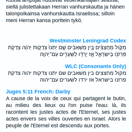
Kussa ampujat huusivat vedenkantajain seassa,
siellä julistettakaan Herran vanhurskautta ja hänen
talonpoikainsa vanhurskautta Israelissa; silloin
meni Herran kansa porttein tykö.
Westminster Leningrad Codex
מִקֹּ֣ול מְחַֽצְצִ֗ים בֵּ֚ין מַשְׁאַבִּ֔ים שָׁ֤ם יְתַנּוּ֙ צִדְקֹ֣ות יְהוָ֔ה צִדְקֹ֥ת
פִּרְזֹנֹ֖ו בְּיִשְׂרָאֵ֑ל אָ֛ז יָרְד֥וּ לַשְּׁעָרִ֖ים עַם־יְהוָֽה׃
WLC (Consonants Only)
מקול מחצצים בין משאבים שם יתנו צדקות יהוה צדקת
פרזנו בישראל אז ירדו לשערים עם־יהוה׃
Juges 5:11 French: Darby
A cause de la voix de ceux qui partagent le butin,
au milieu des lieux ou l'on puise l'eau: là, ils
racontent les justes actes de l'Eternel, ses justes
actes envers ses villes ouvertes en Israel. Alors le
peuple de l'Eternel est descendu aux portes.