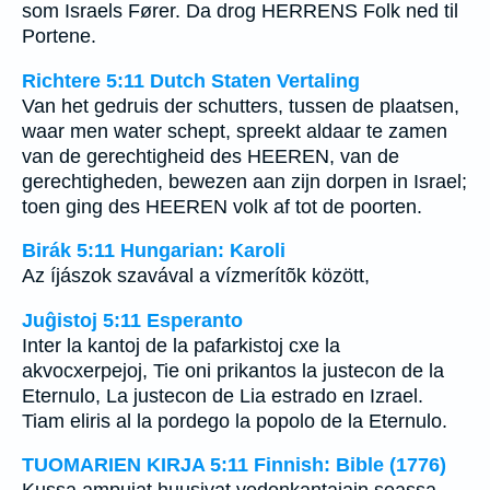
som Israels Fører. Da drog HERRENS Folk ned til
Portene.
Richtere 5:11 Dutch Staten Vertaling
Van het gedruis der schutters, tussen de plaatsen,
waar men water schept, spreekt aldaar te zamen
van de gerechtigheid des HEEREN, van de
gerechtigheden, bewezen aan zijn dorpen in Israel;
toen ging des HEEREN volk af tot de poorten.
Birák 5:11 Hungarian: Karoli
Az íjászok szavával a vízmerítõk között,
Juĝistoj 5:11 Esperanto
Inter la kantoj de la pafarkistoj cxe la
akvocxerpejoj, Tie oni prikantos la justecon de la
Eternulo, La justecon de Lia estrado en Izrael.
Tiam eliris al la pordego la popolo de la Eternulo.
TUOMARIEN KIRJA 5:11 Finnish: Bible (1776)