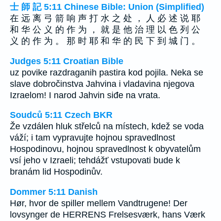
士 師 記 5:11 Chinese Bible: Union (Simplified)
在 远 离 弓 箭 响 声 打 水 之 处 ， 人 必 述 说 耶
和 华 公 义 的 作 为 ， 就 是 他 治 理 以 色 列 公
义 的 作 为 。 那 时 耶 和 华 的 民 下 到 城 门 。
Judges 5:11 Croatian Bible
uz povike razdraganih pastira kod pojila. Neka se
slave dobročinstva Jahvina i vladavina njegova
Izraelom! I narod Jahvin siđe na vrata.
Soudců 5:11 Czech BKR
Že vzdálen hluk střelců na místech, kdež se voda
váží; i tam vypravujte hojnou spravedlnost
Hospodinovu, hojnou spravedlnost k obyvatelům
vsí jeho v Izraeli; tehdážť vstupovati bude k
branám lid Hospodinův.
Dommer 5:11 Danish
Hør, hvor de spiller mellem Vandtrugene! Der
lovsynger de HERRENS Frelsesværk, hans Værk