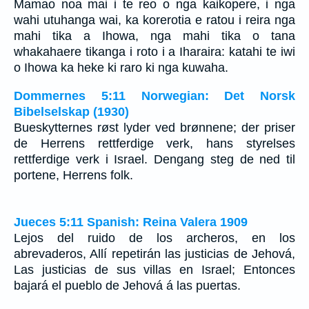
Mamao noa mai i te reo o nga kaikopere, i nga
wahi utuhanga wai, ka korerotia e ratou i reira nga
mahi tika a Ihowa, nga mahi tika o tana
whakahaere tikanga i roto i a Iharaira: katahi te iwi
o Ihowa ka heke ki raro ki nga kuwaha.
Dommernes 5:11 Norwegian: Det Norsk
Bibelselskap (1930)
Bueskytternes røst lyder ved brønnene; der priser
de Herrens rettferdige verk, hans styrelses
rettferdige verk i Israel. Dengang steg de ned til
portene, Herrens folk.
Jueces 5:11 Spanish: Reina Valera 1909
Lejos del ruido de los archeros, en los
abrevaderos, Allí repetirán las justicias de Jehová,
Las justicias de sus villas en Israel; Entonces
bajará el pueblo de Jehová á las puertas.