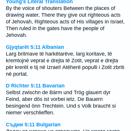
Young's Literal Translation
By the voice of shouters Between the places of
drawing water, There they give out righteous acts
of Jehovah, Righteous acts of His villages in Israel,
Then ruled in the gates have the people of
Jehovah.
Gjyqtarët 5:11 Albanian
Larg britmave të harkëtarëve, larg koritave, të
kremtojnë veprat e drejta të Zotit, veprat e drejta
për krerët e tij në Izrael! Atëherë populli i Zotit zbriti
në portat.
D Richter 5:11 Bavarian
Selbst zwischn de Bärm und Trög glauert dyr
Feind, aber dös ist vorbei ietz. De Bauern
besingend önn Trechtein. Und s Volk braucht si
niemer verschlieffen.
Съдии 5:11 Bulgarian