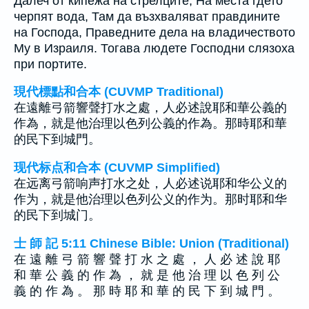
Далеч от кипежа на стрелците, На места гдето
черпят вода, Там да възхваляват правдините
на Господа, Праведните дела на владичеството
Му в Израиля. Тогава людете Господни слязоха
при портите.
現代標點和合本 (CUVMP Traditional)
在遠離弓箭響聲打水之處，人必述說耶和華公義的
作為，就是他治理以色列公義的作為。那時耶和華
的民下到城門。
现代标点和合本 (CUVMP Simplified)
在远离弓箭响声打水之处，人必述说耶和华公义的
作为，就是他治理以色列公义的作为。那时耶和华
的民下到城门。
士 師 記 5:11 Chinese Bible: Union (Traditional)
在 遠 離 弓 箭 響 聲 打 水 之 處 ， 人 必 述 說 耶
和 華 公 義 的 作 為 ， 就 是 他 治 理 以 色 列 公
義 的 作 為 。 那 時 耶 和 華 的 民 下 到 城 門 。