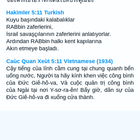
Hakimler 5:11 Turkish
Kuyu başındaki kalabalıklar
RABbin zaferlerini,
İsrail savaşçılarının zaferlerini anlatıyorlar.
Ardından RABbin halkı kent kapılarına
Akın etmeye başladı.
Caùc Quan Xeùt 5:11 Vietnamese (1934)
Cậy tiếng của lính cầm cung tại chung quanh bến
uống nước, Người ta hãy kính khen việc công bình
của Ðức Giê-hô-va, Và cuộc quản trị công bình
của Ngài tại nơi Y-sơ-ra-ên! Bấy giờ, dân sự của
Ðức Giê-hô-va đi xuống cửa thành.