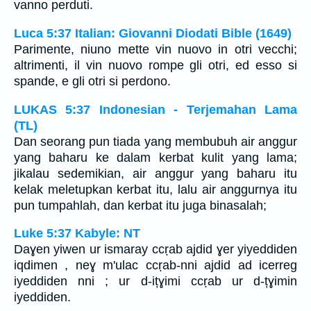
vanno perduti.
Luca 5:37 Italian: Giovanni Diodati Bible (1649)
Parimente, niuno mette vin nuovo in otri vecchi;
altrimenti, il vin nuovo rompe gli otri, ed esso si
spande, e gli otri si perdono.
LUKAS 5:37 Indonesian - Terjemahan Lama
(TL)
Dan seorang pun tiada yang membubuh air anggur
yang baharu ke dalam kerbat kulit yang lama;
jikalau sedemikian, air anggur yang baharu itu
kelak meletupkan kerbat itu, lalu air anggurnya itu
pun tumpahlah, dan kerbat itu juga binasalah;
Luke 5:37 Kabyle: NT
Daɣen yiwen ur ismaray ccṛab ajdid ɣer yiyeddiden
iqdimen , neɣ m'ulac ccṛab-nni ajdid ad icerreg
iyeddiden nni ; ur d-ițɣimi ccṛab ur d-țɣimin
iyeddiden.