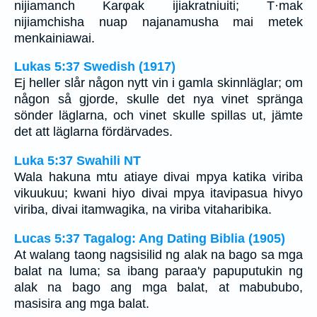
nijiamanch Karφak ijiakratniuiti; T·mak
nijiamchisha nuap najanamusha mai metek
menkainiawai.
Lukas 5:37 Swedish (1917)
Ej heller slår någon nytt vin i gamla skinnläglar; om
någon så gjorde, skulle det nya vinet spränga
sönder läglarna, och vinet skulle spillas ut, jämte
det att läglarna fördärvades.
Luka 5:37 Swahili NT
Wala hakuna mtu atiaye divai mpya katika viriba
vikuukuu; kwani hiyo divai mpya itavipasua hivyo
viriba, divai itamwagika, na viriba vitaharibika.
Lucas 5:37 Tagalog: Ang Dating Biblia (1905)
At walang taong nagsisilid ng alak na bago sa mga
balat na luma; sa ibang paraa'y papuputukin ng
alak na bago ang mga balat, at mabububo,
masisira ang mga balat.