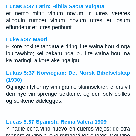
Lucas 5:37 Latin: Biblia Sacra Vulgata
et nemo mittit vinum novum in utres veteres
alioquin rumpet vinum novum utres et ipsum
effundetur et utres peribunt
Luke 5:37 Maori
E kore hoki te tangata e riringi i te waina hou ki nga
ipu tawhito; kei pakaru nga ipu i te waina hou, na
ka maringi, a kore ake nga ipu.
Lukas 5:37 Norwegian: Det Norsk Bibelselskap
(1930)
Og ingen fyller ny vin i gamle skinnsekker; ellers vil
den nye vin sprenge sekkene, og den selv spilles
og sekkene ødelegges;
Lucas 5:37 Spanish: Reina Valera 1909
Y nadie echa vino nuevo en cueros viejos; de otra
manera el vino nuevo romperá los cueros, y el vino