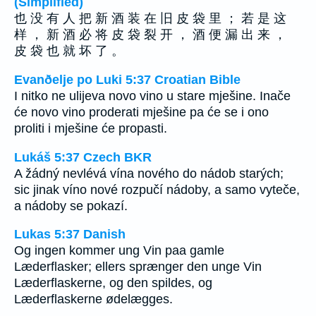
(Simplified)
也 没 有 人 把 新 酒 装 在 旧 皮 袋 里 ； 若 是 这
样 ， 新 酒 必 将 皮 袋 裂 开 ， 酒 便 漏 出 来 ，
皮 袋 也 就 坏 了 。
Evanðelje po Luki 5:37 Croatian Bible
I nitko ne ulijeva novo vino u stare mješine. Inače
će novo vino proderati mješine pa će se i ono
proliti i mješine će propasti.
Lukáš 5:37 Czech BKR
A žádný nevlévá vína nového do nádob starých;
sic jinak víno nové rozpučí nádoby, a samo vyteče,
a nádoby se pokazí.
Lukas 5:37 Danish
Og ingen kommer ung Vin paa gamle
Læderflasker; ellers sprænger den unge Vin
Læderflaskerne, og den spildes, og
Læderflaskerne ødelægges.