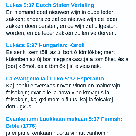
Lukas 5:37 Dutch Staten Vertaling
En niemand doet nieuwen wijn in oude leder
zakken; anders zo zal de nieuwe wijn de leder
zakken doen bersten, en de wijn zal uitgestort
worden, en de leder zakken zullen verderven.
Lukács 5:37 Hungarian: Karoli
És senki sem tölti az új bort ó tömlõkbe; mert
különben az új bor megszakasztja a tömlõket, és a
[bor] kiömöl, és a tömlõk [is] elvesznek.
La evangelio laŭ Luko 5:37 Esperanto
Kaj neniu enversxas novan vinon en malnovajn
felsakojn; cxar alie la nova vino krevigus la
felsakojn, kaj gxi mem elfluus, kaj la felsakoj
detruigxus.
Evankeliumi Luukkaan mukaan 5:37 Finnish:
Bible (1776)
ja ei pane kenkään nuorta viinaa vanhoihin