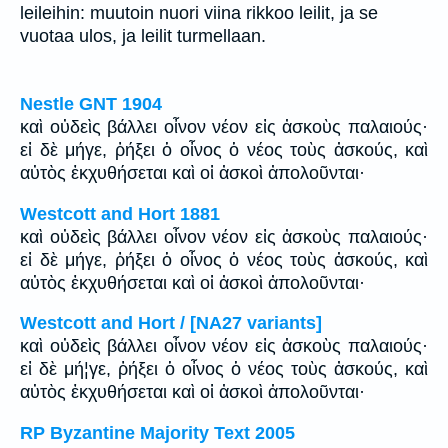
leileihin: muutoin nuori viina rikkoo leilit, ja se
vuotaa ulos, ja leilit turmellaan.
Nestle GNT 1904
καὶ οὐδεὶς βάλλει οἶνον νέον εἰς ἀσκοὺς παλαιούς·
εἰ δὲ μήγε, ῥήξει ὁ οἶνος ὁ νέος τοὺς ἀσκούς, καὶ
αὐτὸς ἐκχυθήσεται καὶ οἱ ἀσκοὶ ἀπολοῦνται·
Westcott and Hort 1881
καὶ οὐδεὶς βάλλει οἶνον νέον εἰς ἀσκοὺς παλαιούς·
εἰ δὲ μήγε, ῥήξει ὁ οἶνος ὁ νέος τοὺς ἀσκούς, καὶ
αὐτὸς ἐκχυθήσεται καὶ οἱ ἀσκοὶ ἀπολοῦνται·
Westcott and Hort / [NA27 variants]
καὶ οὐδεὶς βάλλει οἶνον νέον εἰς ἀσκοὺς παλαιούς·
εἰ δὲ μή¦γε, ῥήξει ὁ οἶνος ὁ νέος τοὺς ἀσκούς, καὶ
αὐτὸς ἐκχυθήσεται καὶ οἱ ἀσκοὶ ἀπολοῦνται·
RP Byzantine Majority Text 2005