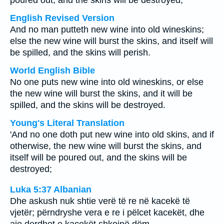
poured out, and the skins will be destroyed;
English Revised Version
And no man putteth new wine into old wineskins;
else the new wine will burst the skins, and itself will
be spilled, and the skins will perish.
World English Bible
No one puts new wine into old wineskins, or else
the new wine will burst the skins, and it will be
spilled, and the skins will be destroyed.
Young's Literal Translation
'And no one doth put new wine into old skins, and if
otherwise, the new wine will burst the skins, and
itself will be poured out, and the skins will be
destroyed;
Luka 5:37 Albanian
Dhe askush nuk shtie verë të re në kacekë të
vjetër; përndryshe vera e re i pëlcet kacekët, dhe
ajo derdhet e kacekët shkojnë dëm.