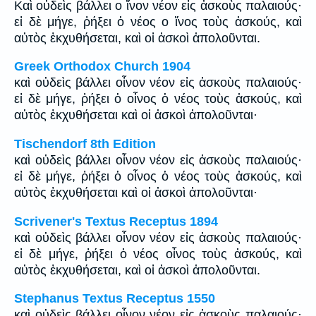
Καὶ οὐδεὶς βάλλει ο ἴνον νέον εἰς ἀσκοὺς παλαιούς·
εἰ δὲ μήγε, ῥήξει ὁ νέος ο ἴνος τοὺς ἀσκούς, καὶ
αὐτὸς ἐκχυθήσεται, καὶ οἱ ἀσκοὶ ἀπολοῦνται.
Greek Orthodox Church 1904
καὶ οὐδεὶς βάλλει οἶνον νέον εἰς ἀσκοὺς παλαιούς·
εἰ δὲ μήγε, ῥήξει ὁ οἶνος ὁ νέος τοὺς ἀσκούς, καὶ
αὐτὸς ἐκχυθήσεται καὶ οἱ ἀσκοὶ ἀπολοῦνται·
Tischendorf 8th Edition
καὶ οὐδεὶς βάλλει οἶνον νέον εἰς ἀσκοὺς παλαιούς·
εἰ δὲ μήγε, ῥήξει ὁ οἶνος ὁ νέος τοὺς ἀσκούς, καὶ
αὐτὸς ἐκχυθήσεται καὶ οἱ ἀσκοὶ ἀπολοῦνται·
Scrivener's Textus Receptus 1894
καὶ οὐδεὶς βάλλει οἶνον νέον εἰς ἀσκοὺς παλαιούς·
εἰ δὲ μήγε, ῥήξει ὁ νέος οἶνος τοὺς ἀσκούς, καὶ
αὐτὸς ἐκχυθήσεται, καὶ οἱ ἀσκοὶ ἀπολοῦνται.
Stephanus Textus Receptus 1550
καὶ οὐδεὶς βάλλει οἶνον νέον εἰς ἀσκοὺς παλαιούς·