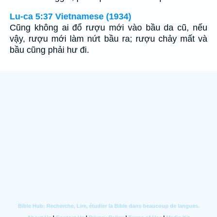
Lu-ca 5:37 Vietnamese (1934)
Cũng không ai đổ rượu mới vào bầu da cũ, nếu
vậy, rượu mới làm nứt bầu ra; rượu chảy mất và
bầu cũng phải hư đi.