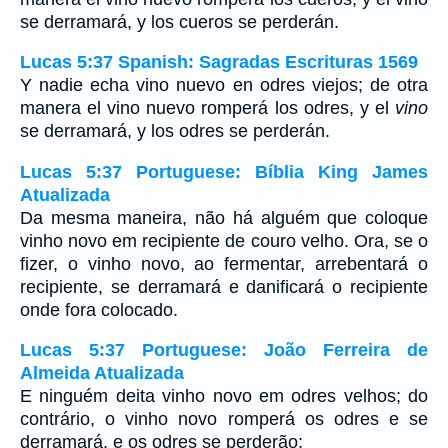
se derramará, y los cueros se perderán.
Lucas 5:37 Spanish: Sagradas Escrituras 1569
Y nadie echa vino nuevo en odres viejos; de otra
manera el vino nuevo romperá los odres, y el
vino
se derramará, y los odres se perderán.
Lucas 5:37 Portuguese: Bíblia King James
Atualizada
Da mesma maneira, não há alguém que coloque
vinho novo em recipiente de couro velho. Ora, se o
fizer, o vinho novo, ao fermentar, arrebentará o
recipiente, se derramará e danificará o recipiente
onde fora colocado.
Lucas 5:37 Portuguese: João Ferreira de
Almeida Atualizada
E ninguém deita vinho novo em odres velhos; do
contrário, o vinho novo romperá os odres e se
derramará, e os odres se perderão;