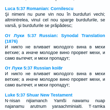
Luca 5:37 Romanian: Cornilescu
Şi nimeni nu pune vin nou în burdufuri vechi;
altmintrelea, vinul cel nou sparge burdufurile, se
varsă, şi burdufurile se prăpădesc;
От Луки 5:37 Russian: Synodal Translation
(1876)
И никто не вливает молодого вина в мехи
ветхие; а иначе молодое вино прорвет мехи, и
само вытечет, и мехи пропадут;
От Луки 5:37 Russian koi8r
И никто не вливает молодого вина в мехи
ветхие; а иначе молодое вино прорвет мехи, и
само вытечет, и мехи пропадут;
Luke 5:37 Shuar New Testament
N·nisan nijiamanch Yamßi nawamu nuap
najanamu arutnum yaraachminiaiti. T·ramka