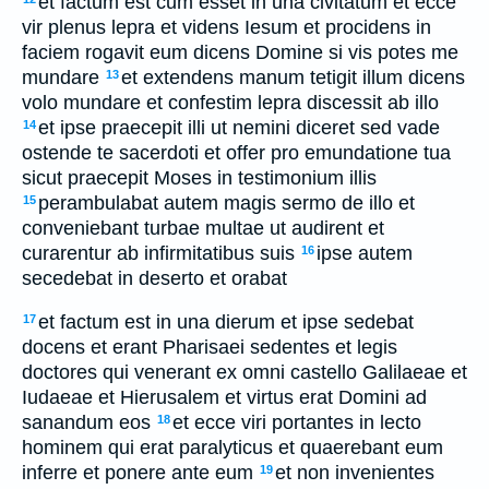
et factum est cum esset in una civitatum et ecce
vir plenus lepra et videns Iesum et procidens in
faciem rogavit eum dicens Domine si vis potes me
mundare
et extendens manum tetigit illum dicens
13
volo mundare et confestim lepra discessit ab illo
et ipse praecepit illi ut nemini diceret sed vade
14
ostende te sacerdoti et offer pro emundatione tua
sicut praecepit Moses in testimonium illis
perambulabat autem magis sermo de illo et
15
conveniebant turbae multae ut audirent et
curarentur ab infirmitatibus suis
ipse autem
16
secedebat in deserto et orabat
et factum est in una dierum et ipse sedebat
17
docens et erant Pharisaei sedentes et legis
doctores qui venerant ex omni castello Galilaeae et
Iudaeae et Hierusalem et virtus erat Domini ad
sanandum eos
et ecce viri portantes in lecto
18
hominem qui erat paralyticus et quaerebant eum
inferre et ponere ante eum
et non invenientes
19