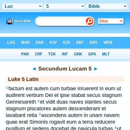
Bible
>
Latin
> Secundum Lucam 5
◄
Secundum Lucam 5
►
Luke 5 Latin
factum est autem cum turbae inruerent in eum ut
1
audirent verbum Dei et ipse stabat secus stagnum
Gennesareth
et vidit duas naves stantes secus
2
stagnum piscatores autem descenderant et
lavabant retia
ascendens autem in unam navem
3
quae erat Simonis rogavit eum a terra reducere
pusillum et sedens docebat de navicula turbas
ut
4