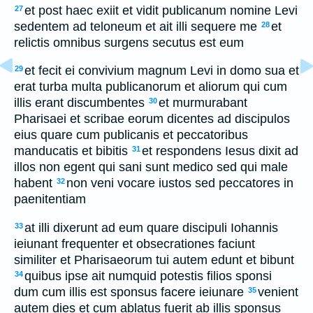
et post haec exiit et vidit publicanum nomine Levi
27
sedentem ad teloneum et ait illi sequere me
et
28
relictis omnibus surgens secutus est eum
et fecit ei convivium magnum Levi in domo sua et
29
erat turba multa publicanorum et aliorum qui cum
illis erant discumbentes
et murmurabant
30
Pharisaei et scribae eorum dicentes ad discipulos
eius quare cum publicanis et peccatoribus
manducatis et bibitis
et respondens Iesus dixit ad
31
illos non egent qui sani sunt medico sed qui male
habent
non veni vocare iustos sed peccatores in
32
paenitentiam
at illi dixerunt ad eum quare discipuli Iohannis
33
ieiunant frequenter et obsecrationes faciunt
similiter et Pharisaeorum tui autem edunt et bibunt
quibus ipse ait numquid potestis filios sponsi
34
dum cum illis est sponsus facere ieiunare
venient
35
autem dies et cum ablatus fuerit ab illis sponsus