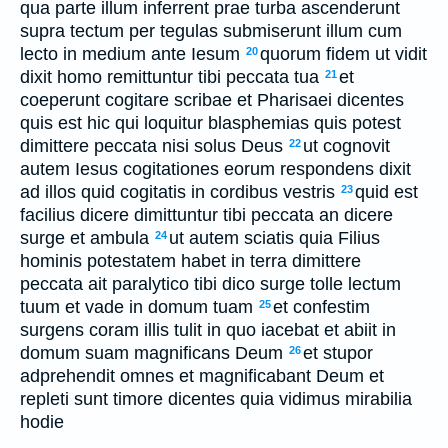
qua parte illum inferrent prae turba ascenderunt
supra tectum per tegulas submiserunt illum cum
lecto in medium ante Iesum
quorum fidem ut vidit
20
dixit homo remittuntur tibi peccata tua
et
21
coeperunt cogitare scribae et Pharisaei dicentes
quis est hic qui loquitur blasphemias quis potest
dimittere peccata nisi solus Deus
ut cognovit
22
autem Iesus cogitationes eorum respondens dixit
ad illos quid cogitatis in cordibus vestris
quid est
23
facilius dicere dimittuntur tibi peccata an dicere
surge et ambula
ut autem sciatis quia Filius
24
hominis potestatem habet in terra dimittere
peccata ait paralytico tibi dico surge tolle lectum
tuum et vade in domum tuam
et confestim
25
surgens coram illis tulit in quo iacebat et abiit in
domum suam magnificans Deum
et stupor
26
adprehendit omnes et magnificabant Deum et
repleti sunt timore dicentes quia vidimus mirabilia
hodie