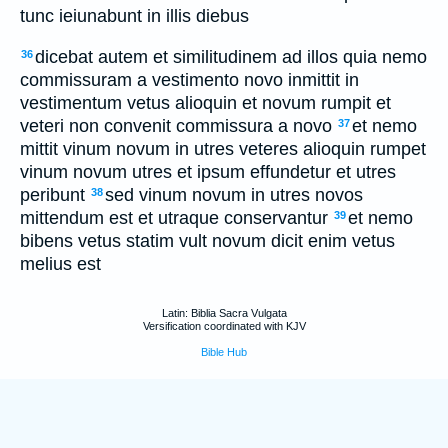
tunc ieiunabunt in illis diebus
dicebat autem et similitudinem ad illos quia nemo
36
commissuram a vestimento novo inmittit in
vestimentum vetus alioquin et novum rumpit et
veteri non convenit commissura a novo
et nemo
37
mittit vinum novum in utres veteres alioquin rumpet
vinum novum utres et ipsum effundetur et utres
peribunt
sed vinum novum in utres novos
38
mittendum est et utraque conservantur
et nemo
39
bibens vetus statim vult novum dicit enim vetus
melius est
Latin: Biblia Sacra Vulgata
Versification coordinated with KJV
Bible Hub