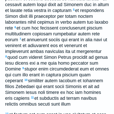
cessavit autem loqui dixit ad Simonem duc in altum
et laxate retia vestra in capturam
et respondens
5
Simon dixit illi praeceptor per totam noctem
laborantes nihil cepimus in verbo autem tuo laxabo
rete
et cum hoc fecissent concluserunt piscium
6
multitudinem copiosam rumpebatur autem rete
eorum
et annuerunt sociis qui erant in alia navi ut
7
venirent et adiuvarent eos et venerunt et
impleverunt ambas naviculas ita ut mergerentur
quod cum videret Simon Petrus procidit ad genua
8
Iesu dicens exi a me quia homo peccator sum
Domine
stupor enim circumdederat eum et omnes
9
qui cum illo erant in captura piscium quam
ceperant
similiter autem Iacobum et Iohannem
10
filios Zebedaei qui erant socii Simonis et ait ad
Simonem Iesus noli timere ex hoc iam homines
eris capiens
et subductis ad terram navibus
11
relictis omnibus secuti sunt illum
12