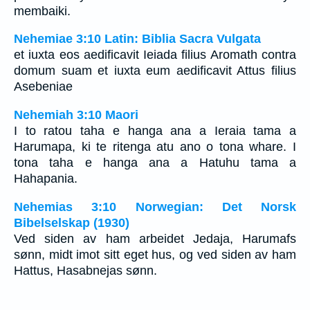
membaiki.
Nehemiae 3:10 Latin: Biblia Sacra Vulgata
et iuxta eos aedificavit Ieiada filius Aromath contra
domum suam et iuxta eum aedificavit Attus filius
Asebeniae
Nehemiah 3:10 Maori
I to ratou taha e hanga ana a Ieraia tama a
Harumapa, ki te ritenga atu ano o tona whare. I
tona taha e hanga ana a Hatuhu tama a
Hahapania.
Nehemias 3:10 Norwegian: Det Norsk
Bibelselskap (1930)
Ved siden av ham arbeidet Jedaja, Harumafs
sønn, midt imot sitt eget hus, og ved siden av ham
Hattus, Hasabnejas sønn.