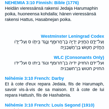
NEHEMIA 3:10 Finnish: Bible (1776)
Heidän vieressänsä rakensi Jedaja Harumaphin
poika, huoneensa kohdalla; hänen vieressänsä
rakensi Hattus, Hasabnejan poika.
Westminster Leningrad Codex
וְעַל־יָדָ֧ם הֶחֱזִ֛יק יְדָיָ֥ה בֶן־חֲרוּמַ֖ף וְנֶ֣גֶד בֵּיתֹ֑ו ס וְעַל־יָדֹ֣ו
הֶחֱזִ֔יק חַטּ֖וּשׁ בֶּן־חֲשַׁבְנְיָֽה׃
WLC (Consonants Only)
ועל־ידם החזיק ידיה בן־חרומף ונגד ביתו ס ועל־ידו
החזיק חטוש בן־חשבניה׃
Néhémie 3:10 French: Darby
Et à cote d'eux repara Jedaia, fils de Harumaph,
savoir vis-à-vis de sa maison. Et à cote de lui
repara Hattush, fils de Hashabnia.
Néhémie 3:10 French: Louis Segond (1910)