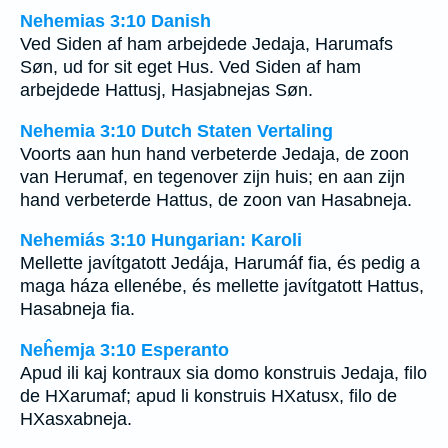
Nehemias 3:10 Danish
Ved Siden af ham arbejdede Jedaja, Harumafs
Søn, ud for sit eget Hus. Ved Siden af ham
arbejdede Hattusj, Hasjabnejas Søn.
Nehemia 3:10 Dutch Staten Vertaling
Voorts aan hun hand verbeterde Jedaja, de zoon
van Herumaf, en tegenover zijn huis; en aan zijn
hand verbeterde Hattus, de zoon van Hasabneja.
Nehemiás 3:10 Hungarian: Karoli
Mellette javítgatott Jedája, Harumáf fia, és pedig a
maga háza ellenébe, és mellette javítgatott Hattus,
Hasabneja fia.
Neĥemja 3:10 Esperanto
Apud ili kaj kontraux sia domo konstruis Jedaja, filo
de HXarumaf; apud li konstruis HXatusx, filo de
HXasxabneja.