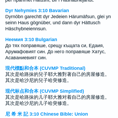
Dyr Nehymies 3:10 Bavarian
Dyrnöbn garechtt dyr Jedeien Härumäfsun, glei yn
seinn Haus gögnüber, und dann dyr Hättusch
Häschybneiennsun.
Неемия 3:10 Bulgarian
До тях поправяше, срещу къщата си, Едаия,
Арумафовият син. До него поправяше Хатус,
Асаваниевият син.
現代標點和合本 (CUVMP Traditional)
其次是哈路抹的兒子耶大雅對著自己的房屋修造。
其次是哈沙尼的兒子哈突修造。
现代标点和合本 (CUVMP Simplified)
其次是哈路抹的儿子耶大雅对着自己的房屋修造。
其次是哈沙尼的儿子哈突修造。
尼 希 米 記 3:10 Chinese Bible: Union