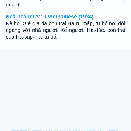
onardı.
Neâ-heâ-mi 3:10 Vietnamese (1934)
Kế họ, Giê-gia-đa con trai Ha-ru-máp, tu bổ nơi đối
ngang với nhà người. Kế người, Hát-túc, con trai
của Ha-sáp-nia, tu bổ.