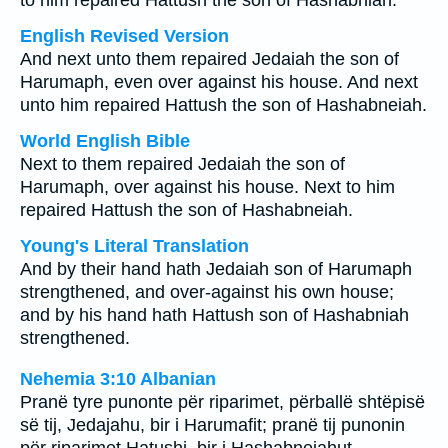
to him repaired Hattush the son of Hashabniah.
English Revised Version
And next unto them repaired Jedaiah the son of
Harumaph, even over against his house. And next
unto him repaired Hattush the son of Hashabneiah.
World English Bible
Next to them repaired Jedaiah the son of
Harumaph, over against his house. Next to him
repaired Hattush the son of Hashabneiah.
Young's Literal Translation
And by their hand hath Jedaiah son of Harumaph
strengthened, and over-against his own house;
and by his hand hath Hattush son of Hashabniah
strengthened.
Nehemia 3:10 Albanian
Pranë tyre punonte për riparimet, përballë shtëpisë
së tij, Jedajahu, bir i Harumafit; pranë tij punonin
për riparimet Hatushi, bir i Hashabnejahut.