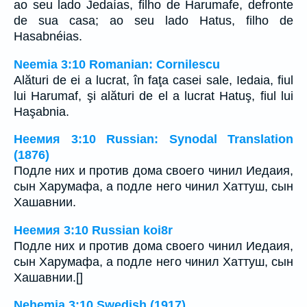
ao seu lado Jedaías, filho de Harumafe, defronte
de sua casa; ao seu lado Hatus, filho de
Hasabnéias.
Neemia 3:10 Romanian: Cornilescu
Alături de ei a lucrat, în faţa casei sale, Iedaia, fiul
lui Harumaf, şi alături de el a lucrat Hatuş, fiul lui
Haşabnia.
Неемия 3:10 Russian: Synodal Translation
(1876)
Подле них и против дома своего чинил Иедаия,
сын Харумафа, а подле него чинил Хаттуш, сын
Хашавнии.
Неемия 3:10 Russian koi8r
Подле них и против дома своего чинил Иедаия,
сын Харумафа, а подле него чинил Хаттуш, сын
Хашавнии.[]
Nehemja 3:10 Swedish (1917)