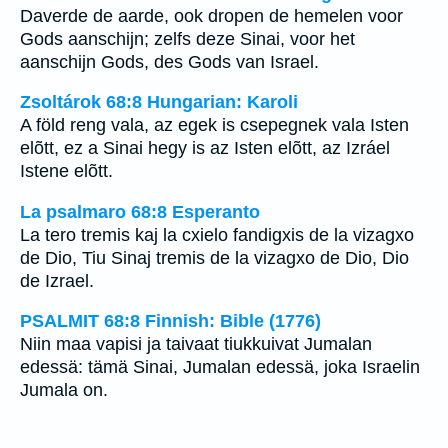
Daverde de aarde, ook dropen de hemelen voor
Gods aanschijn; zelfs deze Sinai, voor het
aanschijn Gods, des Gods van Israel.
Zsoltárok 68:8 Hungarian: Karoli
A föld reng vala, az egek is csepegnek vala Isten
elõtt, ez a Sinai hegy is az Isten elõtt, az Izráel
Istene elõtt.
La psalmaro 68:8 Esperanto
La tero tremis kaj la cxielo fandigxis de la vizagxo
de Dio, Tiu Sinaj tremis de la vizagxo de Dio, Dio
de Izrael.
PSALMIT 68:8 Finnish: Bible (1776)
Niin maa vapisi ja taivaat tiukkuivat Jumalan
edessä: tämä Sinai, Jumalan edessä, joka Israelin
Jumala on.