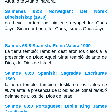
Atua, o te Atua o Iharaira.
Salmenes 68:8 Norwegian: Det Norsk
Bibelselskap (1930)
da bevet jorden, og himlene dryppet for Guds
åsyn, Sinai der borte, for Guds, Israels Guds åsyn.
Salmos 68:8 Spanish: Reina Valera 1909
La tierra tembló; También destilaron los cielos á la
presencia de Dios: Aquel Sinaí tembló delante de
Dios, del Dios de Israel.
Salmos 68:8 Spanish: Sagradas Escrituras
1569
la tierra tembló; también destilaron los cielos
su
lluvia
ante la presencia de Dios; aquel Sinaí
tembló
delante de Dios, del Dios de Israel.
Salmos 68:8 Portuguese: Bíblia King James