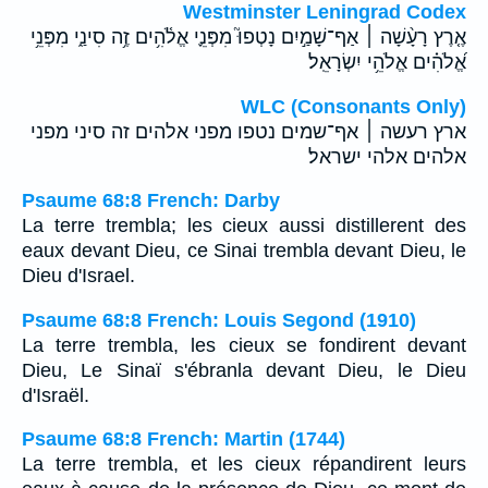
Westminster Leningrad Codex
אֶ֤רֶץ רָעָ֨שָׁה ׀ אַף־שָׁמַ֣יִם נָטְפוּ֮ מִפְּנֵ֪י אֱלֹ֫הִ֥ים זֶ֥ה סִינַ֑י מִפְּנֵ֥י
אֱ֝לֹהִ֗ים אֱלֹהֵ֥י יִשְׂרָאֵֽל׃
WLC (Consonants Only)
ארץ רעשה ׀ אף־שמים נטפו מפני אלהים זה סיני מפני
אלהים אלהי ישראל׃
Psaume 68:8 French: Darby
La terre trembla; les cieux aussi distillerent des
eaux devant Dieu, ce Sinai trembla devant Dieu, le
Dieu d'Israel.
Psaume 68:8 French: Louis Segond (1910)
La terre trembla, les cieux se fondirent devant
Dieu, Le Sinaï s'ébranla devant Dieu, le Dieu
d'Israël.
Psaume 68:8 French: Martin (1744)
La terre trembla, et les cieux répandirent leurs