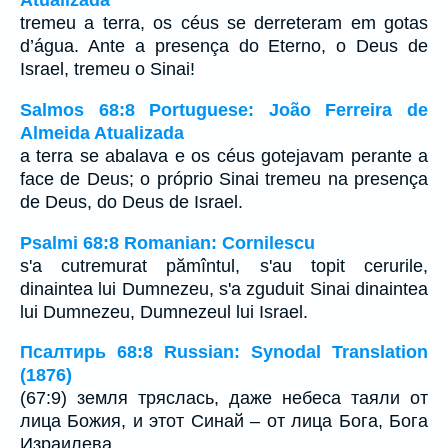
Atualizada
tremeu a terra, os céus se derreteram em gotas
d’água. Ante a presença do Eterno, o Deus de
Israel, tremeu o Sinai!
Salmos 68:8 Portuguese: João Ferreira de
Almeida Atualizada
a terra se abalava e os céus gotejavam perante a
face de Deus; o próprio Sinai tremeu na presença
de Deus, do Deus de Israel.
Psalmi 68:8 Romanian: Cornilescu
s'a cutremurat pămîntul, s'au topit cerurile,
dinaintea lui Dumnezeu, s'a zguduit Sinai dinaintea
lui Dumnezeu, Dumnezeul lui Israel.
Псалтирь 68:8 Russian: Synodal Translation
(1876)
(67:9) земля тряслась, даже небеса таяли от
лица Божия, и этот Синай – от лица Бога, Бога
Израилева.