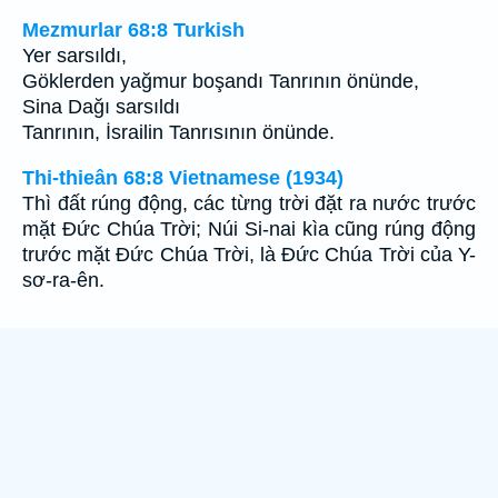
Mezmurlar 68:8 Turkish
Yer sarsıldı,
Göklerden yağmur boşandı Tanrının önünde,
Sina Dağı sarsıldı
Tanrının, İsrailin Tanrısının önünde.
Thi-thieân 68:8 Vietnamese (1934)
Thì đất rúng động, các từng trời đặt ra nước trước
mặt Ðức Chúa Trời; Núi Si-nai kìa cũng rúng động
trước mặt Ðức Chúa Trời, là Ðức Chúa Trời của Y-
sơ-ra-ên.