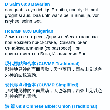
D Sälm 68:8 Bavarian
daa gaab s ayn richtigs Erdbibn, und dyr Himml
grögnt si aus. Daa untn war s bei n Sinei, ja, vor
Isryheel seinn Got.
Псалми 68:8 Bulgarian
Земята се потресе, Дори и небесата капнаха
при Божието присъствие, [Самата] оная
Синайска планина [се разтресе] При
присъствието на Бога, Израилевия Бог.
現代標點和合本 (CUVMP Traditional)
那時地見神的面而震動，天也落雨，西奈山見以色
列神的面也震動。
现代标点和合本 (CUVMP Simplified)
那时地见神的面而震动，天也落雨，西奈山见以色
列神的面也震动。
詩 篇 68:8 Chinese Bible: Union (Traditional)