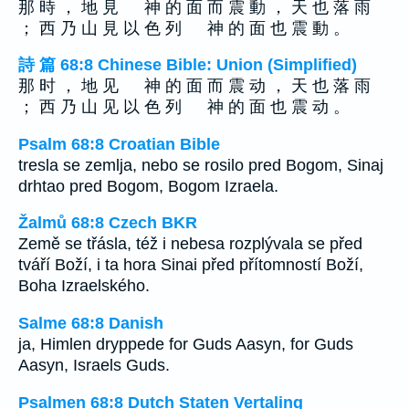
那 時 ， 地 見 神 的 面 而 震 動 ， 天 也 落 雨
； 西 乃 山 見 以 色 列 神 的 面 也 震 動 。
詩 篇 68:8 Chinese Bible: Union (Simplified)
那 时 ， 地 见 神 的 面 而 震 动 ， 天 也 落 雨
； 西 乃 山 见 以 色 列 神 的 面 也 震 动 。
Psalm 68:8 Croatian Bible
tresla se zemlja, nebo se rosilo pred Bogom, Sinaj
drhtao pred Bogom, Bogom Izraela.
Žalmů 68:8 Czech BKR
Země se třásla, též i nebesa rozplývala se před
tváří Boží, i ta hora Sinai před přítomností Boží,
Boha Izraelského.
Salme 68:8 Danish
ja, Himlen dryppede for Guds Aasyn, for Guds
Aasyn, Israels Guds.
Psalmen 68:8 Dutch Staten Vertaling