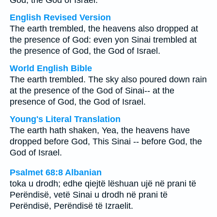
God, the God of Israel.
English Revised Version
The earth trembled, the heavens also dropped at
the presence of God: even yon Sinai trembled at
the presence of God, the God of Israel.
World English Bible
The earth trembled. The sky also poured down rain
at the presence of the God of Sinai-- at the
presence of God, the God of Israel.
Young's Literal Translation
The earth hath shaken, Yea, the heavens have
dropped before God, This Sinai -- before God, the
God of Israel.
Psalmet 68:8 Albanian
toka u drodh; edhe qiejtë lëshuan ujë në prani të
Perëndisë, vetë Sinai u drodh në prani të
Perëndisë, Perëndisë të Izraelit.