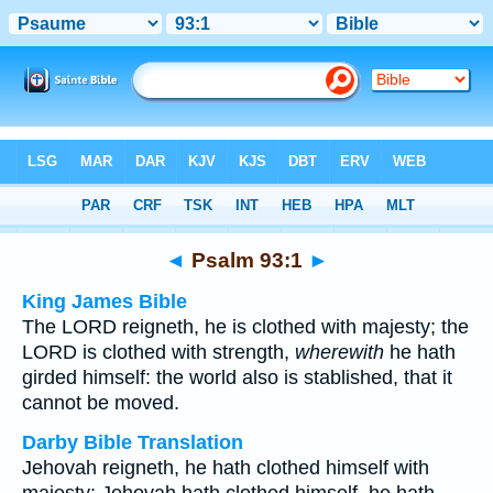
Bible
>
Multilingual
> Psalm 93:1
◄
Psalm 93:1
►
King James Bible
The LORD reigneth, he is clothed with majesty; the
LORD is clothed with strength,
wherewith
he hath
girded himself: the world also is stablished, that it
cannot be moved.
Darby Bible Translation
Jehovah reigneth, he hath clothed himself with