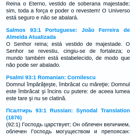
Reina o Eterno, vestido de soberana majestade;
sim, toda a força e poder o revestem! O Universo
está seguro e não se abalará.
Salmos 93:1 Portuguese: João Ferreira de
Almeida Atualizada
O Senhor reina; está vestido de majestade. O
Senhor se revestiu, cingiu-se de fortaleza; o
mundo também está estabelecido, de modo que
não pode ser abalado.
Psalmi 93:1 Romanian: Cornilescu
Domnul împărăţeşte, îmbrăcat cu măreţie; Domnul
este îmbrăcat şi încins cu putere: de aceea lumea
este tare şi nu se clatină.
Псалтирь 93:1 Russian: Synodal Translation
(1876)
(92:1) Господь царствует; Он облечен величием,
облечен Господь могуществом и препоясан: