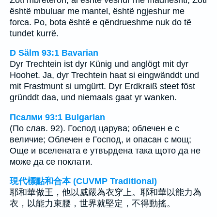
është mbuluar me mantel, është ngjeshur me
forca. Po, bota është e qëndrueshme nuk do të
tundet kurrë.
D Sälm 93:1 Bavarian
Dyr Trechtein ist dyr Künig und anglögt mit dyr
Hoohet. Ja, dyr Trechtein haat si eingwänddt und
mit Frastmunt si umgürtt. Dyr Erdkraiß steet föst
gründdt daa, und niemaals gaat yr wanken.
Псалми 93:1 Bulgarian
(По слав. 92). Господ царува; облечен е с
величие; Облечен е Господ, и опасан с мощ;
Още и вселената е утвърдена така щото да не
може да се поклати.
現代標點和合本 (CUVMP Traditional)
耶和華做王，他以威嚴為衣穿上。耶和華以能力為
衣，以能力束腰，世界就堅定，不得動搖。