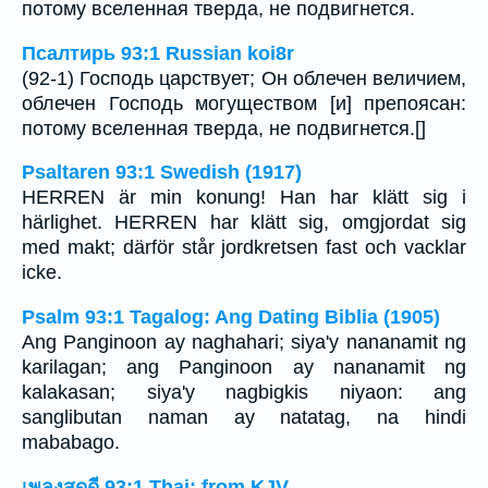
потому вселенная тверда, не подвигнется.
Псалтирь 93:1 Russian koi8r
(92-1) Господь царствует; Он облечен величием,
облечен Господь могуществом [и] препоясан:
потому вселенная тверда, не подвигнется.[]
Psaltaren 93:1 Swedish (1917)
HERREN är min konung! Han har klätt sig i
härlighet. HERREN har klätt sig, omgjordat sig
med makt; därför står jordkretsen fast och vacklar
icke.
Psalm 93:1 Tagalog: Ang Dating Biblia (1905)
Ang Panginoon ay naghahari; siya'y nananamit ng
karilagan; ang Panginoon ay nananamit ng
kalakasan; siya'y nagbigkis niyaon: ang
sanglibutan naman ay natatag, na hindi
mababago.
เพลงสดุดี 93:1 Thai: from KJV