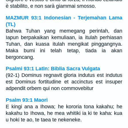
è stabilito, e non sarà giammai smosso.
MAZMUR 93:1 Indonesian - Terjemahan Lama
(TL)
Bahwa Tuhan yang memegang perintah, dan
Iapun berpakaikan kemuliaan, ia itulah perhiasan
Tuhan, dan kuasa itulah mengikat pinggangnya.
Maka bumi ini telah tetap, tiada ia akan
bergoncang.
Psalmi 93:1 Latin: Biblia Sacra Vulgata
(92-1) Dominus regnavit gloria indutus est indutus
est Dominus fortitudine et accinctus est insuper
adpendit orbem qui non commovebitur
Psalm 93:1 Maori
E kingi ana a Ihowa; he kororia tona kakahu; he
kakahu to Ihowa, he mea whitiki ia ki te kaha: kua
u hoki te ao, te taea te nekeneke.