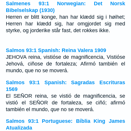
Salmenes 93:1 Norwegian: Det Norsk
Bibelselskap (1930)
Herren er blitt konge, han har klædd sig i høihet;
Herren har klædd sig, har omgjordet sig med
styrke, og jorderike står fast, det rokkes ikke.
Salmos 93:1 Spanish: Reina Valera 1909
JEHOVA reina, vistióse de magnificencia, Vistióse
Jehová, ciñose de fortaleza; Afirmó también el
mundo, que no se moverá.
Salmos 93:1 Spanish: Sagradas Escrituras
1569
El SEÑOR reina, se vistió de magnificencia, se
vistió el SEÑOR de fortaleza, se ciñó; afirmó
también el mundo,
que
no se moverá.
Salmos 93:1 Portuguese: Bíblia King James
Atualizada