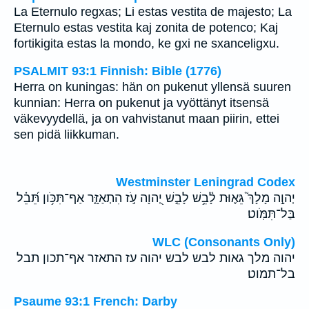
La Eternulo regxas; Li estas vestita de majesto; La
Eternulo estas vestita kaj zonita de potenco; Kaj
fortikigita estas la mondo, ke gxi ne sxanceligxu.
PSALMIT 93:1 Finnish: Bible (1776)
Herra on kuningas: hän on pukenut yllensä suuren
kunnian: Herra on pukenut ja vyöttänyt itsensä
väkevyydellä, ja on vahvistanut maan piirin, ettei
sen pidä liikkuman.
Westminster Leningrad Codex
יְהוָ֣ה מָלָךְ֮ גֵּא֪וּת לָ֫בֵ֥שׁ לָבֵ֣שׁ יְ֭הוָה עֹ֣ז הִתְאַזָּ֑ר אַף־תִּכֹּ֥ון תֵּ֝בֵ֗ל
בַּל־תִּמֹּֽוט׃
WLC (Consonants Only)
יהוה מלך גאות לבש לבש יהוה עז התאזר אף־תכון תבל
בל־תמוט׃
Psaume 93:1 French: Darby