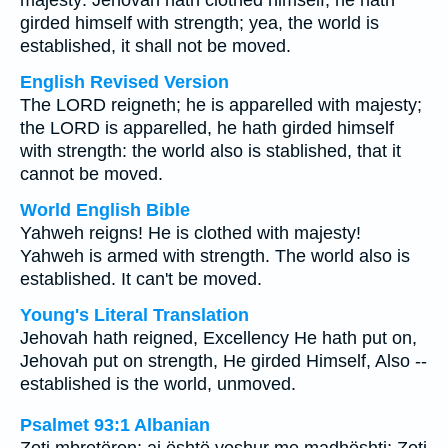
majesty: Jehovah hath clothed himself, he hath
girded himself with strength; yea, the world is
established, it shall not be moved.
English Revised Version
The LORD reigneth; he is apparelled with majesty;
the LORD is apparelled, he hath girded himself
with strength: the world also is stablished, that it
cannot be moved.
World English Bible
Yahweh reigns! He is clothed with majesty!
Yahweh is armed with strength. The world also is
established. It can't be moved.
Young's Literal Translation
Jehovah hath reigned, Excellency He hath put on,
Jehovah put on strength, He girded Himself, Also --
established is the world, unmoved.
Psalmet 93:1 Albanian
Zoti mbretëron; ai është veshur me madhështi; Zoti