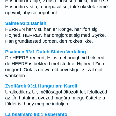
Hospodin kraluje, v důstojnost se oblékl, oblékl se
Hospodin v sílu, a přepásal se; také okršlek země
upevnil, aby se nepohnul.
Salme 93:1 Danish
HERREN har vist, han er Konge, har iført sig
Højhed, HERREN har omgjordet sig med Styrke.
Han grundfæsted Jorden, den rokkes ikke.
Psalmen 93:1 Dutch Staten Vertaling
De HEERE regeert, Hij is met hoogheid bekleed;
de HEERE is bekleed met sterkte, Hij heeft Zich
omgord. Ook is de wereld bevestigd, zij zal niet
wankelen.
Zsoltárok 93:1 Hungarian: Karoli
Uralkodik az Úr, méltóságot öltözött fel; felöltözött
az Úr: hatalmat övezett magára; megerõsítette a
földet is, hogy meg ne induljon.
La psalmaro 93:1 Esperanto