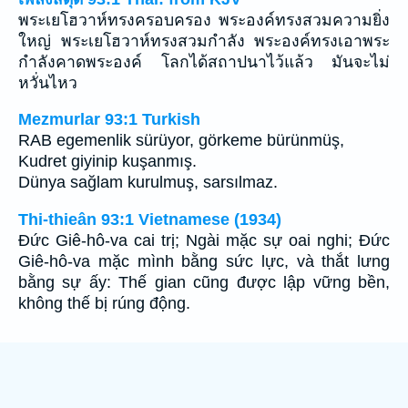
พระเยโฮวาห์ทรงครอบครอง พระองค์ทรงสวมความยิ่ง
ใหญ่ พระเยโฮวาห์ทรงสวมกำลัง พระองค์ทรงเอาพระ
กำลังคาดพระองค์ โลกได้สถาปนาไว้แล้ว มันจะไม่
หวั่นไหว
Mezmurlar 93:1 Turkish
RAB egemenlik sürüyor, görkeme bürünmüş,
Kudret giyinip kuşanmış.
Dünya sağlam kurulmuş, sarsılmaz.
Thi-thieân 93:1 Vietnamese (1934)
Ðức Giê-hô-va cai trị; Ngài mặc sự oai nghi; Ðức
Giê-hô-va mặc mình bằng sức lực, và thắt lưng
bằng sự ấy: Thế gian cũng được lập vững bền,
không thế bị rúng động.