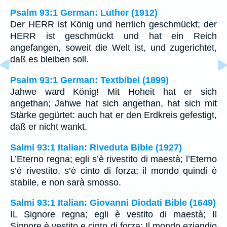
Psalm 93:1 German: Luther (1912)
Der HERR ist König und herrlich geschmückt; der
HERR ist geschmückt und hat ein Reich
angefangen, soweit die Welt ist, und zugerichtet,
daß es bleiben soll.
Psalm 93:1 German: Textbibel (1899)
Jahwe ward König! Mit Hoheit hat er sich
angethan; Jahwe hat sich angethan, hat sich mit
Stärke gegürtet: auch hat er den Erdkreis gefestigt,
daß er nicht wankt.
Salmi 93:1 Italian: Riveduta Bible (1927)
L’Eterno regna; egli s’è rivestito di maestà; l’Eterno
s’è rivestito, s’è cinto di forza; il mondo quindi è
stabile, e non sarà smosso.
Salmi 93:1 Italian: Giovanni Diodati Bible (1649)
IL Signore regna; egli è vestito di maestà; Il
Signore è vestito e cinto di forza; Il mondo eziandio