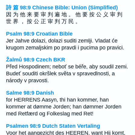
詩 篇 98:9 Chinese Bible: Union (Simplified)
因 为 他 来 要 审 判 遍 地 。 他 要 按 公 义 审 判
世 界 ， 按 公 正 审 判 万 民 。
Psalm 98:9 Croatian Bible
Jer Jahve dolazi, dolazi suditi zemlji. Vladat će
krugom zemaljskim po pravdi i pucima po pravici.
Žalmů 98:9 Czech BKR
Před Hospodinem; neboť se béře, aby soudil zemi.
Budeť souditi okršlek světa v spravedlnosti, a
národy v pravosti.
Salme 98:9 Danish
for HERRENS Aasyn, thi han kommer, han
kommer at dømme Jorden; han dømmer Jorden
med Retfærd og Folkeslag med Ret!
Psalmen 98:9 Dutch Staten Vertaling
Voor het aangezicht des HEEREN, want Hij komt,