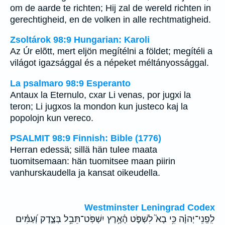
om de aarde te richten; Hij zal de wereld richten in
gerechtigheid, en de volken in alle rechtmatigheid.
Zsoltárok 98:9 Hungarian: Karoli
Az Úr elõtt, mert eljön megítélni a földet; megítéli a
világot igazsággal és a népeket méltányossággal.
La psalmaro 98:9 Esperanto
Antaux la Eternulo, cxar Li venas, por jugxi la
teron; Li jugxos la mondon kun justeco kaj la
popolojn kun vereco.
PSALMIT 98:9 Finnish: Bible (1776)
Herran edessä; sillä hän tulee maata
tuomitsemaan: hän tuomitsee maan piirin
vanhurskaudella ja kansat oikeudella.
Westminster Leningrad Codex
לִֽפְֽנֵי־יְהוָ֗ה כִּ֥י בָא֮ לִשְׁפֹּ֪ט הָ֫אָ֥רֶץ יִשְׁפֹּֽט־תֵּבֵ֥ל בְּצֶ֑דֶק וְ֝עַמִּ֗ים