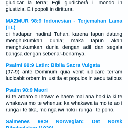
giudicar la terra; Egli giudicherà il mondo in
giustizia, E i popoli in dirittura.
MAZMUR 98:9 Indonesian - Terjemahan Lama
(TL)
di hadapan hadirat Tuhan, karena Iapun datang
menghukumkan dunia; maka Iapun akan
menghukumkan dunia dengan adil dan segala
bangsa dengan sebenar-benarnya.
Psalmi 98:9 Latin: Biblia Sacra Vulgata
(97-9) ante Dominum quia venit iudicare terram
iudicabit orbem in iustitia et populos in aequitatibus
Psalm 98:9 Maori
Ki te aroaro o Ihowa: e haere mai ana hoki ia ki te
whakawa mo te whenua: ka whakawa ia mo te ao i
runga i te tika, mo nga iwi hoki i runga i te pono.
Salmenes 98:9 Norwegian: Det Norsk
Bibelselskap (1930)