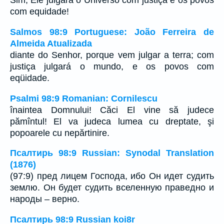
Sim, Ele julgará o Universo com justiça e os povos
com equidade!
Salmos 98:9 Portuguese: João Ferreira de
Almeida Atualizada
diante do Senhor, porque vem julgar a terra; com
justiça julgará o mundo, e os povos com
eqüidade.
Psalmi 98:9 Romanian: Cornilescu
înaintea Domnului! Căci El vine să judece
pămîntul! El va judeca lumea cu dreptate, şi
popoarele cu nepărtinire.
Псалтирь 98:9 Russian: Synodal Translation
(1876)
(97:9) пред лицем Господа, ибо Он идет судить
землю. Он будет судить вселенную праведно и
народы – верно.
Псалтирь 98:9 Russian koi8r