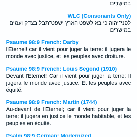
בְּמֵישָׁרִֽים׃
WLC (Consonants Only)
לפני־יהוה כי בא לשפט הארץ ישפט־תבל בצדק ועמים
במישרים׃
Psaume 98:9 French: Darby
l'Eternel! car il vient pour juger la terre: il jugera le
monde avec justice, et les peuples avec droiture.
Psaume 98:9 French: Louis Segond (1910)
Devant l'Eternel! Car il vient pour juger la terre; Il
jugera le monde avec justice, Et les peuples avec
équité.
Psaume 98:9 French: Martin (1744)
Au-devant de l'Eternel; car il vient pour juger la
terre; il jugera en justice le monde habitable, et les
peuples en équité.
Psalm 98:9 German: Modernized