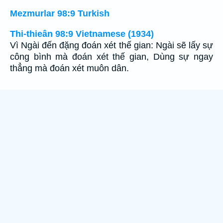
Mezmurlar 98:9 Turkish
Thi-thieân 98:9 Vietnamese (1934)
Vì Ngài đến đặng đoán xét thế gian: Ngài sẽ lấy sự
công bình mà đoán xét thế gian, Dùng sự ngay
thẳng mà đoán xét muôn dân.