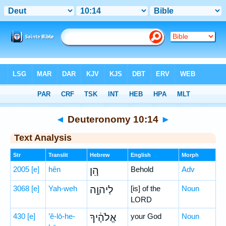
Bible
>
Hebrew
> Deuteronomy 10:14
◄
Deuteronomy 10:14
►
Text Analysis
Str
Translit
Hebrew
English
Morph
2005
[e]
hên
הֵ֚ן
Behold
Adv
3068
[e]
Yah-weh
לַיהוָ֣ה
[is] of the
Noun
LORD
430
[e]
’ĕ-lō-he-
אֱלֹהֶ֔יךָ
your God
Noun