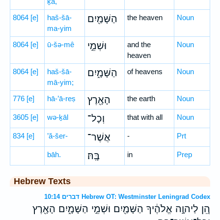
ḵā,
8064
[e]
haš-šā-
הַשָּׁמַ֖יִם
the heaven
Noun
ma-yim
8064
[e]
ū-šə-mê
וּשְׁמֵ֣י
and the
Noun
heaven
8064
[e]
haš-šā-
הַשָּׁמָ֑יִם
of heavens
Noun
mā-yim;
776
[e]
hā-’ā-reṣ
הָאָ֖רֶץ
the earth
Noun
3605
[e]
wə-ḵāl
וְכָל־
that with all
Noun
834
[e]
’ă-šer-
אֲשֶׁר־
-
Prt
bāh.
בָּֽהּ׃
in
Prep
Hebrew Texts
דברים 10:14 Hebrew OT: Westminster Leningrad Codex
הֵ֚ן לַיהוָ֣ה אֱלֹהֶ֔יךָ הַשָּׁמַ֖יִם וּשְׁמֵ֣י הַשָּׁמָ֑יִם הָאָ֖רֶץ