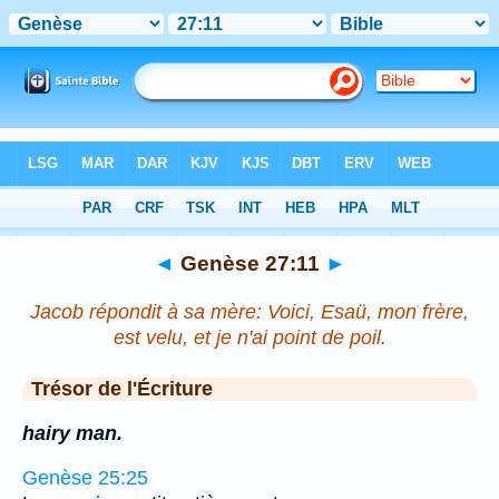
Bible
>
Genèse
>
Chapitre 27
> Verset 11
◄
Genèse 27:11
►
Jacob répondit à sa mère: Voici, Esaü, mon frère,
est velu, et je n'ai point de poil.
Trésor de l'Écriture
hairy man.
Genèse 25:25