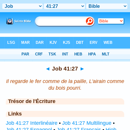
Bible
>
Job
>
Chapitre 41
> Verset 27
◄
Job 41:27
►
Il regarde le fer comme de la paille, L'airain comme
du bois pourri.
Trésor de l'Écriture
Links
Job 41:27 Interlinéaire
•
Job 41:27 Multilingue
•
Job 41:27 Espagnol
•
Job 41:27 Français
•
Hiob