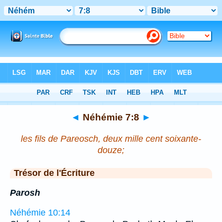
Bible
>
Néhémie
>
Chapitre 7
> Verset 8
◄
Néhémie 7:8
►
les fils de Pareosch, deux mille cent soixante-
douze;
Trésor de l'Écriture
Parosh
Néhémie 10:14