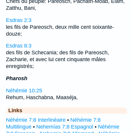
Chefs du peuple: Pareosch, Pachath-Moab, Elam,
Zatthu, Bani,
Esdras 2:3
les fils de Pareosch, deux mille cent soixante-
douze;
Esdras 8:3
des fils de Schecania; des fils de Pareosch,
Zacharie, et avec lui cent cinquante mâles
enregistrés;
Pharosh
Néhémie 10:25
Rehum, Haschabna, Maaséja,
Links
Néhémie 7:8 Interlinéaire
•
Néhémie 7:8
Multilingue
•
Nehemías 7:8 Espagnol
•
Néhémie