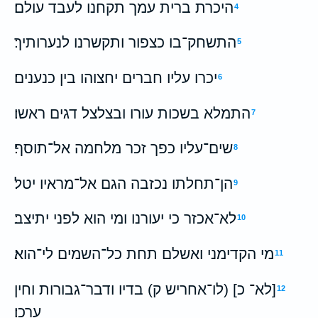
היכרת ברית עמך תקחנו לעבד עולם׃
4
התשחק־בו כצפור ותקשרנו לנערותיך׃
5
יכרו עליו חברים יחצוהו בין כנענים׃
6
התמלא בשכות עורו ובצלצל דגים ראשו׃
7
שים־עליו כפך זכר מלחמה אל־תוסף׃
8
הן־תחלתו נכזבה הגם אל־מראיו יטל׃
9
לא־אכזר כי יעורנו ומי הוא לפני יתיצב׃
10
מי הקדימני ואשלם תחת כל־השמים לי־הוא׃
11
[לא־ כ] (לו־אחריש ק) בדיו ודבר־גבורות וחין
12
ערכו׃