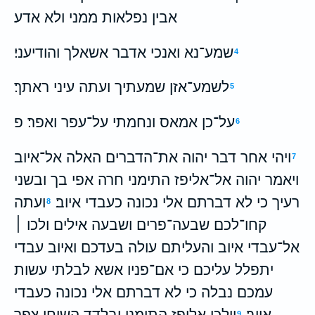
אבין נפלאות ממני ולא אדע׃
שמע־נא ואנכי אדבר אשאלך והודיעני׃
4
לשמע־אזן שמעתיך ועתה עיני ראתך׃
5
על־כן אמאס ונחמתי על־עפר ואפר׃ פ
6
ויהי אחר דבר יהוה את־הדברים האלה אל־איוב
7
ויאמר יהוה אל־אליפז התימני חרה אפי בך ובשני
רעיך כי לא דברתם אלי נכונה כעבדי איוב׃
ועתה
8
קחו־לכם שבעה־פרים ושבעה אילים ולכו ׀
אל־עבדי איוב והעליתם עולה בעדכם ואיוב עבדי
יתפלל עליכם כי אם־פניו אשא לבלתי עשות
עמכם נבלה כי לא דברתם אלי נכונה כעבדי
איוב׃
וילכו אליפז התימני ובלדד השוחי צפר
9