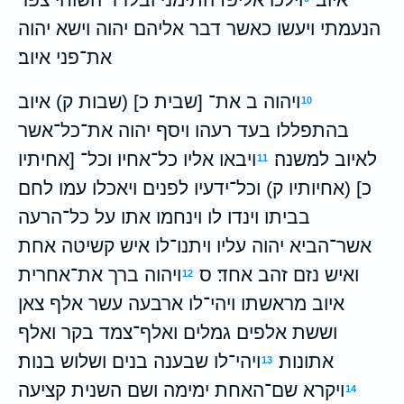
הנעמתי ויעשו כאשר דבר אליהם יהוה וישא יהוה
את־פני איוב׃
ויהוה ב את־ [שבית כ] (שבות ק) איוב
10
בהתפללו בעד רעהו ויסף יהוה את־כל־אשר
לאיוב למשנה׃
ויבאו אליו כל־אחיו וכל־ [אחיתיו
11
כ] (אחיותיו ק) וכל־ידעיו לפנים ויאכלו עמו לחם
בביתו וינדו לו וינחמו אתו על כל־הרעה
אשר־הביא יהוה עליו ויתנו־לו איש קשיטה אחת
ואיש נזם זהב אחד׃ ס
ויהוה ברך את־אחרית
12
איוב מראשתו ויהי־לו ארבעה עשר אלף צאן
וששת אלפים גמלים ואלף־צמד בקר ואלף
אתונות׃
ויהי־לו שבענה בנים ושלוש בנות׃
13
ויקרא שם־האחת ימימה ושם השנית קציעה
14