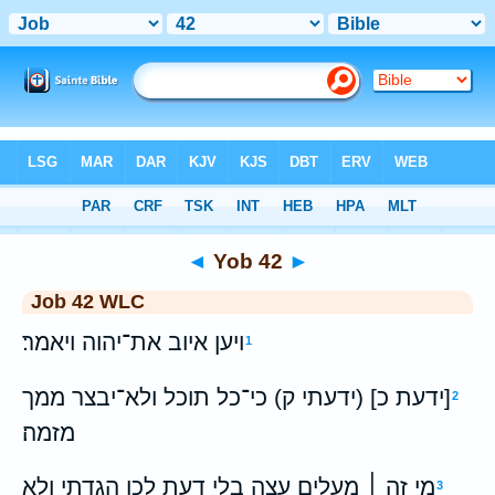
Bible
>
WLC
> Yob 42
◄
Yob 42
►
Job 42 WLC
ויען איוב את־יהוה ויאמר׃
1
[ידעת כ] (ידעתי ק) כי־כל תוכל ולא־יבצר ממך
2
מזמה׃
מי זה ׀ מעלים עצה בלי דעת לכן הגדתי ולא
3