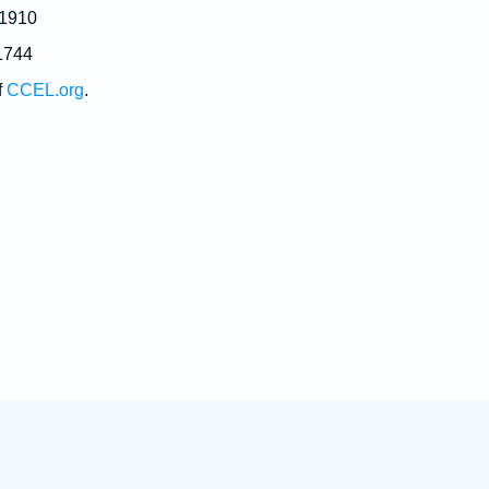
 1910
1744
f
CCEL.org
.