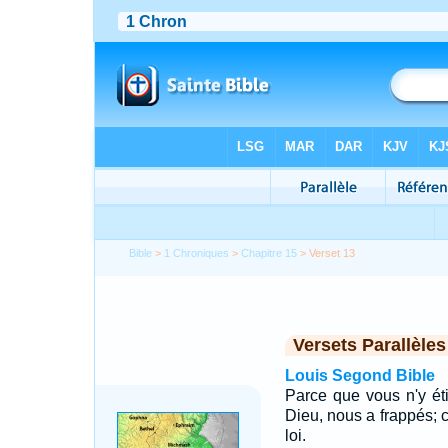
Bible
>
1 Chroniques
>
Chapitre 15
> Verset 13
Versets Parallèles
Louis Segond Bible
Parce que vous n'y étie
Dieu, nous a frappés; 
loi.