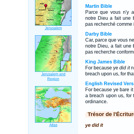
Martin Bible
Parce que vous n'y av
notre Dieu a fait une
pas recherché comme i
Darby Bible
Car, parce que vous ne l
notre Dieu, a fait une
pas recherche conform
King James Bible
For because ye
did it
n
breach upon us, for tha
English Revised Vers
For because ye bare it
a breach upon us, for 
ordinance.
Trésor de l'Écritur
ye did it