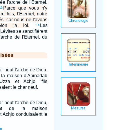
ée l'arche de l'Eternel,
Parce que vous n'y
13
e fois, l'Eternel, notre
és; car nous ne l'avons
lon la loi.
Les
14
 Lévites se sanctifièrent
'arche de l'Eternel, du
isées
ar neuf l'arche de Dieu,
e la maison d'Abinadab
Uzza et Achjo, fils
aient le char neuf.
ar neuf l'arche de Dieu,
rent de la maison
t Achjo conduisaient le
0