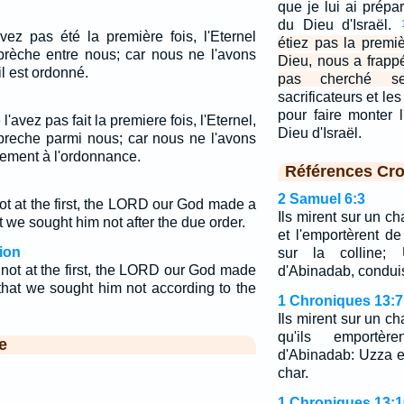
que je lui ai prépar
du Dieu d'Israël.
ez pas été la première fois, l'Eternel
étiez pas la premièr
 brèche entre nous; car nous ne l'avons
Dieu, nous a frapp
l est ordonné.
pas cherché se
sacrificateurs et les
pour faire monter l
'avez pas fait la premiere fois, l'Eternel,
Dieu d'Israël.
 breche parmi nous; car nous ne l'avons
ement à l'ordonnance.
Références Cro
2 Samuel 6:3
ot at the first, the LORD our God made a
Ils mirent sur un ch
t we sought him not after the due order.
et l'emportèrent d
ion
sur la colline; 
 not at the first, the LORD our God made
d'Abinadab, conduis
that we sought him not according to the
1 Chroniques 13:7
Ils mirent sur un ch
qu'ils emportè
e
d'Abinadab: Uzza e
char.
1 Chroniques 13:1