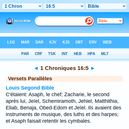
Bible
>
1 Chroniques
>
Chapitre 16
> Verset 5
◄
1 Chroniques 16:5
►
Versets Parallèles
Louis Segond Bible
C'étaient: Asaph, le chef; Zacharie, le second
après lui, Jeïel, Schemiramoth, Jehiel, Matthithia,
Eliab, Benaja, Obed-Edom et Jeïel. Ils avaient des
instruments de musique, des luths et des harpes;
et Asaph faisait retentir les cymbales.