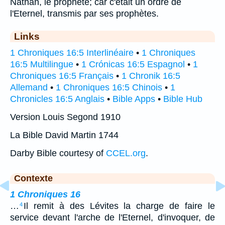
Nathan, le prophète; car c'était un ordre de
l'Eternel, transmis par ses prophètes.
Links
1 Chroniques 16:5 Interlinéaire
•
1 Chroniques
16:5 Multilingue
•
1 Crónicas 16:5 Espagnol
•
1
Chroniques 16:5 Français
•
1 Chronik 16:5
Allemand
•
1 Chroniques 16:5 Chinois
•
1
Chronicles 16:5 Anglais
•
Bible Apps
•
Bible Hub
Version Louis Segond 1910
La Bible David Martin 1744
Darby Bible courtesy of
CCEL.org
.
Contexte
1 Chroniques 16
…
Il remit à des Lévites la charge de faire le
4
service devant l'arche de l'Eternel, d'invoquer, de