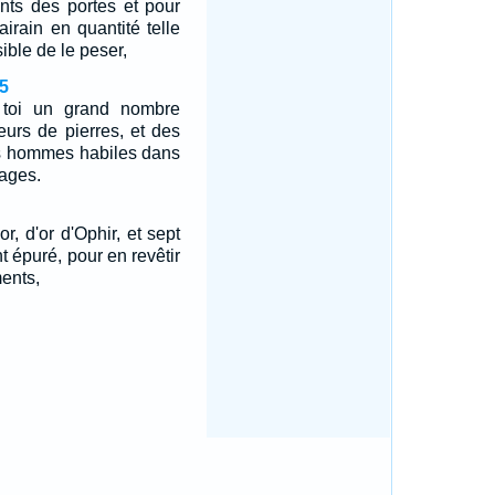
ants des portes et pour
airain en quantité telle
sible de le peser,
5
toi un grand nombre
leurs de pierres, et des
es hommes habiles dans
rages.
'or, d'or d'Ophir, et sept
nt épuré, pour en revêtir
ments,