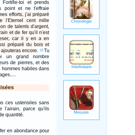
 Fortifie-toi et prends
 point et ne t'effraie
mes efforts, j'ai préparé
 l'Eternel cent mille
lion de talents d'argent,
ain et de fer qu'il n'est
eser, car il y en a en
ssi préparé du bois et
n ajouteras encore.
Tu
15
oi un grand nombre
leurs de pierres, et des
es hommes habiles dans
rages.…
isées
us ces ustensiles sans
e l'airain, parce qu'ils
de quantité.
u fer en abondance pour