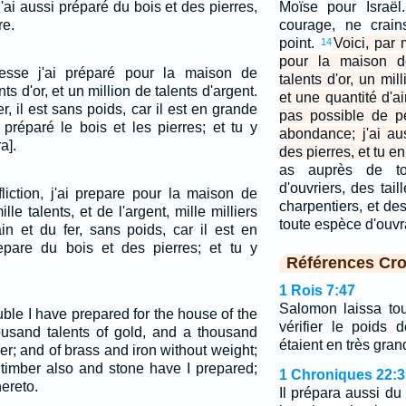
ai aussi préparé du bois et des pierres,
Moïse pour Israël.
re.
courage, ne crains
point.
Voici, par 
14
pour la maison de
tesse j'ai préparé pour la maison de
talents d'or, un mil
nts d'or, et un million de talents d'argent.
et une quantité d'air
er, il est sans poids, car il est en grande
pas possible de p
préparé le bois et les pierres; et tu y
abondance; j'ai au
a].
des pierres, et tu e
as auprès de t
d'ouvriers, des tail
liction, j'ai prepare pour la maison de
charpentiers, et d
ille talents, et de l'argent, mille milliers
toute espèce d'ouv
ain et du fer, sans poids, car il est en
epare du bois et des pierres; et tu y
Références Cro
1 Rois 7:47
Salomon laissa to
ble I have prepared for the house of the
vérifier le poids d
sand talents of gold, and a thousand
étaient en très gran
ver; and of brass and iron without weight;
: timber also and stone have I prepared;
1 Chroniques 22:3
ereto.
Il prépara aussi d