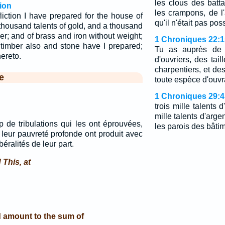
les clous des batt
ion
les crampons, de l'
liction I have prepared for the house of
qu'il n'était pas pos
housand talents of gold, and a thousand
ver; and of brass and iron without weight;
1 Chroniques 22:1
: timber also and stone have I prepared;
Tu as auprès de 
ereto.
d'ouvriers, des tail
charpentiers, et d
e
toute espèce d'ouv
1 Chroniques 29:4
trois mille talents d
mille talents d'arge
 de tribulations qui les ont éprouvées,
les parois des bâti
 leur pauvreté profonde ont produit avec
éralités de leur part.
This, at
ld amount to the sum of