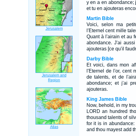
y en a en abondance; j'
et tu en ajouteras enco
Martin Bible
Voici, selon ma peti
l'Eternel cent mille tale
Quant à l'airain et au f
abondance. J'ai aussi 
ajouteras [ce qu'il faudr
Darby Bible
Et voici, dans mon aff
l'Eternel de l'or, cent m
de talents, et de l'air
abondance; et j'ai pr
ajouteras.
King James Bible
Now, behold, in my trou
LORD an hundred thou
thousand talents of sil
for it is in abundance
and thou mayest add th