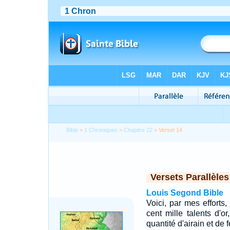
Bible
>
1 Chroniques
>
Chapitre 22
> Verset 14
Versets Parallèles
Louis Segond Bible
Voici, par mes efforts,
cent mille talents d'or
quantité d'airain et de f