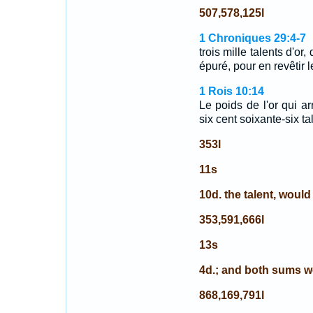
507,578,125l
1 Chroniques 29:4-7
trois mille talents d'or,
épuré, pour en revêtir 
1 Rois 10:14
Le poids de l'or qui a
six cent soixante-six tal
353l
11s
10d. the talent, woul
353,591,666l
13s
4d.; and both sums w
868,169,791l