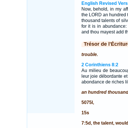
English Revised Vers
Now, behold, in my aff
the LORD an hundred t
thousand talents of sil
for it is in abundance
and thou mayest add th
Trésor de l'Écritur
trouble.
2 Corinthiens 8:2
Au milieu de beaucoup
leur joie débordante et
abondance de riches lib
an hundred thousand 
5075l,
15s
7:5d, the talent, wou