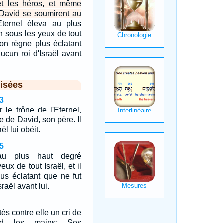
et les héros, et même
i David se soumirent au
Eternel éleva au plus
 sous les yeux de tout
 son règne plus éclatant
aucun roi d'Israël avant
isées
3
 le trône de l'Eternel,
e de David, son père. Il
ël lui obéit.
5
 au plus haut degré
ux de tout Israël, et il
lus éclatant que ne fut
sraël avant lui.
és contre elle un cri de
end les mains; Ses