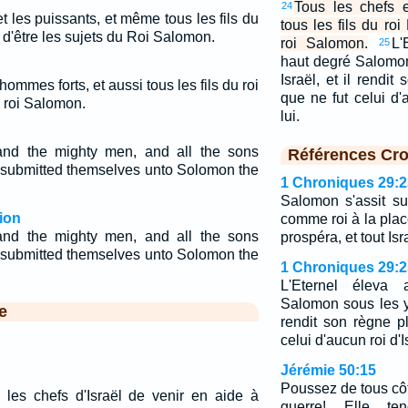
Tous les chefs 
24
et les puissants, et même tous les fils du
tous les fils du ro
 d'être les sujets du Roi Salomon.
roi Salomon.
L'
25
haut degré Salomon
Israël, et il rendit
 hommes forts, et aussi tous les fils du roi
que ne fut celui d'
 roi Salomon.
lui.
 and the mighty men, and all the sons
Références Cro
, submitted themselves unto Solomon the
1 Chroniques 29:2
Salomon s'assit sur
ion
comme roi à la plac
 and the mighty men, and all the sons
prospéra, et tout Isra
, submitted themselves unto Solomon the
1 Chroniques 29:2
L'Eternel éleva
Salomon sous les ye
e
rendit son règne p
celui d'aucun roi d'I
Jérémie 50:15
Poussez de tous côt
les chefs d'Israël de venir en aide à
guerre! Elle t