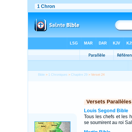
Bible
>
1 Chroniques
>
Chapitre 29
> Verset 24
Versets Parallèles
Louis Segond Bible
Tous les chefs et les h
se soumirent au roi Sa