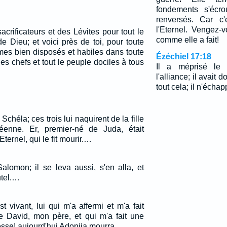
fondements s'écro
renversés. Car c
l'Eternel. Vengez-v
acrificateurs et des Lévites pour tout le
comme elle a fait!
e Dieu; et voici près de toi, pour toute
mes bien disposés et habiles dans toute
Ézéchiel 17:18
es chefs et tout le peuple dociles à tous
Il a méprisé le 
l'alliance; il avait d
tout cela; il n'écha
Schéla; ces trois lui naquirent de la fille
enne. Er, premier-né de Juda, était
ternel, qui le fit mourir.…
alomon; il se leva aussi, s'en alla, et
utel.…
st vivant, lui qui m'a affermi et m'a fait
de David, mon père, et qui m'a fait une
sse! aujourd'hui Adonija mourra.…