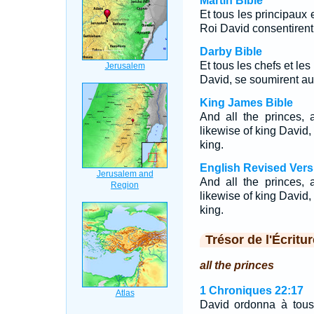
Martin Bible
Et tous les principaux 
Roi David consentirent
Darby Bible
Et tous les chefs et les
David, se soumirent au
King James Bible
And all the princes,
likewise of king David
king.
English Revised Vers
And all the princes,
likewise of king David
king.
Trésor de l'Écritur
all the princes
1 Chroniques 22:17
David ordonna à tous 