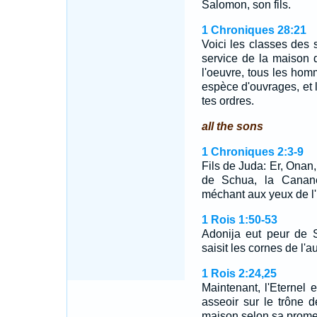
Salomon, son fils.
1 Chroniques 28:21
Voici les classes des s
service de la maison d
l'oeuvre, tous les hom
espèce d'ouvrages, et l
tes ordres.
all the sons
1 Chroniques 2:3-9
Fils de Juda: Er, Onan, 
de Schua, la Canané
méchant aux yeux de l'E
1 Rois 1:50-53
Adonija eut peur de S
saisit les cornes de l'a
1 Rois 2:24,25
Maintenant, l'Eternel e
asseoir sur le trône 
maison selon sa prome