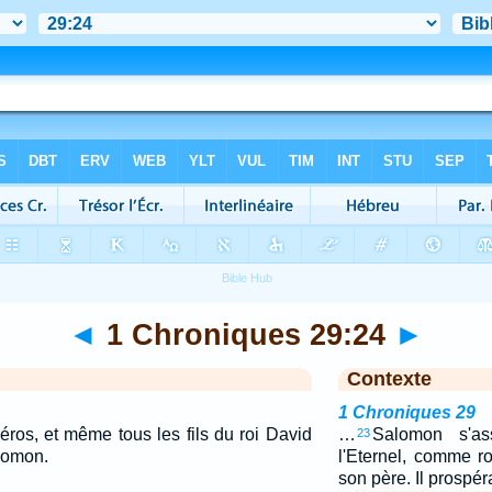
◄
1 Chroniques 29:24
►
Contexte
1 Chroniques 29
éros, et même tous les fils du roi David
…
Salomon s'as
23
lomon.
l'Eternel, comme r
son père. Il prospéra,