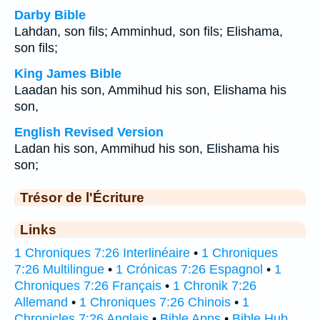
Darby Bible
Lahdan, son fils; Amminhud, son fils; Elishama,
son fils;
King James Bible
Laadan his son, Ammihud his son, Elishama his
son,
English Revised Version
Ladan his son, Ammihud his son, Elishama his
son;
Trésor de l'Écriture
Links
1 Chroniques 7:26 Interlinéaire
•
1 Chroniques
7:26 Multilingue
•
1 Crónicas 7:26 Espagnol
•
1
Chroniques 7:26 Français
•
1 Chronik 7:26
Allemand
•
1 Chroniques 7:26 Chinois
•
1
Chronicles 7:26 Anglais
•
Bible Apps
•
Bible Hub