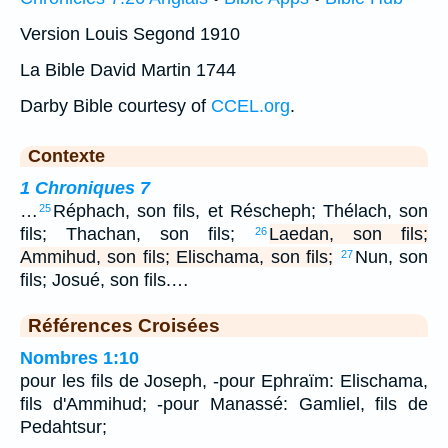
Version Louis Segond 1910
La Bible David Martin 1744
Darby Bible courtesy of
CCEL.org
.
Contexte
1 Chroniques 7
…
Réphach, son fils, et Réscheph; Thélach, son
25
fils; Thachan, son fils;
Laedan, son fils;
26
Ammihud, son fils; Elischama, son fils;
Nun, son
27
fils; Josué, son fils.…
Références Croisées
Nombres 1:10
pour les fils de Joseph, -pour Ephraïm: Elischama,
fils d'Ammihud; -pour Manassé: Gamliel, fils de
Pedahtsur;