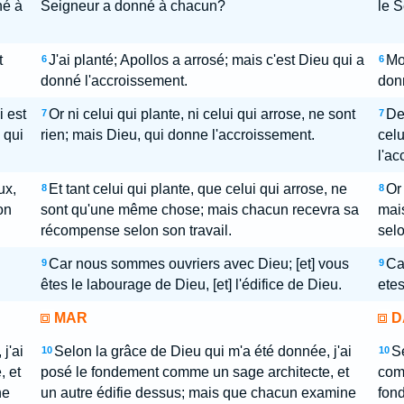
né à
Seigneur a donné à chacun?
le 
t
J'ai planté; Apollos a arrosé; mais c'est Dieu qui a
Moi
6
6
donné l'accroissement.
don
i est
Or ni celui qui plante, ni celui qui arrose, ne sont
De 
7
7
 qui
rien; mais Dieu, qui donne l'accroissement.
celu
l'ac
ux,
Et tant celui qui plante, que celui qui arrose, ne
Or 
8
8
on
sont qu'une même chose; mais chacun recevra sa
mai
récompense selon son travail.
selo
Car nous sommes ouvriers avec Dieu; [et] vous
Ca
9
9
êtes le labourage de Dieu, [et] l'édifice de Dieu.
etes
MAR
D
j'ai
Selon la grâce de Dieu qui m'a été donnée, j'ai
S
10
10
, et
posé le fondement comme un sage architecte, et
comm
ne
un autre édifie dessus; mais que chacun examine
fond