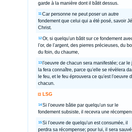
garde à la manière dont il bâtit dessus.
Car personne ne peut poser un autre
11
fondement que celui qui a été posé, savoir J
Christ.
Or, si quelqu'un bâtit sur ce fondement ave
12
l'or, de l'argent, des pierres précieuses, du bo
du foin, du chaume,
l'oeuvre de chacun sera manifestée; car le 
13
la fera connaître, parce qu'elle se révèlera d
le feu, et le feu éprouvera ce qu'est l'oeuvre 
chacun.
LSG
Si l'oeuvre bâtie par quelqu'un sur le
14
fondement subsiste, il recevra une récompen
Si l'oeuvre de quelqu'un est consumée, il
15
perdra sa récompense; pour lui, il sera sauvé