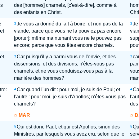
es
des [hommes] charnels, [c'est-à-dire], comme à
hom
des enfants en Christ.
Chri
e
Je vous ai donné du lait à boire, et non pas de la
Je
2
2
et
viande, parce que vous ne la pouviez pas encore
vian
[porter]; même maintenant vous ne le pouvez pas
sup
encore; parce que vous êtes encore charnels.
pou
et,
Car puisqu'il y a parmi vous de l'envie, et des
ca
3
3
dissensions, et des divisions, n'êtes-vous pas
parm
charnels, et ne vous conduisez-vous pas à la
vou
manière des hommes?
man
tre:
Car quand l'un dit : pour moi, je suis de Paul; et
Car
4
4
?
l'autre : pour moi, je suis d'Apollos; n'êtes-vous pas
l'au
charnels?
des
MAR
D
Qui est donc Paul, et qui est Apollos, sinon des
Qu
5
5
Ministres, par lesquels vous avez cru, selon que le
serv