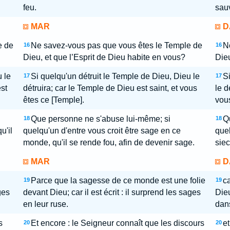
feu.
sauv
MAR
D
e de
Ne savez-vous pas que vous êtes le Temple de
N
16
16
Dieu, et que l’Esprit de Dieu habite en vous?
Dieu
 le
Si quelqu'un détruit le Temple de Dieu, Dieu le
Si
17
17
est
détruira; car le Temple de Dieu est saint, et vous
le d
êtes ce [Temple].
vous
Que personne ne s'abuse lui-même; si
Q
18
18
u'il
quelqu'un d'entre vous croit être sage en ce
quel
monde, qu'il se rende fou, afin de devenir sage.
siec
MAR
D
Parce que la sagesse de ce monde est une folie
ca
19
19
ges
devant Dieu; car il est écrit : il surprend les sages
Dieu
en leur ruse.
dans
s
Et encore : le Seigneur connaît que les discours
et
20
20