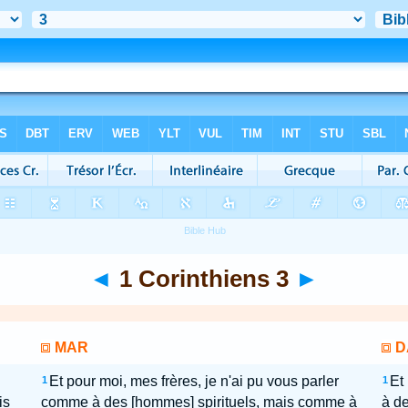
◄
1 Corinthiens 3
►
MAR
D
Et pour moi, mes frères, je n'ai pu vous parler
Et
1
1
is
comme à des [hommes] spirituels, mais comme à
à d