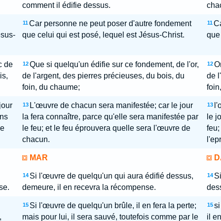
comment il édifie dessus.
chac
Car personne ne peut poser d'autre fondement
Ca
11
11
ésus-
que celui qui est posé, lequel est Jésus-Christ.
que 
c de
Que si quelqu'un édifie sur ce fondement, de l'or,
Or
12
12
is,
de l'argent, des pierres précieuses, du bois, du
de l
foin, du chaume;
foin
jour
L'œuvre de chacun sera manifestée; car le jour
l'
13
13
ans
la fera connaître, parce qu'elle sera manifestée par
le j
de
le feu; et le feu éprouvera quelle sera l'œuvre de
feu;
chacun.
l'ep
MAR
D
Si l'œuvre de quelqu'un qui aura édifié dessus,
Si
14
14
se.
demeure, il en recevra la récompense.
des
Si l'œuvre de quelqu'un brûle, il en fera la perte;
si
15
15
,
mais pour lui, il sera sauvé, toutefois comme par le
il e