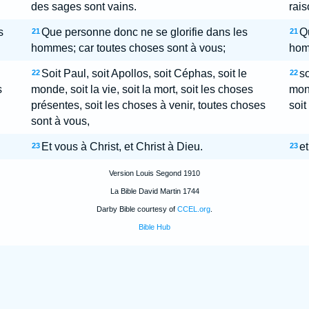
des sages sont vains.
rais
s
Que personne donc ne se glorifie dans les
Q
21
21
hommes; car toutes choses sont à vous;
hom
Soit Paul, soit Apollos, soit Céphas, soit le
so
22
22
s
monde, soit la vie, soit la mort, soit les choses
mond
présentes, soit les choses à venir, toutes choses
soit
sont à vous,
Et vous à Christ, et Christ à Dieu.
et
23
23
Version Louis Segond 1910
La Bible David Martin 1744
Darby Bible courtesy of
CCEL.org
.
Bible Hub