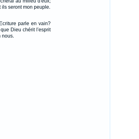
rcherai au milieu d'eux;
et ils seront mon peuple.
Ecriture parle en vain?
que Dieu chérit l'esprit
en nous.