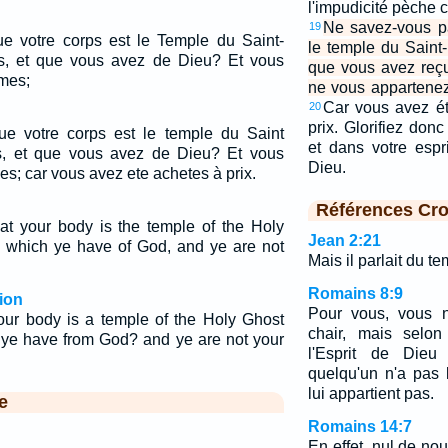
l'impudicité pèche 
Ne savez-vous pa
19
e votre corps est le Temple du Saint-
le temple du Saint-
us, et que vous avez de Dieu? Et vous
que vous avez reç
mes;
ne vous appartene
Car vous avez ét
20
prix. Glorifiez don
e votre corps est le temple du Saint
et dans votre espr
us, et que vous avez de Dieu? Et vous
Dieu.
s; car vous avez ete achetes à prix.
Références Cro
t your body is the temple of the Holy
Jean 2:21
 which ye have of God, and ye are not
Mais il parlait du t
Romains 8:9
ion
Pour vous, vous n
our body is a temple of the Holy Ghost
chair, mais selon
h ye have from God? and ye are not your
l'Esprit de Dieu
quelqu'un n'a pas l
lui appartient pas.
e
Romains 14:7
En effet, nul de no