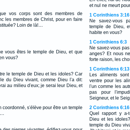
et nul ne meurt pou
que vos corps sont des membres de
1 Corinthiens 3:16
nc les membres de Christ, pour en faire
Ne savez-vous p
tituée? Loin de là!…
temple de Dieu, e
habite en vous?
1 Corinthiens 6:3
Ne savez-vous pas
e vous êtes le temple de Dieu, et que
anges? Et nous ne
 en vous?
forte raison, les ch
1 Corinthiens 6:13
ntre le temple de Dieu et les idoles? Car
Les aliments sont
e du Dieu vivant, comme Dieu l'a dit:
ventre pour les ali
rai au milieu d'eux; je serai leur Dieu, et
l'un comme les autr
pas pour l'impudi
Seigneur, et le Seig
ien coordonné, s'élève pour être un temple
2 Corinthiens 6:16
.…
Quel rapport y a-t
Dieu et les idole
temple du Dieu viva
des pierres vivantes, édifiez-vous pour