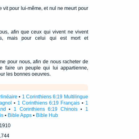
e vit pour lui-même, et nul ne meurt pour
tous, afin que ceux qui vivent ne vivent
, mais pour celui qui est mort et
ême pour nous, afin de nous racheter de
se faire un peuple qui lui appartienne,
pour les bonnes oeuvres.
rlinéaire
•
1 Corinthiens 6:19 Multilingue
pagnol
•
1 Corinthiens 6:19 Français
•
1
and
•
1 Corinthiens 6:19 Chinois
•
1
is
•
Bible Apps
•
Bible Hub
 1910
1744