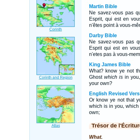
Martin Bible
Ne savez-vous pas qu
Esprit, qui est en vo
n'êtes point à vous-mê
Darby Bible
Ne savez-vous pas qu
Esprit qui est en vo
n'etes pas à vous-meme
King James Bible
What? know ye not tha
Ghost
which is
in you,
your own?
English Revised Vers
Or know ye not that y
which is in you, whic
own;
Trésor de l'Écritur
What.