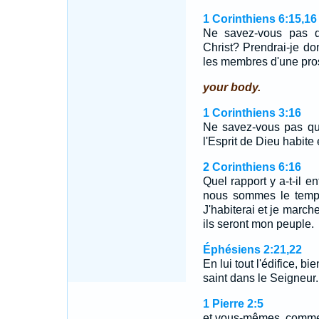
1 Corinthiens 6:15,16
Ne savez-vous pas 
Christ? Prendrai-je do
les membres d'une pros
your body.
1 Corinthiens 3:16
Ne savez-vous pas qu
l'Esprit de Dieu habite
2 Corinthiens 6:16
Quel rapport y a-t-il e
nous sommes le templ
J'habiterai et je marche
ils seront mon peuple.
Éphésiens 2:21,22
En lui tout l'édifice, b
saint dans le Seigneur
1 Pierre 2:5
et vous-mêmes, comme 