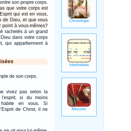
contre son propre corps.
s que votre corps est
Esprit qui est en vous,
u de Dieu, et que vous
z point à vous-mêmes?
é rachetés à un grand
c Dieu dans votre corps
it, qui appartiennent à
isées
emple de son corps.
e vivez pas selon la
 l'esprit, si du moins
 habite en vous. Si
'Esprit de Christ, il ne
us ne vit pour lui-même,