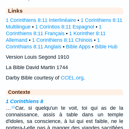
Links
1 Corinthiens 8:11 Interlinéaire
•
1 Corinthiens 8:11
Multilingue
•
1 Corintios 8:11 Espagnol
•
1
Corinthiens 8:11 Français
•
1 Korinther 8:11
Allemand
•
1 Corinthiens 8:11 Chinois
•
1
Corinthians 8:11 Anglais
•
Bible Apps
•
Bible Hub
Version Louis Segond 1910
La Bible David Martin 1744
Darby Bible courtesy of
CCEL.org
.
Contexte
1 Corinthiens 8
…
Car, si quelqu'un te voit, toi qui as de la
10
connaissance, assis à table dans un temple
d'idoles, sa conscience, à lui qui est faible, ne le
portera-t-elle pas à manger des viandes sacrifiées