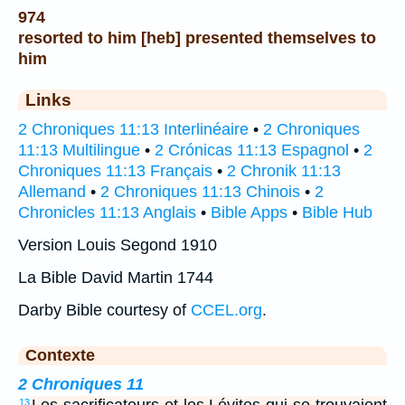
974
resorted to him [heb] presented themselves to
him
Links
2 Chroniques 11:13 Interlinéaire
•
2 Chroniques
11:13 Multilingue
•
2 Crónicas 11:13 Espagnol
•
2
Chroniques 11:13 Français
•
2 Chronik 11:13
Allemand
•
2 Chroniques 11:13 Chinois
•
2
Chronicles 11:13 Anglais
•
Bible Apps
•
Bible Hub
Version Louis Segond 1910
La Bible David Martin 1744
Darby Bible courtesy of
CCEL.org
.
Contexte
2 Chroniques 11
Les sacrificateurs et les Lévites qui se trouvaient
13