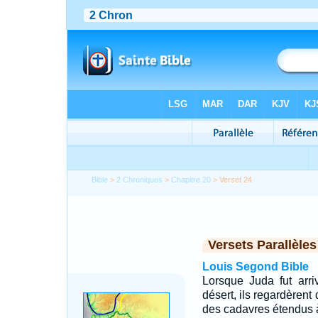
Bible
>
2 Chroniques
>
Chapitre 20
> Verset 24
Versets Parallèles
Louis Segond Bible
Lorsque Juda fut arri
désert, ils regardèrent 
des cadavres étendus à