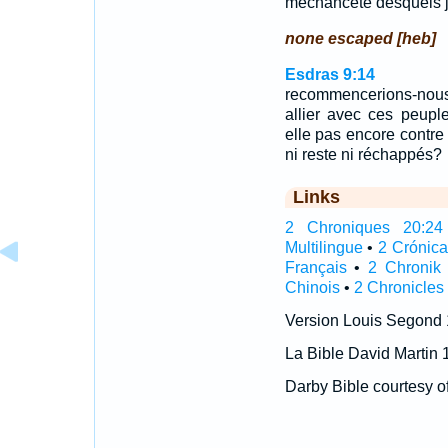
méchanceté desquels je
none escaped [heb]
Esdras 9:14
recommencerions-nous
allier avec ces peupl
elle pas encore contre 
ni reste ni réchappés?
Links
2 Chroniques 20:24 I
Multilingue
•
2 Crónic
Français
•
2 Chronik
Chinois
•
2 Chronicles
Version Louis Segond
La Bible David Martin 
Darby Bible courtesy o