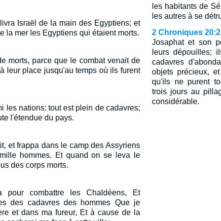
les habitants de Séi
les autres à se détru
élivra Israël de la main des Egyptiens; et
2 Chroniques 20:2
 de la mer les Egyptiens qui étaient morts.
Josaphat et son p
leurs dépouilles; i
de morts, parce que le combat venait de
cadavres d'abonda
t à leur place jusqu'au temps où ils furent
objets précieux, et
qu'ils ne purent to
trois jours au pilla
considérable.
mi les nations: tout est plein de cadavres;
oute l'étendue du pays.
tit, et frappa dans le camp des Assyriens
q mille hommes. Et quand on se leva le
tous des corps morts.
 pour combattre les Chaldéens, Et
lies des cadavres des hommes Que je
ère et dans ma fureur, Et à cause de la