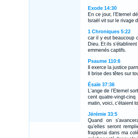
Exode 14:30
En ce jour, l'Eternel d
Israël vit sur le rivage
1 Chroniques 5:22
car il y eut beaucoup 
Dieu. Et ils s'établiren
emmenés captifs.
Psaume 110:6
Il exerce la justice par
Il brise des têtes sur t
Ésaïe 37:36
L'ange de l'Eternel sor
cent quatre-vingt-cin
matin, voici, c'étaient 
Jérémie 33:5
Quand on s'avancera
qu'elles seront remp
frapperai dans ma col