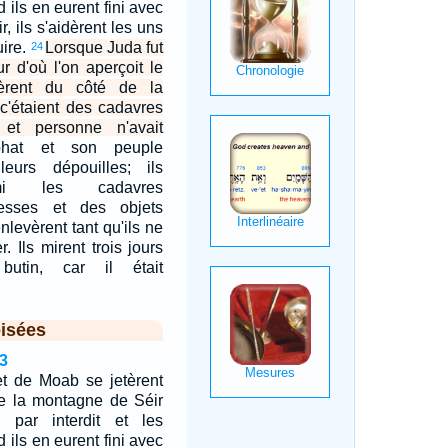
 ils en eurent fini avec
r, ils s'aidèrent les uns
uire.
Lorsque Juda fut
24
ur d'où l'on aperçoit le
dèrent du côté de la
, c'étaient des cadavres
 et personne n'avait
phat et son peuple
leurs dépouilles; ils
rmi les cadavres
hesses et des objets
enlevèrent tant qu'ils ne
. Ils mirent trois jours
utin, car il était
isées
3
et de Moab se jetèrent
de la montagne de Séir
 par interdit et les
 ils en eurent fini avec