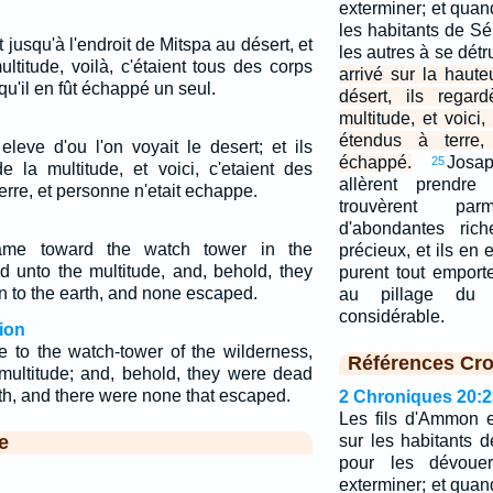
exterminer; et quand
les habitants de Séi
 jusqu'à l'endroit de Mitspa au désert, et
les autres à se détr
ltitude, voilà, c'étaient tous des corps
arrivé sur la haute
qu'il en fût échappé un seul.
désert, ils regar
multitude, et voici
étendus à terre,
eleve d'ou l'on voyait le desert; et ils
échappé.
Josa
25
e la multitude, et voici, c'etaient des
allèrent prendre 
rre, et personne n'etait echappe.
trouvèrent pa
d'abondantes ric
me toward the watch tower in the
précieux, et ils en 
d unto the multitude, and, behold, they
purent tout emporter
n to the earth, and none escaped.
au pillage du b
considérable.
ion
to the watch-tower of the wilderness,
Références Cro
multitude; and, behold, they were dead
rth, and there were none that escaped.
2 Chroniques 20:2
Les fils d'Ammon 
e
sur les habitants 
pour les dévouer
exterminer; et quand