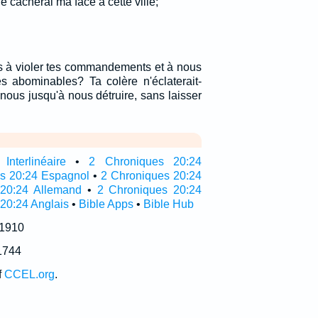
 cacherai ma face à cette ville;
 à violer tes commandements et à nous
es abominables? Ta colère n'éclaterait-
nous jusqu'à nous détruire, sans laisser
nterlinéaire
•
2 Chroniques 20:24
as 20:24 Espagnol
•
2 Chroniques 20:24
 20:24 Allemand
•
2 Chroniques 20:24
 20:24 Anglais
•
Bible Apps
•
Bible Hub
 1910
1744
f
CCEL.org
.