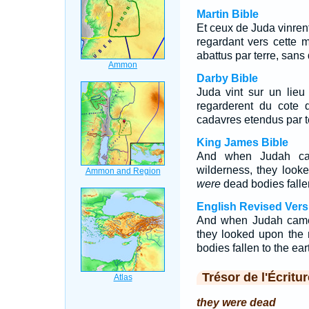
Martin Bible
Et ceux de Juda vinrent
regardant vers cette mu
abattus par terre, sans 
Darby Bible
Juda vint sur un lieu 
regarderent du cote d
cadavres etendus par te
King James Bible
And when Judah ca
wilderness, they looke
were
dead bodies falle
English Revised Vers
And when Judah came 
they looked upon the 
bodies fallen to the ea
Trésor de l'Écritur
they were dead