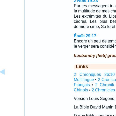
2 Rois 19:23
Par tes messagers tu as
la multitude de mes ch
Les extrémités du Lib
cèdres, Les plus bea
dernière cime, Sa forêt
Ésaïe 29:17
Encore un peu de temps
le verger sera considé
husbandry [heb] gro
Links
2 Chroniques 26:10 I
Multilingue
•
2 Crónic
Français
•
2 Chronik
Chinois
•
2 Chronicles
Version Louis Segond
La Bible David Martin 
Darby Bible courtesy o