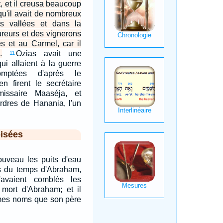
t, et il creusa beaucoup
qu'il avait de nombreux
s vallées et dans la
ureurs et des vignerons
s et au Carmel, car il
.
Ozias avait une
11
ui allaient à la guerre
mptées d'après le
n firent le secrétaire
issaire Maaséja, et
rdres de Hanania, l'un
isées
ouveau les puits d'eau
és du temps d'Abraham,
avaient comblés les
a mort d'Abraham; et il
mes noms que son père