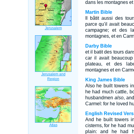
dans les montagnes et a
Martin Bible
Il bâtit aussi des tou
parce qu'il avait beau
campagne; et des la
montagnes, et en Carmel;
Darby Bible
et il batit des tours da
car il avait beaucoup
plateau, et des lab
montagnes et en Carmel
King James Bible
Also he built towers i
he had much cattle, bot
husbandmen
also
, an
Carmel: for he loved h
English Revised Vers
And he built towers 
cisterns, for he had mu
plain: and he had h