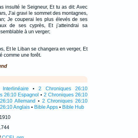
 insulté le Seigneur, Et tu as dit: Avec
ars, J'ai gravi le sommet des montagnes,
an; Je couperai les plus élevés de ses
ux de ses cyprès, Et j'atteindrai sa
 semblable à un verger;
, Et le Liban se changera en verger, Et
ré comme une forêt.
und
nterlinéaire
•
2 Chroniques 26:10
as 26:10 Espagnol
•
2 Chroniques 26:10
 26:10 Allemand
•
2 Chroniques 26:10
 26:10 Anglais
•
Bible Apps
•
Bible Hub
 1910
1744
f
CCEL.org
.