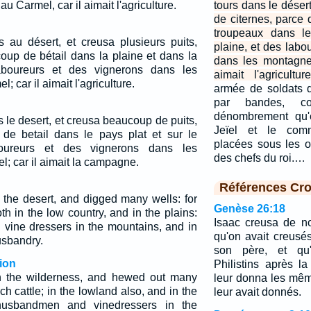
u Carmel, car il aimait l'agriculture.
tours dans le déser
de citernes, parce 
troupeaux dans le
rs au désert, et creusa plusieurs puits,
plaine, et des labo
coup de bétail dans la plaine et dans la
dans les montagne
boureurs et des vignerons dans les
aimait l'agriculture
 car il aimait l'agriculture.
armée de soldats q
par bandes, co
dénombrement qu'e
ns le desert, et creusa beaucoup de puits,
Jeïel et le comm
 de betail dans le pays plat et sur le
placées sous les o
oureurs et des vignerons dans les
des chefs du roi.…
; car il aimait la campagne.
Références Cro
n the desert, and digged many wells: for
Genèse 26:18
h in the low country, and in the plains:
Isaac creusa de n
d vine dressers in the mountains, and in
qu'on avait creus
usbandry.
son père, et qu'
ion
Philistins après l
in the wilderness, and hewed out many
leur donna les mê
ch cattle; in the lowland also, and in the
leur avait donnés.
usbandmen and vinedressers in the