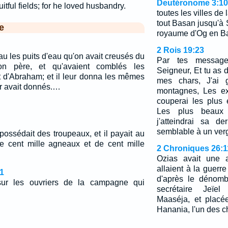
Deutéronome 3:10
itful fields; for he loved husbandry.
toutes les villes de 
tout Basan jusqu'à S
e
royaume d'Og en B
2 Rois 19:23
u les puits d'eau qu'on avait creusés du
Par tes message
n père, et qu'avaient comblés les
Seigneur, Et tu as d
rt d'Abraham; et il leur donna les mêmes
mes chars, J'ai 
r avait donnés.…
montagnes, Les ex
couperai les plus
Les plus beaux
j'atteindrai sa d
semblable à un verg
ossédait des troupeaux, et il payait au
 de cent mille agneaux et de cent mille
2 Chroniques 26:1
Ozias avait une 
allaient à la guer
1
d'après le dénomb
 sur les ouvriers de la campagne qui
secrétaire Jeïe
Maaséja, et placé
Hanania, l'un des ch