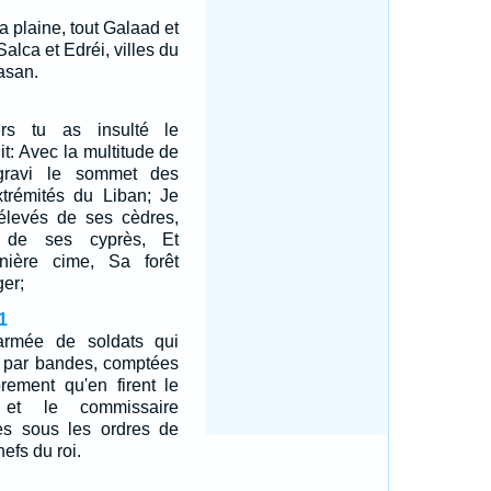
la plaine, tout Galaad et
alca et Edréi, villes du
asan.
rs tu as insulté le
it: Avec la multitude de
gravi le sommet des
trémités du Liban; Je
 élevés de ses cèdres,
 de ses cyprès, Et
ernière cime, Sa forêt
er;
1
armée de soldats qui
re par bandes, comptées
rement qu'en firent le
l et le commissaire
es sous les ordres de
efs du roi.