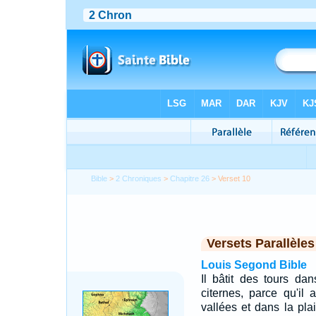
Bible
>
2 Chroniques
>
Chapitre 26
> Verset 10
Versets Parallèles
Louis Segond Bible
Il bâtit des tours da
citernes, parce qu'il
vallées et dans la pla