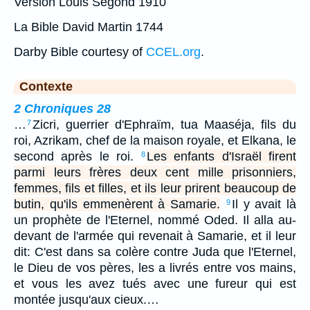
Version Louis Segond 1910
La Bible David Martin 1744
Darby Bible courtesy of
CCEL.org
.
Contexte
2 Chroniques 28
…
Zicri, guerrier d'Ephraïm, tua Maaséja, fils du
7
roi, Azrikam, chef de la maison royale, et Elkana, le
second après le roi.
Les enfants d'Israël firent
8
parmi leurs frères deux cent mille prisonniers,
femmes, fils et filles, et ils leur prirent beaucoup de
butin, qu'ils emmenèrent à Samarie.
Il y avait là
9
un prophète de l'Eternel, nommé Oded. Il alla au-
devant de l'armée qui revenait à Samarie, et il leur
dit: C'est dans sa colère contre Juda que l'Eternel,
le Dieu de vos pères, les a livrés entre vos mains,
et vous les avez tués avec une fureur qui est
montée jusqu'aux cieux.…