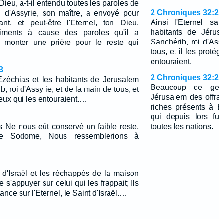
 Dieu, a-t-il entendu toutes les paroles de
2 Chroniques 32:2
 d'Assyrie, son maître, a envoyé pour
Ainsi l'Eternel s
nt, et peut-être l'Eternel, ton Dieu,
habitants de Jér
âtiments à cause des paroles qu'il a
Sanchérib, roi d'As
 monter une prière pour le reste qui
tous, et il les prot
entouraient.
3
2 Chroniques 32:2
 Ezéchias et les habitants de Jérusalem
Beaucoup de gen
, roi d'Assyrie, et de la main de tous, et
Jérusalem des offra
ceux qui les entouraient.…
riches présents à 
qui depuis lors f
s Ne nous eût conservé un faible reste,
toutes les nations.
e Sodome, Nous ressemblerions à
e d'Israël et les réchappés de la maison
s'appuyer sur celui qui les frappait; Ils
ance sur l'Eternel, le Saint d'Israël.…