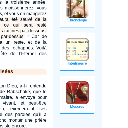
 la troisième année,
s moissonnerez, vous
es, et vous en mangerez
aura été sauvé de la
 ce qui sera resté
s racines par-dessous,
 par-dessus.
Car de
31
ira un reste, et de la
des réchappés. Voilà
èle de l'Eternel des
isées
 ton Dieu, a-t-il entendu
s de Rabschaké, que le
 maître, a envoyé pour
vivant, et peut-être
eu, exercera-t-il ses
e des paroles qu'il a
onc monter une prière
bsiste encore.