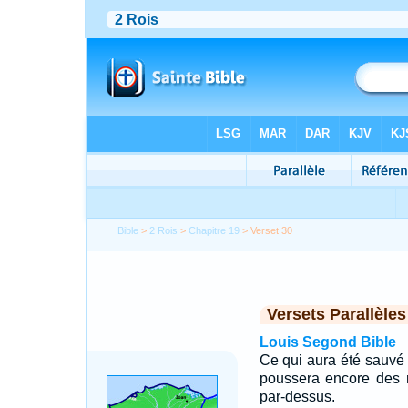
Bible
>
2 Rois
>
Chapitre 19
> Verset 30
Versets Parallèles
Louis Segond Bible
Ce qui aura été sauvé 
poussera encore des r
par-dessus.