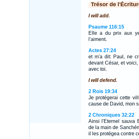
Trésor de l'Écritur
I will add.
Psaume 116:15
Elle a du prix aux y
l'aiment.
Actes 27:24
et m'a dit: Paul, ne c
devant César, et voici
avec toi.
I will defend.
2 Rois 19:34
Je protégerai cette vi
cause de David, mon se
2 Chroniques 32:22
Ainsi l'Eternel sauva
de la main de Sanchérib
il les protégea contre c