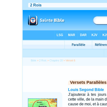
Bible
>
2 Rois
>
Chapitre 20
> Verset 6
Versets Parallèles
Louis Segond Bible
J'ajouterai à tes jours
cette ville, de la main d
cause de moi, et à cau