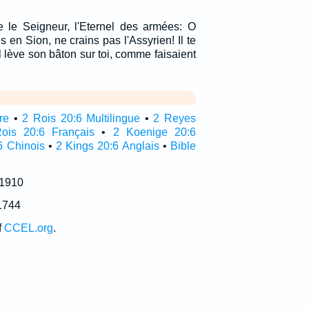
e le Seigneur, l'Eternel des armées: O
 en Sion, ne crains pas l'Assyrien! Il te
il lève son bâton sur toi, comme faisaient
re
•
2 Rois 20:6 Multilingue
•
2 Reyes
ois 20:6 Français
•
2 Koenige 20:6
6 Chinois
•
2 Kings 20:6 Anglais
•
Bible
 1910
1744
f
CCEL.org
.