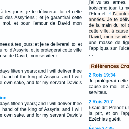
j'ai vu tes larmes. 
troisième jour, tu 
 tes jours, je te délivrerai, toi et cette
l'Eternel.
J'ajoute
6
i des Assyriens ; et je garantirai cette
années. Je te délivr
de moi, et pour l'amour de David mon
de la main du roi d
cette ville, à caus
David, mon servite
une masse de figu
ees à tes jours; et je te delivrerai, toi et
l'appliqua sur l'ulc
u roi d'Assyrie, et je protegerai cette ville
…
ause de David, mon serviteur.
Références Cro
days fifteen years; and I will deliver thee
2 Rois 19:34
e hand of the king of Assyria; and I will
Je protégerai cette
ine own sake, and for my servant David's
cause de moi, et 
serviteur.
ion
2 Rois 20:7
days fifteen years; and I will deliver thee
Esaïe dit: Prenez 
e hand of the king of Assyria; and I will
la prit, et on l'ap
ine own sake, and for my servant David's
Ezéchias guérit.
Ésaïe 37:35