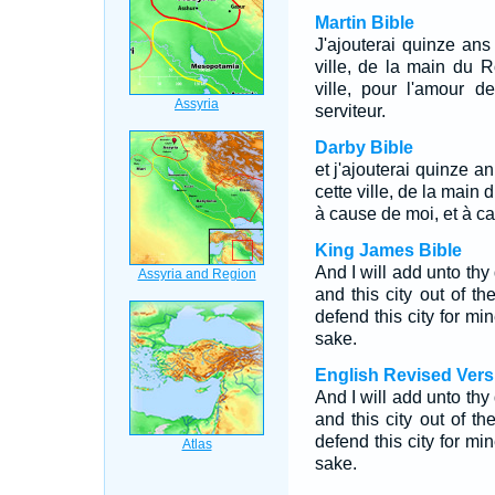
Martin Bible
J'ajouterai quinze ans à
ville, de la main du Ro
ville, pour l'amour 
serviteur.
Darby Bible
et j'ajouterai quinze ann
cette ville, de la main d
à cause de moi, et à c
King James Bible
And I will add unto thy 
and this city out of th
defend this city for m
sake.
English Revised Vers
And I will add unto thy 
and this city out of th
defend this city for m
sake.