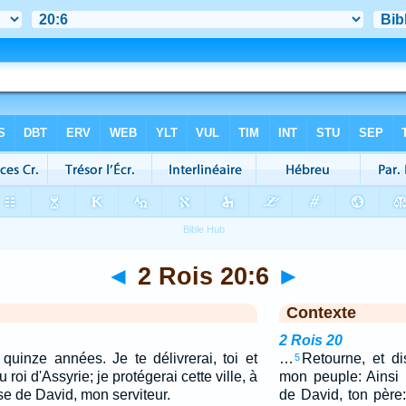
◄
2 Rois 20:6
►
Contexte
2 Rois 20
 quinze années. Je te délivrerai, toi et
…
Retourne, et d
5
u roi d'Assyrie; je protégerai cette ville, à
mon peuple: Ainsi p
se de David, mon serviteur.
de David, ton père: