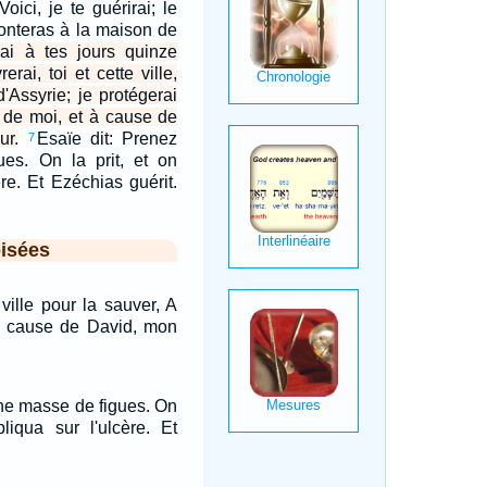
Voici, je te guérirai; le
monteras à la maison de
rai à tes jours quinze
erai, toi et cette ville,
'Assyrie; je protégerai
e de moi, et à cause de
ur.
Esaïe dit: Prenez
7
es. On la prit, et on
ère. Et Ezéchias guérit.
isées
 ville pour la sauver, A
à cause de David, mon
une masse de figues. On
pliqua sur l'ulcère. Et