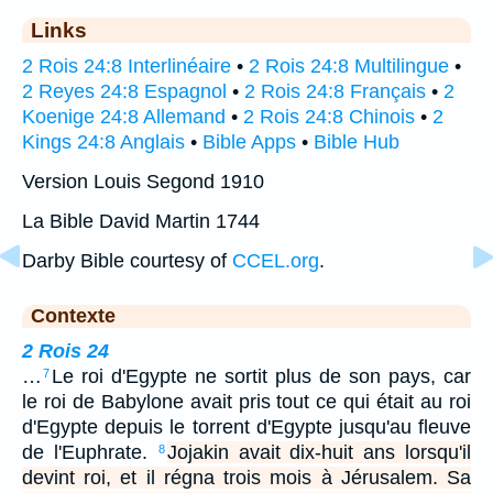
Links
2 Rois 24:8 Interlinéaire
•
2 Rois 24:8 Multilingue
•
2 Reyes 24:8 Espagnol
•
2 Rois 24:8 Français
•
2
Koenige 24:8 Allemand
•
2 Rois 24:8 Chinois
•
2
Kings 24:8 Anglais
•
Bible Apps
•
Bible Hub
Version Louis Segond 1910
La Bible David Martin 1744
Darby Bible courtesy of
CCEL.org
.
Contexte
2 Rois 24
…
Le roi d'Egypte ne sortit plus de son pays, car
7
le roi de Babylone avait pris tout ce qui était au roi
d'Egypte depuis le torrent d'Egypte jusqu'au fleuve
de l'Euphrate.
Jojakin avait dix-huit ans lorsqu'il
8
devint roi, et il régna trois mois à Jérusalem. Sa