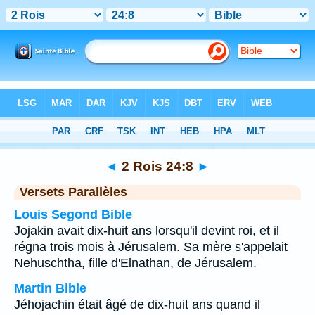
Bible
>
2 Rois
>
Chapitre 24
> Verset 8
◄
2 Rois 24:8
►
Versets Parallèles
Louis Segond Bible
Jojakin avait dix-huit ans lorsqu'il devint roi, et il
régna trois mois à Jérusalem. Sa mère s'appelait
Nehuschtha, fille d'Elnathan, de Jérusalem.
Martin Bible
Jéhojachin était âgé de dix-huit ans quand il