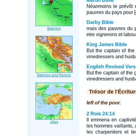
Martin Bible
Néanmoins le prévôt d
pauvres du pays pour [ê
Darby Bible
mais des pauvres du p
etre vignerons et labou
King James Bible
But the captain of the
vinedressers and hus
English Revised Vers
But the captain of the g
vinedressers and hus
Trésor de l'Écritur
left of the poor.
2 Rois 24:14
Il emmena en captivité
les hommes vaillants, 
les charpentiers et le