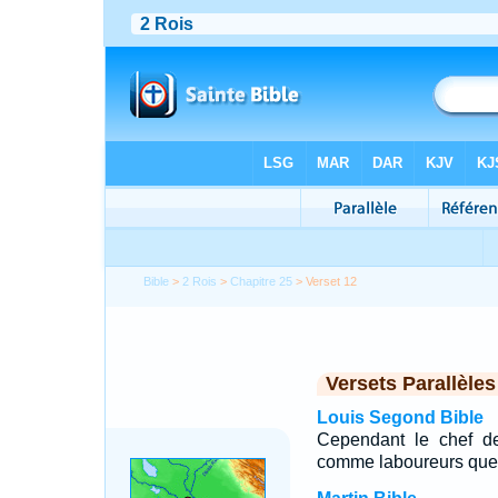
Bible
>
2 Rois
>
Chapitre 25
> Verset 12
Versets Parallèles
Louis Segond Bible
Cependant le chef d
comme laboureurs quel