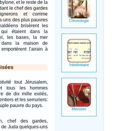
ylone, et le reste de la
ant le chef des gardes
ignerons et comme
s-uns des plus pauvres
aldéens brisèrent les
 qui étaient dans la
el, les bases, la mer
it dans la maison de
n emportèrent l'airain à
isées
ivité tout Jérusalem,
et tous les hommes
re de dix mille exilés,
ntiers et les serruriers:
euple pauvre du pays.
n, chef des gardes,
s de Juda quelques-uns