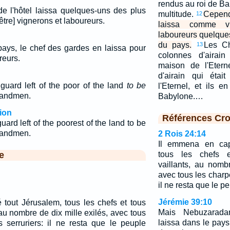
rendus au roi de Bab
e l'hôtel laissa quelques-uns des plus
multitude.
Cepend
12
tre] vignerons et laboureurs.
laissa comme v
laboureurs quelque
du pays.
Les Ch
13
ays, le chef des gardes en laissa pour
colonnes d'airain
reurs.
maison de l'Etern
d'airain qui éta
 guard left of the poor of the land
to be
l'Eternel, et ils e
bandmen.
Babylone.…
ion
Références Cro
uard left of the poorest of the land to be
bandmen.
2 Rois 24:14
Il emmena en capt
e
tous les chefs 
vaillants, au nomb
avec tous les charpe
il ne resta que le p
Jérémie 39:10
 tout Jérusalem, tous les chefs et tous
Mais Nebuzarada
au nombre de dix mille exilés, avec tous
laissa dans le pay
s serruriers: il ne resta que le peuple