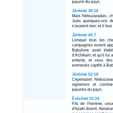
pauvre du pays.
Jérémie 39:10
Mais Nebuzaradan, ch
Juda quelques-uns d
n'avaient rien; et il l
Jérémie 40:7
Lorsque tous les che
campagnes eurent appr
Babylone avait établ
d'Achikam, et qu'il lui
enfants, et ceux de
emmenés captifs à Bab
Jérémie 52:16
Cependant Nebuzarad
vignerons et comme
pauvres du pays.
Ézéchiel 33:24
Fils de l'homme, ceux
d'Israël disent: Abraham