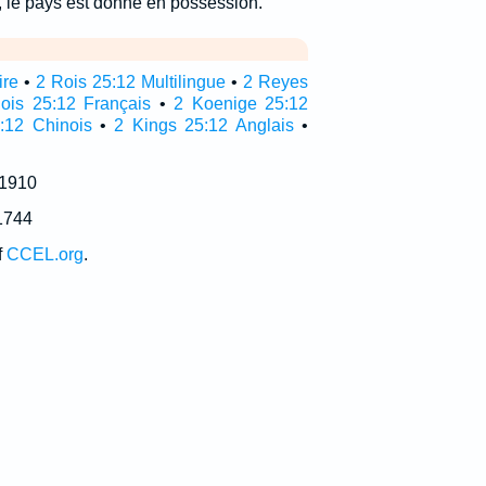
le pays est donné en possession.
ire
•
2 Rois 25:12 Multilingue
•
2 Reyes
ois 25:12 Français
•
2 Koenige 25:12
:12 Chinois
•
2 Kings 25:12 Anglais
•
 1910
1744
f
CCEL.org
.