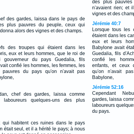
des plus pauvres
n'avaient rien; et 
vignes et des cham
ef des gardes, laissa dans le pays de
Jérémie 40:7
es plus pauvres du peuple, ceux qui
Lorsque tous les 
eur donna alors des vignes et des champs.
étaient dans les c
eux et leurs ho
fs des troupes qui étaient dans les
Babylone avait éta
is, eux et leurs hommes, que le roi de
Guedalia, fils d'Ach
i gouverneur du pays Guedalia, fils
confié les homm
 avait confié les hommes, les femmes, les
enfants, et ceux
s pauvres du pays qu'on n'avait pas
qu'on n'avait pa
ylone,
Babylone,
Jérémie 52:16
Cependant Nebu
an, chef des gardes, laissa comme
gardes, laissa co
 laboureurs quelques-uns des plus
laboureurs quelque
du pays.
 qui habitent ces ruines dans le pays
 était seul, et il a hérité le pays; à nous