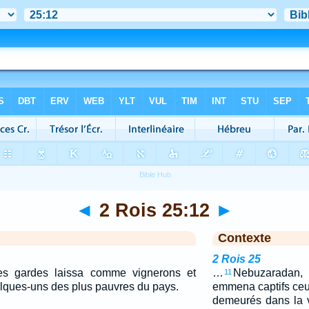
◄
2 Rois 25:12
►
Contexte
2 Rois 25
es gardes laissa comme vignerons et
…
Nebuzaradan
11
ques-uns des plus pauvres du pays.
emmena captifs ceu
demeurés dans la vi