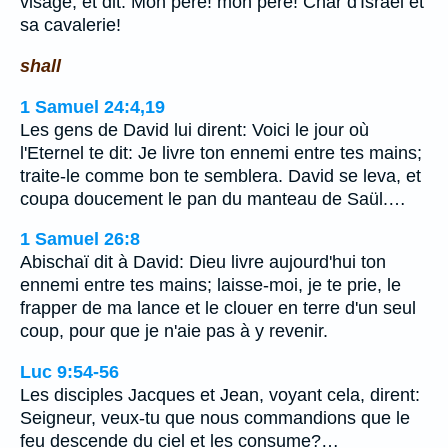
visage, et dit: Mon père! mon père! Char d'Israël et
sa cavalerie!
shall
1 Samuel 24:4,19
Les gens de David lui dirent: Voici le jour où
l'Eternel te dit: Je livre ton ennemi entre tes mains;
traite-le comme bon te semblera. David se leva, et
coupa doucement le pan du manteau de Saül.…
1 Samuel 26:8
Abischaï dit à David: Dieu livre aujourd'hui ton
ennemi entre tes mains; laisse-moi, je te prie, le
frapper de ma lance et le clouer en terre d'un seul
coup, pour que je n'aie pas à y revenir.
Luc 9:54-56
Les disciples Jacques et Jean, voyant cela, dirent:
Seigneur, veux-tu que nous commandions que le
feu descende du ciel et les consume?…