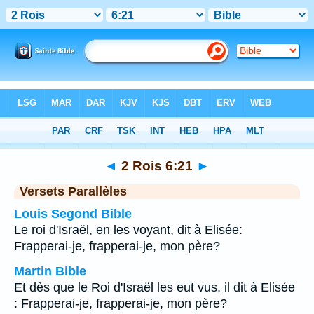
Bible
>
2 Rois
>
Chapitre 6
> Verset 21
◄
2 Rois 6:21
►
Versets Parallèles
Louis Segond Bible
Le roi d'Israël, en les voyant, dit à Elisée:
Frapperai-je, frapperai-je, mon père?
Martin Bible
Et dès que le Roi d'Israël les eut vus, il dit à Elisée
: Frapperai-je, frapperai-je, mon père?