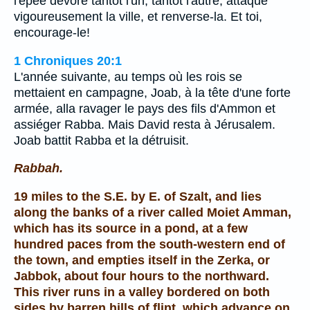
l'épée dévore tantôt l'un, tantôt l'autre; attaque
vigoureusement la ville, et renverse-la. Et toi,
encourage-le!
1 Chroniques 20:1
L'année suivante, au temps où les rois se
mettaient en campagne, Joab, à la tête d'une forte
armée, alla ravager le pays des fils d'Ammon et
assiéger Rabba. Mais David resta à Jérusalem.
Joab battit Rabba et la détruisit.
Rabbah.
19 miles to the S.E. by E. of Szalt, and lies
along the banks of a river called Moiet Amman,
which has its source in a pond, at a few
hundred paces from the south-western end of
the town, and empties itself in the Zerka, or
Jabbok, about four hours to the northward.
This river runs in a valley bordered on both
sides by barren hills of flint, which advance on