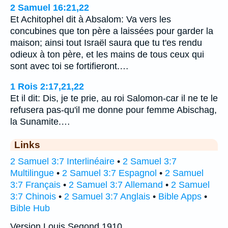
2 Samuel 16:21,22
Et Achitophel dit à Absalom: Va vers les
concubines que ton père a laissées pour garder la
maison; ainsi tout Israël saura que tu t'es rendu
odieux à ton père, et les mains de tous ceux qui
sont avec toi se fortifieront.…
1 Rois 2:17,21,22
Et il dit: Dis, je te prie, au roi Salomon-car il ne te le
refusera pas-qu'il me donne pour femme Abischag,
la Sunamite.…
Links
2 Samuel 3:7 Interlinéaire
•
2 Samuel 3:7
Multilingue
•
2 Samuel 3:7 Espagnol
•
2 Samuel
3:7 Français
•
2 Samuel 3:7 Allemand
•
2 Samuel
3:7 Chinois
•
2 Samuel 3:7 Anglais
•
Bible Apps
•
Bible Hub
Version Louis Segond 1910