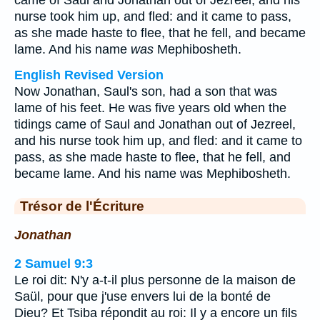
came of Saul and Jonathan out of Jezreel, and his
nurse took him up, and fled: and it came to pass,
as she made haste to flee, that he fell, and became
lame. And his name
was
Mephibosheth.
English Revised Version
Now Jonathan, Saul's son, had a son that was
lame of his feet. He was five years old when the
tidings came of Saul and Jonathan out of Jezreel,
and his nurse took him up, and fled: and it came to
pass, as she made haste to flee, that he fell, and
became lame. And his name was Mephibosheth.
Trésor de l'Écriture
Jonathan
2 Samuel 9:3
Le roi dit: N'y a-t-il plus personne de la maison de
Saül, pour que j'use envers lui de la bonté de
Dieu? Et Tsiba répondit au roi: Il y a encore un fils