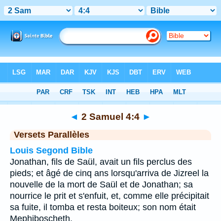
Bible
>
2 Samuel
>
Chapitre 4
> Verset 4
◄
2 Samuel 4:4
►
Versets Parallèles
Louis Segond Bible
Jonathan, fils de Saül, avait un fils perclus des
pieds; et âgé de cinq ans lorsqu'arriva de Jizreel la
nouvelle de la mort de Saül et de Jonathan; sa
nourrice le prit et s'enfuit, et, comme elle précipitait
sa fuite, il tomba et resta boiteux; son nom était
Mephiboscheth.