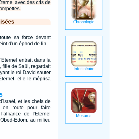
Eternel avec des cris de
rompettes.
isées
toute sa force devant
 ceint d'un éphod de lin.
Eternel entrait dans la
 fille de Saül, regardait
oyant le roi David sauter
Eternel, elle le méprisa
5
'Israël, et les chefs de
t en route pour faire
l'alliance de l'Eternel
d'Obed-Edom, au milieu