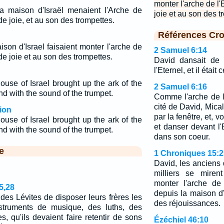
monter l'arche de l'
la maison d'Israël menaient l'Arche de
joie et au son des t
de joie, et au son des trompettes.
Références Cro
ison d'Israel faisaient monter l'arche de
2 Samuel 6:14
de joie et au son des trompettes.
David dansait de 
l'Eternel, et il était
ouse of Israel brought up the ark of the
2 Samuel 6:16
d with the sound of the trumpet.
Comme l'arche de l'
cité de David, Mical,
ion
par la fenêtre, et, v
ouse of Israel brought up the ark of the
et danser devant l'
d with the sound of the trumpet.
dans son coeur.
e
1 Chroniques 15:2
David, les anciens d
milliers se miren
monter l'arche de 
5,28
depuis la maison 
des Lévites de disposer leurs frères les
des réjouissances.
struments de musique, des luths, des
, qu'ils devaient faire retentir de sons
Ézéchiel 46:10