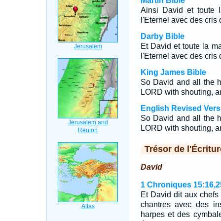
Martin Bible
Ainsi David et toute 
l'Eternel avec des cris 
Darby Bible
Et David et toute la ma
l'Eternel avec des cris 
King James Bible
So David and all the h
LORD with shouting, an
English Revised Vers
So David and all the h
LORD with shouting, an
Trésor de l'Écritur
David
1 Chroniques 15:16,2
Et David dit aux chefs 
chantres avec des in
harpes et des cymbales