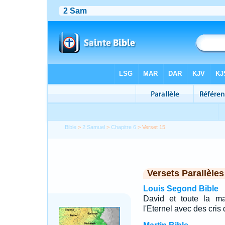
Bible
>
2 Samuel
>
Chapitre 6
> Verset 15
Versets Parallèles
Louis Segond Bible
David et toute la mai
l'Eternel avec des cris 