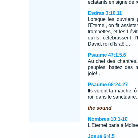
éclatants en signe de 
Esdras 3:10,11
Lorsque les ouvriers
l'Eternel, on fit assist
trompettes, et les Lévi
qu'ils célébrassent 
David, roi d'Israël.…
Psaume 47:1,5,6
Au chef des chantres.
peuples, battez des 
joie!…
Psaume 68:24-27
Ils voient ta marche,
roi, dans le sanctuaire
the sound
Nombres 10:1-10
L'Eternel parla à Moïse
Josué 6:4,5