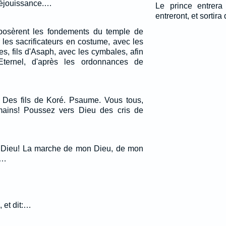
réjouissance.…
Le prince entrera
entreront, et sortira 
 posèrent les fondements du temple de
er les sacrificateurs en costume, avec les
tes, fils d'Asaph, avec les cymbales, afin
l'Eternel, d'après les ordonnances de
 Des fils de Koré. Psaume. Vous tous,
mains! Poussez vers Dieu des cris de
 ô Dieu! La marche de mon Dieu, de mon
.…
, et dit:…