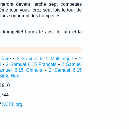
orteront devant l'arche sept trompettes
ième jour, vous ferez sept fois le tour de
cateurs sonneront des trompettes.…
 trompette! Louez-le avec le luth et la
néaire
•
2 Samuel 6:15 Multilingue
•
2
l
•
2 Samuel 6:15 Français
•
2 Samuel
amuel 6:15 Chinois
•
2 Samuel 6:15
Bible Hub
 1910
1744
f
CCEL.org
.