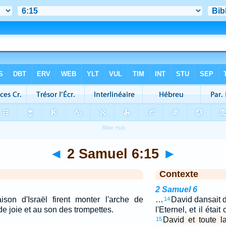
◄
2 Samuel 6:15
►
Contexte
2 Samuel 6
son d'Israël firent monter l'arche de
…
David dansait d
14
de joie et au son des trompettes.
l'Eternel, et il étai
David et toute la
15