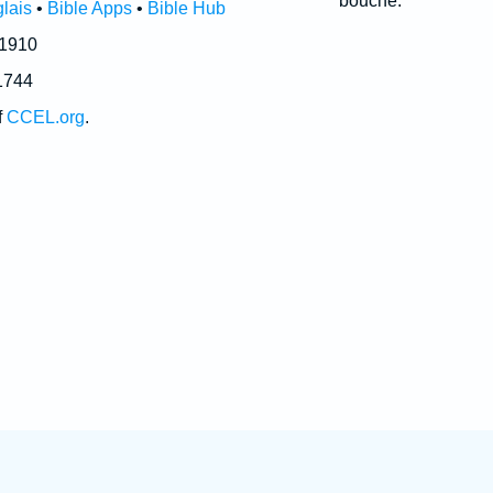
bouche.
lais
•
Bible Apps
•
Bible Hub
 1910
1744
f
CCEL.org
.