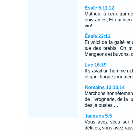
Ésaïe 5:11,12
Malheur à ceux qui de
enivrantes, Et qui bien
vin!…
Ésaïe 22:13
Et voici de la gaîté et
tue des brebis, On ma
Mangeons et buvons, c
Luc 16:19
Il y avait un homme rich
et qui chaque jour menai
Romains 13:13,14
Marchons honnêtement,
de l'ivrognerie, de la l
des jalousies.…
Jacques 5:5
Vous avez vécu sur l
délices, vous avez ras