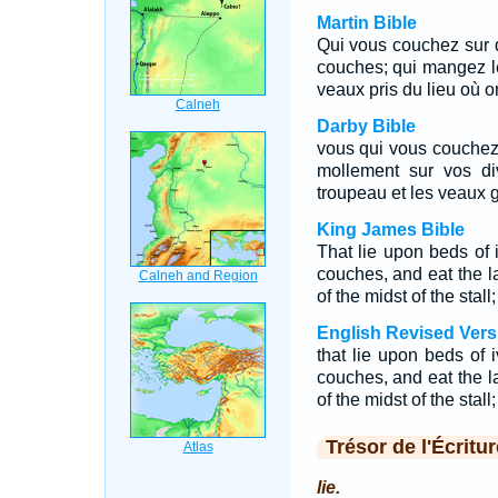
Martin Bible
Qui vous couchez sur de
couches; qui mangez le
veaux pris du lieu où o
Darby Bible
vous qui vous couchez s
mollement sur vos d
troupeau et les veaux g
King James Bible
That lie upon beds of 
couches, and eat the la
of the midst of the stall;
English Revised Vers
that lie upon beds of 
couches, and eat the la
of the midst of the stall;
Trésor de l'Écritur
lie.