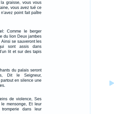
a graisse, vous vous
laine, vous avez tué ce
 n'avez point fait paître
rnel: Comme le berger
le du lion Deux jambes
, Ainsi se sauveront les
 qui sont assis dans
'un lit et sur des tapis
chants du palais seront
s, Dit le Seigneur,
a partout en silence une
es.
leins de violence, Ses
t le mensonge, Et leur
 tromperie dans leur