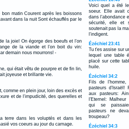
Voici quel a été 
soeur. Elle avait d
 bon matin Courent après les boissons
dans l'abondance e
 avant dans la nuit Sont échauffés par le
sécurité, elle et 
soutenait pas la m
l'indigent.
 de la joie! On égorge des boeufs et l'on
Ézéchiel 23:41
nge de la viande et l'on boit du vin:
Tu t'es assise sur u
ar demain nous mourrons! -
lequel une table é
placé sur cette t
huile.
e, qui était vêtu de pourpre et de fin lin,
t joyeuse et brillante vie.
Ézéchiel 34:2
Fils de l'homme, 
pasteurs d'Israël! 
 comme en plein jour, loin des excès et
aux pasteurs: Ain
uxure et de l'impudicité, des querelles et
l'Eternel: Malheur
qui se paissai
pasteurs ne devai
troupeau?
a terre dans les voluptés et dans les
sasié vos coeurs au jour du carnage.
Ézéchiel 34:3