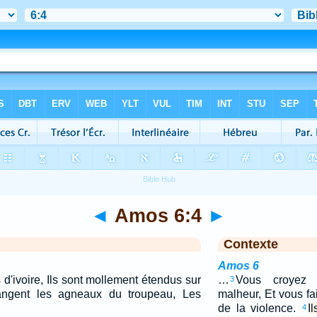
◄
Amos 6:4
►
Contexte
Amos 6
s d'ivoire, Ils sont mollement étendus sur
…
Vous croyez 
3
angent les agneaux du troupeau, Les
malheur, Et vous fa
de la violence.
I
4