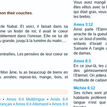
Vous avez mangé l
êtes vêtus avec la 
qui était gras, vous
pon their couches.
les brebis.
Amos 3:12
 de Nabal. Et voici, il faisait dans sa
Ainsi parle l'Ete
e un festin de roi; il avait le coeur
arrache de la gueu
plètement dans l'ivresse. Elle ne lui dit
ou un bout d'oreille
u grande, jusqu'à la lumière du matin.…
enfants d'Israël
Samarie A l'angle d
de damas.
s entrailles, Les pensées de leur coeur se
Amos 8:3
En ce jour-là, les 
des gémissement
: Mon âme, tu as beaucoup de biens en
l'Eternel; On jetter
s années; repose-toi, mange, bois, et
multitude de cadavr
Michée 6:12
Ses riches sont p
habitants profèren
e
•
Amos 6:4 Multilingue
•
Amós 6:4
langue n'est que
rançais
•
Amos 6:4 Allemand
•
Amos 6:4