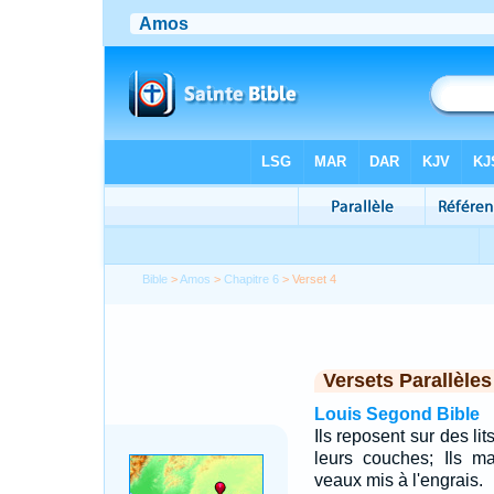
Bible
>
Amos
>
Chapitre 6
> Verset 4
Versets Parallèles
Louis Segond Bible
Ils reposent sur des lit
leurs couches; Ils m
veaux mis à l'engrais.