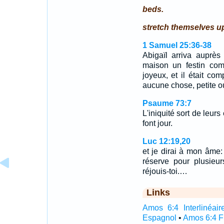
beds.
stretch themselves u
1 Samuel 25:36-38
Abigaïl arriva auprès
maison un festin comm
joyeux, et il était com
aucune chose, petite o
Psaume 73:7
L'iniquité sort de leur
font jour.
Luc 12:19,20
et je dirai à mon âme
réserve pour plusieur
réjouis-toi.…
Links
Amos 6:4 Interlinéair
Espagnol
•
Amos 6:4 F