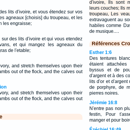
d'ivoire, Ils sont
leurs couches; Ils
s lits d'ivoire, et vous étendez sur vos
troupeau, Les veau
s agneaux [choisis] du troupeau, et les
extravaguent au son
n les engraisse;
habiles comme Dav
de musique.…
ur des lits d'ivoire et qui vous etendez
Références Cro
ivans, et qui mangez les agneaux du
ras de l'etable;
Esther 1:6
Des tentures blanc
étaient attachée
ivory, and stretch themselves upon their
byssus et de po
mbs out of the flock, and the calves out
d'argent et à des 
lits d'or et d'argen
ion
de porphyre, de m
ivory, and stretch themselves upon their
pierres noires.
mbs out of the flock, and the calves out
Jérémie 16:8
N'entre pas non p
festin, Pour t'as
e
manger et pour boir
Ézéchiel 16:49