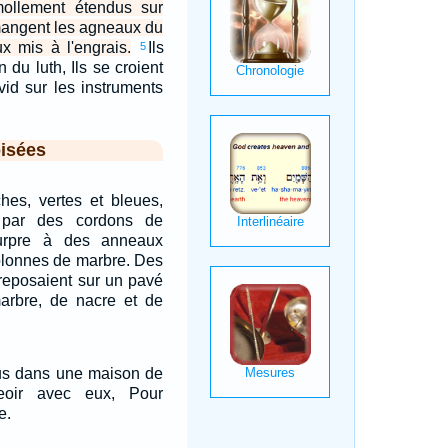
 mollement étendus sur
 mangent les agneaux du
x mis à l'engrais.
Ils
5
 du luth, Ils se croient
id sur les instruments
isées
hes, vertes et bleues,
s par des cordons de
urpre à des anneaux
colonnes de marbre. Des
t reposaient sur un pavé
arbre, de nacre et de
lus dans une maison de
seoir avec eux, Pour
e.