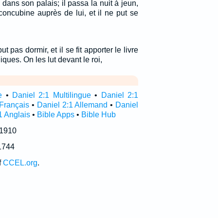
 dans son palais; il passa la nuit à jeun,
e concubine auprès de lui, et il ne put se
put pas dormir, et il se fit apporter le livre
ques. On les lut devant le roi,
e
•
Daniel 2:1 Multilingue
•
Daniel 2:1
 Français
•
Daniel 2:1 Allemand
•
Daniel
1 Anglais
•
Bible Apps
•
Bible Hub
 1910
1744
f
CCEL.org
.