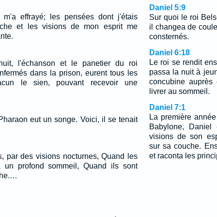
Daniel 5:9
m'a effrayé; les pensées dont j'étais
Sur quoi le roi Belsc
che et les visions de mon esprit me
il changea de coule
nte.
consternés.
Daniel 6:18
Le roi se rendit ens
t, l'échanson et le panetier du roi
passa la nuit à jeun,
enfermés dans la prison, eurent tous les
concubine auprès d
cun le sien, pouvant recevoir une
livrer au sommeil.
Daniel 7:1
La première année 
haraon eut un songe. Voici, il se tenait
Babylone, Daniel
visions de son espr
sur sa couche. Ensu
et raconta les princ
s, par des visions nocturnes, Quand les
 un profond sommeil, Quand ils sont
che.…