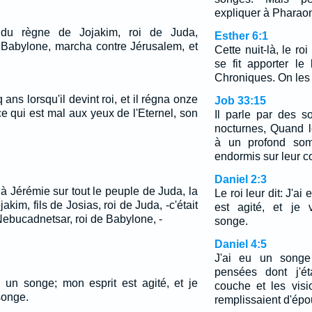
expliquer à Pharao
du règne de Jojakim, roi de Juda,
Esther 6:1
 Babylone, marcha contre Jérusalem, et
Cette nuit-là, le roi
se fit apporter le
Chroniques. On les l
 ans lorsqu'il devint roi, et il régna onze
Job 33:15
 ce qui est mal aux yeux de l'Eternel, son
Il parle par des s
nocturnes, Quand 
à un profond som
endormis sur leur c
Daniel 2:3
à Jérémie sur tout le peuple de Juda, la
Le roi leur dit: J'a
kim, fils de Josias, roi de Juda, -c'était
est agité, et je 
ebucadnetsar, roi de Babylone, -
songe.
Daniel 4:5
J'ai eu un songe 
pensées dont j'ét
eu un songe; mon esprit est agité, et je
couche et les vis
songe.
remplissaient d'épo