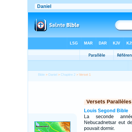
Bible
>
Daniel
>
Chapitre 2
> Verset 1
Versets Parallèles
Louis Segond Bible
La seconde anné
Nebucadnetsar eut des
pouvait dormir.