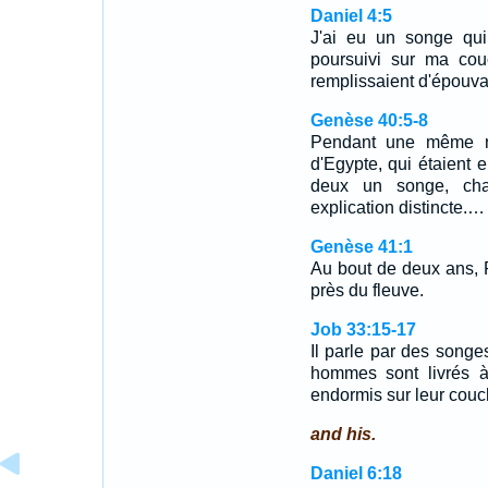
Daniel 4:5
J'ai eu un songe qui 
poursuivi sur ma cou
remplissaient d'épouva
Genèse 40:5-8
Pendant une même nui
d'Egypte, qui étaient 
deux un songe, cha
explication distincte.…
Genèse 41:1
Au bout de deux ans, P
près du fleuve.
Job 33:15-17
Il parle par des songe
hommes sont livrés à
endormis sur leur cou
and his.
Daniel 6:18