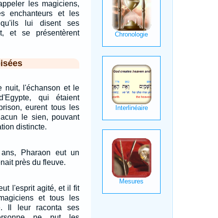
 appeler les magiciens,
les enchanteurs et les
u'ils lui disent ses
nt, et se présentèrent
isées
nuit, l'échanson et le
'Egypte, qui étaient
rison, eurent tous les
acun le sien, pouvant
tion distincte.
ans, Pharaon eut un
enait près du fleuve.
 l'esprit agité, et il fit
magiciens et tous les
. Il leur raconta ses
ersonne ne put les