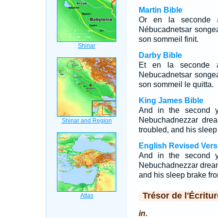
Martin Bible
Or en la seconde 
Nébucadnetsar songea 
son sommeil finit.
Darby Bible
Et en la seconde 
Nebucadnetsar songea 
son sommeil le quitta.
King James Bible
And in the second y
Nebuchadnezzar dream
troubled, and his sleep
English Revised Vers
And in the second y
Nebuchadnezzar dreame
and his sleep brake fr
Trésor de l'Écritur
in.