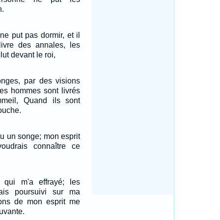
n.
 ne put pas dormir, et il
 livre des annales, les
ut devant le roi,
onges, par des visions
les hommes sont livrés
meil, Quand ils sont
ouche.
i eu un songe; mon esprit
voudrais connaître ce
qui m'a effrayé; les
ais poursuivi sur ma
ions de mon esprit me
uvante.