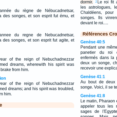
dormir.
Le roi fit
2
les astrologues, 
année du règne de Nébucadnetsar,
Chaldéens, pour q
des songes, et son esprit fut ému, et
songes. Ils vinre
devant le roi.…
Références Cro
annee du regne de Nebucadnetsar,
des songes, et son esprit fut agite, et
Genèse 40:5
Pendant une même 
panetier du roi d
enfermés dans la p
ear of the reign of Nebuchadnezzar
deux un songe, ch
ed dreams, wherewith his spirit was
recevoir une explica
 brake from him.
Genèse 41:1
ion
Au bout de deux 
ear of the reign of Nebuchadnezzar
songe. Voici, il se t
d dreams; and his spirit was troubled,
om him.
Genèse 41:8
Le matin, Pharaon eut
e
appeler tous les 
sages de l'Egypte
songes. Mais p