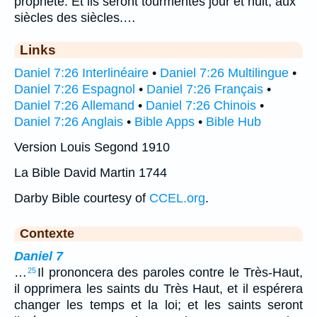
prophète. Et ils seront tourmentés jour et nuit, aux
siècles des siècles.…
Links
Daniel 7:26 Interlinéaire
•
Daniel 7:26 Multilingue
•
Daniel 7:26 Espagnol
•
Daniel 7:26 Français
•
Daniel 7:26 Allemand
•
Daniel 7:26 Chinois
•
Daniel 7:26 Anglais
•
Bible Apps
•
Bible Hub
Version Louis Segond 1910
La Bible David Martin 1744
Darby Bible courtesy of
CCEL.org
.
Contexte
Daniel 7
…
Il prononcera des paroles contre le Très-Haut,
25
il opprimera les saints du Très Haut, et il espérera
changer les temps et la loi; et les saints seront