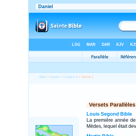
Bible
>
Daniel
>
Chapitre 9
> Verset 1
Versets Parallèles
Louis Segond Bible
La première année de 
Mèdes, lequel était d