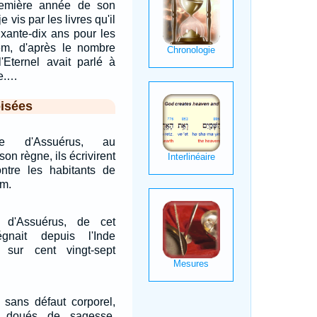
remière année de son
e vis par les livres qu'il
ixante-dix ans pour les
em, d'après le nombre
'Eternel avait parlé à
te.…
isées
e d'Assuérus, au
n règne, ils écrivirent
ntre les habitants de
em.
 d'Assuérus, de cet
gnait depuis l'Inde
 sur cent vingt-sept
 sans défaut corporel,
, doués de sagesse,