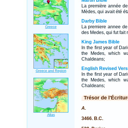
Martin Bible
La première année de 
Mèdes, qui avait été é
Darby Bible
La premiere annee de 
des Medes, qui fut fait
King James Bible
In the first year of Da
the Medes, which wa
Chaldeans;
English Revised Vers
In the first year of Da
the Medes, which wa
Chaldeans;
Trésor de l'Écritur
A.
3466. B.C.