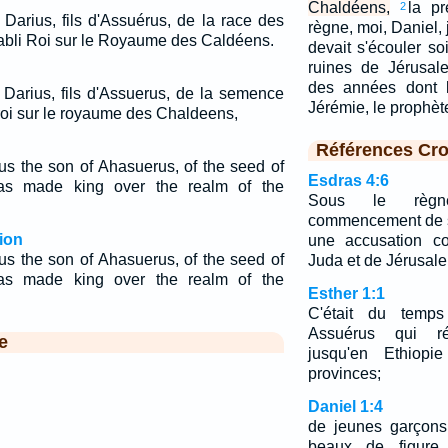
Chaldéens,
la p
2
Darius, fils d'Assuérus, de la race des
règne, moi, Daniel, j
tabli Roi sur le Royaume des Caldéens.
devait s'écouler so
ruines de Jérusal
des années dont l
Darius, fils d'Assuerus, de la semence
Jérémie, le prophè
 roi sur le royaume des Chaldeens,
Références Cro
rius the son of Ahasuerus, of the seed of
Esdras 4:6
s made king over the realm of the
Sous le règn
commencement de so
ion
une accusation co
rius the son of Ahasuerus, of the seed of
Juda et de Jérusal
s made king over the realm of the
Esther 1:1
C'était du temps
Assuérus qui ré
e
jusqu'en Ethiopie
provinces;
Daniel 1:4
de jeunes garçons
beaux de figure