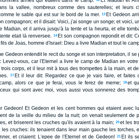
 hommes armes qui etaient dans le camp.
Et Madian et Ama
 dans la vallee, nombreux comme des sauterelles; et leurs
omme le sable qui est sur le bord de la mer.
Et Gedeon arri
13
n compagnon; et il disait: Voici, j'ai songe un songe; et voici, 
 Madian, et il arriva jusqu'à la tente et la heurta, et elle tomba
ente etait là renversee.
Et son compagnon repondit et dit: C
14
ils de Joas, homme d'Israel: Dieu a livre Madian et tout le cam
ue Gedeon entendit le recit du songe et son interpretation, il se 
t: Levez-vous, car l'Eternel a livre le camp de Madian en votre
rois corps, et il leur mit à tous des trompettes à la main, et d
hes.
Et il leur dit: Regardez ce que je vais faire, et faite
17
u camp, alors ce que je ferai, vous le ferez de meme;
et q
18
s ceux qui sont avec moi, vous aussi vous sonnerez des trompe
our Gedeon! Et Gedeon et les cent hommes qui etaient avec lui
de la veille du milieu de la nuit; on venait seulement de pl
s, et briserent les cruches qu'ils avaient à la main;
et les t
20
t les cruches: ils tenaient dans leur main gauche les torches, 
nner, et criaient: L'epee de l'Eternel et de Gedeon!
Et ils 
21