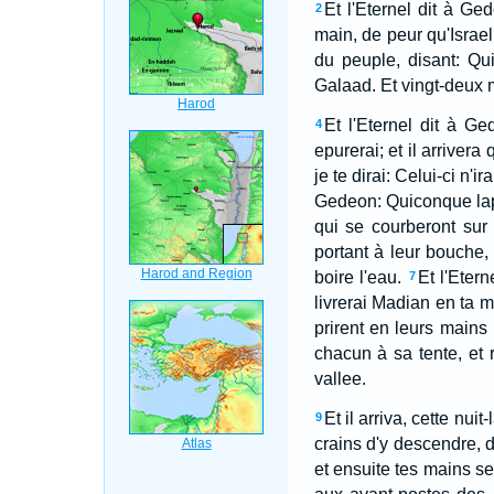
Et l'Eternel dit à Ge
2
main, de peur qu'Israel 
du peuple, disant: Qu
Galaad. Et vingt-deux m
Et l'Eternel dit à G
4
epurerai; et il arrivera 
je te dirai: Celui-ci n'ir
Gedeon: Quiconque lape
qui se courberont sur
portant à leur bouche,
boire l'eau.
Et l'Eter
7
livrerai Madian en ta m
prirent en leurs mains
chacun à sa tente, et 
vallee.
Et il arriva, cette nuit
9
crains d'y descendre, 
et ensuite tes mains se