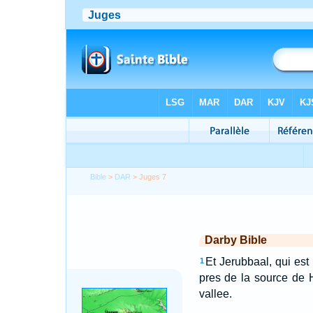
Bible
>
DAR
> Juges 7
Darby Bible
Et Jerubbaal, qui est
1
pres de la source de H
vallee.