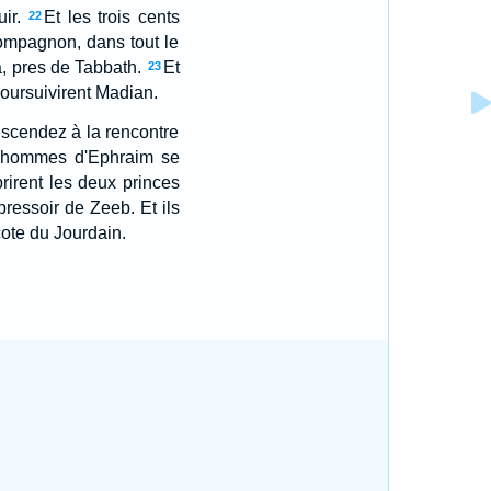
ir.
Et les trois cents
22
ompagnon, dans tout le
a, pres de Tabbath.
Et
23
poursuivirent Madian.
scendez à la rencontre
es hommes d'Ephraim se
 prirent les deux princes
pressoir de Zeeb. Et ils
cote du Jourdain.