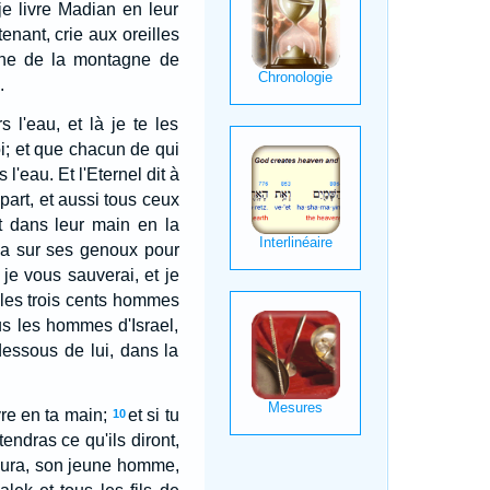
je livre Madian en leur
nant, crie aux oreilles
igne de la montagne de
.
 l'eau, et là je te les
 toi; et que chacun de qui
 l'eau. Et l'Eternel dit à
art, et aussi tous ceux
t dans leur main en la
rba sur ses genoux pour
 je vous sauverai, et je
 les trois cents hommes
us les hommes d'Israel,
dessous de lui, dans la
ivre en ta main;
et si tu
10
tendras ce qu'ils diront,
t Pura, son jeune homme,