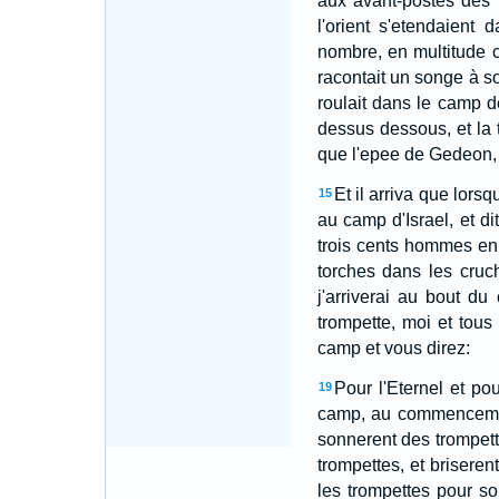
aux avant-postes des
l'orient s'etendaient
nombre, en multitude c
racontait un songe à so
roulait dans le camp de
dessus dessous, et la t
que l'epee de Gedeon, f
Et il arriva que lorsq
15
au camp d'Israel, et di
trois cents hommes en t
torches dans les cruc
j'arriverai au bout d
trompette, moi et tou
camp et vous direz:
Pour l'Eternel et p
19
camp, au commencement 
sonnerent des trompette
trompettes, et briseren
les trompettes pour so