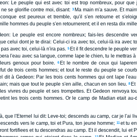
deon: Le peuple qui est avec toi est trop nombreux, pour que 
ne se glorifie contre moi, disant:
Ma main m'a sauve. Et mainte
3
iconque est peureux et tremble, qu'il s'en retourne et s'elo
ille hommes du peuple s'en retournerent; et il en resta dix mille
edeon: Le peuple est encore nombreux; fais-les descendre vers
que celui dont je te dirai: Celui-ci ira avec toi, celui-là ira avec
a pas avec toi, celui-là n'ira pas.
Et il fit descendre le peuple vers
5
ra l'eau avec sa langue, comme lape le chien, tu le mettras à p
 leurs genoux pour boire.
Et le nombre de ceux qui laperen
6
 fut de trois cents hommes; et tout le reste du peuple se cou
nel dit à Gedeon: Par les trois cents hommes qui ont lape l'eau
ain; mais que tout le peuple s'en aille, chacun en son lieu.
Et
8
 les vivres du peuple et ses trompettes. Et Gedeon renvoya to
retint les trois cents hommes. Or le camp de Madian etait au-
-là, que l'Eternel lui dit: Leve-toi; descends au camp, car je l'ai l
descends vers le camp, toi et Pura, ton jeune homme;
et tu en
11
ront fortifiees et tu descendras au camp. Et il descendit, lui e
12