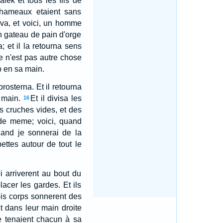
lek et tous les fils de
 chameaux etaient sans
va, et voici, un homme
un gateau de pain d'orge
; et il la retourna sens
e n'est pas autre chose
p en sa main.
prosterna. Et il retourna
 main.
Et il divisa les
16
es cruches vides, et des
s de meme; voici, quand
uand je sonnerai de la
ttes autour de tout le
 arriverent au bout du
acer les gardes. Et ils
rois corps sonnerent des
et dans leur main droite
se tenaient chacun à sa