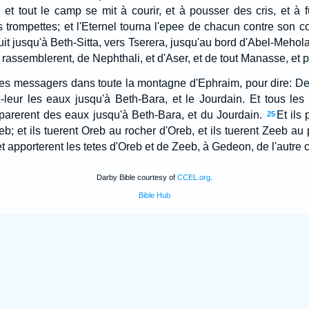
et tout le camp se mit à courir, et à pousser des cris, et à fu
trompettes; et l'Eternel tourna l'epee de chacun contre son c
it jusqu'à Beth-Sitta, vers Tserera, jusqu'au bord d'Abel-Mehol
rassemblerent, de Nephthali, et d'Aser, et de tout Manasse, et 
s messagers dans toute la montagne d'Ephraim, pour dire: De
-leur les eaux jusqu'à Beth-Bara, et le Jourdain. Et tous l
parerent des eaux jusqu'à Beth-Bara, et du Jourdain.
Et ils
25
; et ils tuerent Oreb au rocher d'Oreb, et ils tuerent Zeeb au 
t apporterent les tetes d'Oreb et de Zeeb, à Gedeon, de l'autre 
Darby Bible courtesy of
CCEL.org
.
Bible Hub