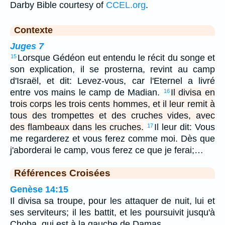
Darby Bible courtesy of
CCEL.org
.
Contexte
Juges 7
Lorsque Gédéon eut entendu le récit du songe et
15
son explication, il se prosterna, revint au camp
d'Israël, et dit: Levez-vous, car l'Eternel a livré
entre vos mains le camp de Madian.
Il divisa en
16
trois corps les trois cents hommes, et il leur remit à
tous des trompettes et des cruches vides, avec
des flambeaux dans les cruches.
Il leur dit: Vous
17
me regarderez et vous ferez comme moi. Dès que
j'aborderai le camp, vous ferez ce que je ferai;…
Références Croisées
Genèse 14:15
Il divisa sa troupe, pour les attaquer de nuit, lui et
ses serviteurs; il les battit, et les poursuivit jusqu'à
Choba, qui est à la gauche de Damas.