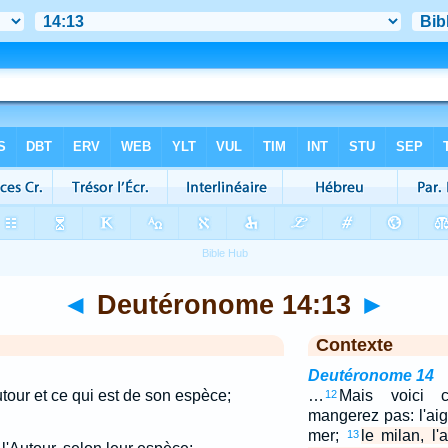
◄
Deutéronome 14:13
►
Contexte
Deutéronome 14
autour et ce qui est de son espèce;
…
Mais voici 
12
mangerez pas: l'aigle
mer;
le milan, l'
13