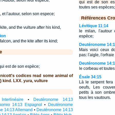
 l'Autour, selon leur espèce;
qui est de son es
toutes ses espèce
n, et l'autour, selon son espece;
Références Cro
Lévitique 11:14
ite, and the vulture after his kind,
le milan, l'autou
ion
espèce;
alcon, and the kite after its kind;
Deutéronome 14:
Mais voici ceux d
e
pas: l'aigle, l'orfrai
Deutéronome 14:
 qui est de son espèce;
le corbeau et toute
nnicott's codices read some animal of
Ésaïe 34:15
} kind. LXX. yura, vulture
Là le serpent fera
oeufs, Les couver
petits à son ombr
tous les vautours.
nterlinéaire
•
Deutéronome 14:13
nomio 14:13 Espagnol
•
Deutéronome
e 14:13 Allemand
•
Deutéronome 14:13
 14:13 Anglais
•
Bible Apps
•
Bible Hub