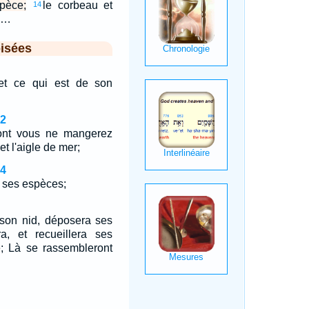
pèce;
le corbeau et
14
s;…
isées
r et ce qui est de son
12
ont vous ne mangerez
e et l'aigle de mer;
14
s ses espèces;
 son nid, déposera ses
a, et recueillera ses
e; Là se rassembleront