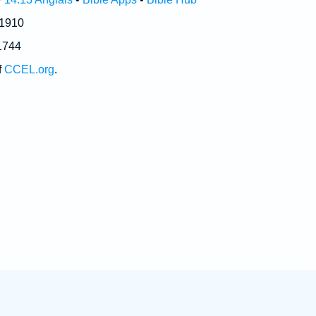
 1910
1744
f
CCEL.org
.