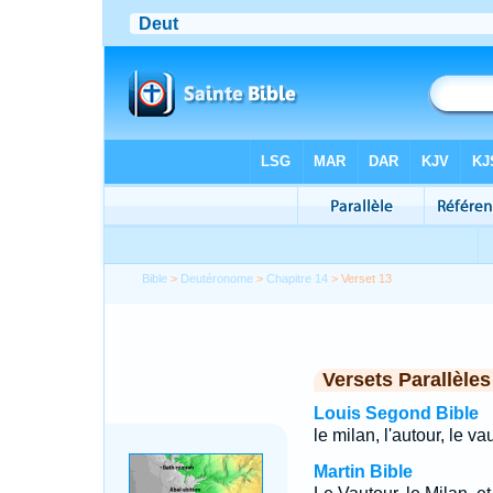
Bible
>
Deutéronome
>
Chapitre 14
> Verset 13
Versets Parallèles
Louis Segond Bible
le milan, l'autour, le v
Martin Bible