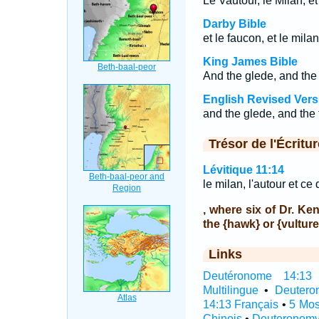
Le Vautour, le Milan, et
Darby Bible
et le faucon, et le mila
King James Bible
And the glede, and the k
English Revised Vers
and the glede, and the f
Trésor de l'Écritur
Lévitique 11:14
le milan, l'autour et ce
, where six of Dr. Ke
the {hawk} or {vulture
Links
Deutéronome 14:13 I
Multilingue
•
Deutero
14:13 Français
•
5 Mos
Chinois
•
Deuteronomy