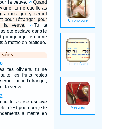
pour la veuve.
Quand
21
vigne, tu ne cueilleras
 grappes qui y seront
nt pour l'étranger, pour
r la veuve.
Tu te
22
 as été esclave dans le
st pourquoi je te donne
à mettre en pratique.
isées
20
s tes oliviers, tu ne
suite les fruits restés
seront pour l'étranger,
our la veuve.
22
 que tu as été esclave
te; c'est pourquoi je te
dements à mettre en