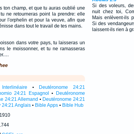
Si des voleurs, de
 ton champ, et que tu auras oublié une
nuit chez toi, Co
u ne retourneras point la prendre: elle
Mais enlèvent-ils 
our l'orphelin et pour la veuve, afin que
Si des vendangeurs
bénisse dans tout le travail de tes mains.
laissent-ils rien à gr
oisson dans votre pays, tu laisseras un
ns le moissonner, et tu ne ramasseras
ner.…
thee
nterlinéaire
•
Deutéronome 24:21
nomio 24:21 Espagnol
•
Deutéronome
e 24:21 Allemand
•
Deutéronome 24:21
 24:21 Anglais
•
Bible Apps
•
Bible Hub
 1910
1744