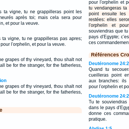
pour l'orphelin et 
tu vendangeras ta 
ta vigne, tu ne grappilleras point les
point ensuite les
meurés après toi; mais cela sera pour
restées: elles sero
in, et pour la veuve.
l'orphelin et pou
souviendras que tu
pays d'Egypte; c'e
ta vigne, tu ne grappilleras pas apres;
ces commandements 
 pour l'orphelin, et pour la veuve.
Références Cro
e grapes of thy vineyard, thou shalt not
Deutéronome 24:
all be for the stranger, for the fatherless,
Quand tu secouera
cueilleras point en
ion
aux branches: ils 
e grapes of thy vineyard, thou shalt not
pour l'orphelin et p
hall be for the stranger, for the fatherless,
Deutéronome 24:
Tu te souviendras
dans le pays d'Egyp
e
donne ces comman
pratique.
Abdias 1:5