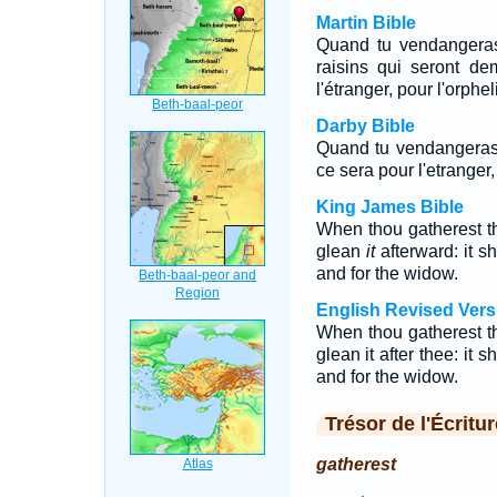
Martin Bible
Quand tu vendangeras 
raisins qui seront de
l'étranger, pour l'orphel
Darby Bible
Quand tu vendangeras 
ce sera pour l'etranger,
King James Bible
When thou gatherest th
glean
it
afterward: it sh
and for the widow.
English Revised Vers
When thou gatherest th
glean it after thee: it s
and for the widow.
Trésor de l'Écritur
gatherest