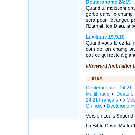
Deutéronome 24:19
Quand tu moissonneras
gerbe dans le champ, t
sera pour l'étranger, p
l'Eternel, ton Dieu, te 
Lévitique 19:9,10
Quand vous ferez la m
coin de ton champ sa
pas ce qui reste à gla
afterward [heb] after 
Links
Deutéronome 24:21 I
Multilingue
•
Deutero
24:21 Français
•
5 Mos
Chinois
•
Deuteronomy
Version Louis Segond
La Bible David Martin 