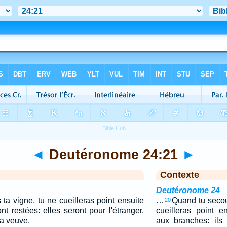
◄
Deutéronome 24:21
►
Contexte
Deutéronome 24
a vigne, tu ne cueilleras point ensuite
…
Quand tu secoue
20
t restées: elles seront pour l'étranger,
cueilleras point en
la veuve.
aux branches: ils 