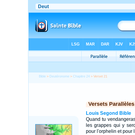
Bible
>
Deutéronome
>
Chapitre 24
> Verset 21
Versets Parallèles
Louis Segond Bible
Quand tu vendangeras t
les grappes qui y seron
pour l'orphelin et pour 