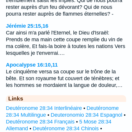
tremblement saisit les impies: Qui de nous pourra
rester auprès d'un feu dévorant? Qui de nous
pourra rester auprès de flammes éternelles? -
Jérémie 25:15,16
Car ainsi m'a parlé l'Eternel, le Dieu d'Israël:
Prends de ma main cette coupe remplie du vin de
ma colère, Et fais-la boire à toutes les nations Vers
lesquelles je t'enverrai.…
Apocalypse 16:10,11
Le cinquième versa sa coupe sur le trône de la
bête. Et son royaume fut couvert de ténèbres; et
les hommes se mordaient la langue de douleur,…
Links
Deutéronome 28:34 Interlinéaire
•
Deutéronome
28:34 Multilingue
•
Deuteronomio 28:34 Espagnol
•
Deutéronome 28:34 Français
•
5 Mose 28:34
Allemand
•
Deutéronome 28:34 Chinois
•